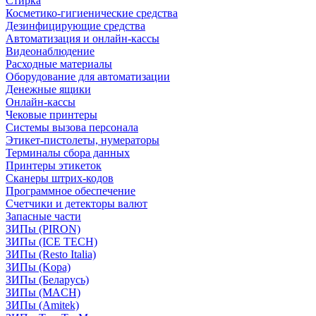
Стирка
Косметико-гигиенические средства
Дезинфицирующие средства
Автоматизация и онлайн-кассы
Видеонаблюдение
Расходные материалы
Оборудование для автоматизации
Денежные ящики
Онлайн-кассы
Чековые принтеры
Системы вызова персонала
Этикет-пистолеты, нумераторы
Терминалы сбора данных
Принтеры этикеток
Сканеры штрих-кодов
Программное обеспечение
Счетчики и детекторы валют
Запасные части
ЗИПы (PIRON)
ЗИПы (ICE TECH)
ЗИПы (Resto Italia)
ЗИПы (Kopa)
ЗИПы (Беларусь)
ЗИПы (MACH)
ЗИПы (Amitek)