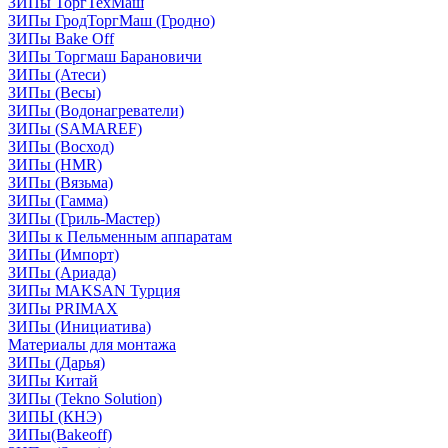
ЗИПы ТоргТехМаш
ЗИПы ГродТоргМаш (Гродно)
ЗИПы Bake Off
ЗИПы Торгмаш Барановичи
ЗИПы (Атеси)
ЗИПы (Весы)
ЗИПы (Водонагреватели)
ЗИПы (SAMAREF)
ЗИПы (Восход)
ЗИПы (HMR)
ЗИПы (Вязьма)
ЗИПы (Гамма)
ЗИПы (Гриль-Мастер)
ЗИПы к Пельменным аппаратам
ЗИПы (Импорт)
ЗИПы (Ариада)
ЗИПы MAKSAN Турция
ЗИПы PRIMAX
ЗИПы (Инициатива)
Материалы для монтажа
ЗИПы (Дарья)
ЗИПы Китай
ЗИПы (Tekno Solution)
ЗИПЫ (КНЭ)
ЗИПы(Bakeoff)