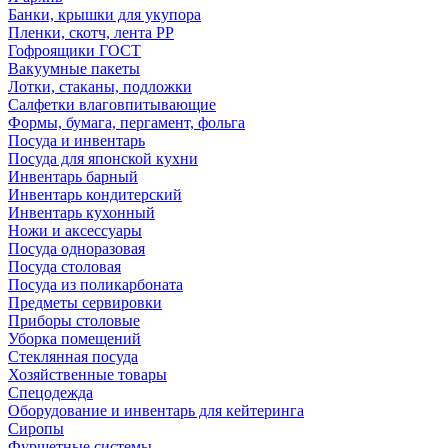
Банки, крышки для укупора
Пленки, скотч, лента РР
Гофроящики ГОСТ
Вакуумные пакеты
Лотки, стаканы, подложки
Салфетки влаговпитывающие
Формы, бумага, пергамент, фольга
Посуда и инвентарь
Посуда для японской кухни
Инвентарь барный
Инвентарь кондитерский
Инвентарь кухонный
Ножи и аксессуары
Посуда одноразовая
Посуда столовая
Посуда из поликарбоната
Предметы сервировки
Приборы столовые
Уборка помещений
Стеклянная посуда
Хозяйственные товары
Спецодежда
Оборудование и инвентарь для кейтеринга
Сиропы
Фуршетные системы