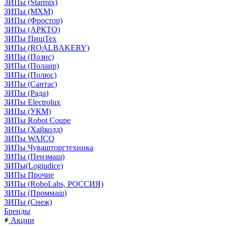
ЗИПы (Starmix)
ЗИПы (МХМ)
ЗИПы (Фростор)
ЗИПы (АРКТО)
ЗИПы ПищТех
ЗИПы (ROALBAKERY)
ЗИПы (Позис)
ЗИПы (Полаир)
ЗИПы (Полюс)
ЗИПы (Сантас)
ЗИПы (Рада)
ЗИПы Electrolux
ЗИПы (УКМ)
ЗИПы Robot Coupe
ЗИПы (Хайколд)
ЗИПы WAICO
ЗИПы Чувашторгтехника
ЗИПы (Пензмаш)
ЗИПы(Logiudice)
ЗИПы Прочие
ЗИПы (RoboLabs, РОССИЯ)
ЗИПы (Проммаш)
ЗИПы (Снеж)
Бренды
Акции