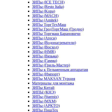
ЗИПы (ICE TECH)
ЗИПы (Resto Italia)
ЗИПы (Kopa)
ЗИПы (MACH)
ЗИПы (Amitek)
ЗИПы ТоргТехМаш
ЗИПы ГродТоргМаш (Гродно)
ЗИПы Торгмаш Барановичи
ЗИПы (Атеси)
ЗИПы (Водонагреватели)
ЗИПы (Восход)
ЗИПы (HMR)
ЗИПы (Вязьма)
ЗИПы (Гамма)
ЗИПы (Гриль-Мастер)
ЗИПы к Пельменным аппаратам
ЗИПы (Импорт)
ЗИПы MAKSAN Турция
Материалы для монтажа
ЗИПы Китай
ЗИПЫ (КНЭ)
ЗИПы (Starmix)
ЗИПы (МХМ)
ЗИПы (АРКТО)
ЗИПы ПищТех