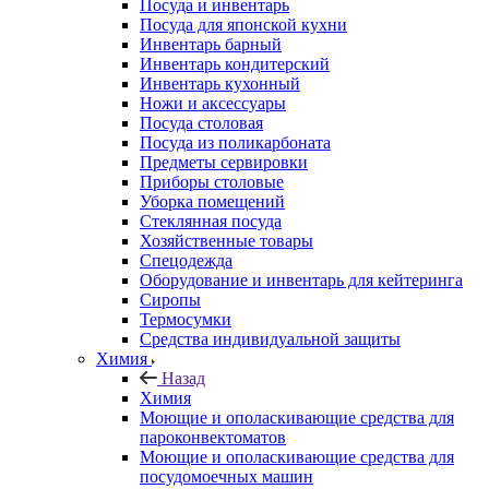
Посуда и инвентарь
Посуда для японской кухни
Инвентарь барный
Инвентарь кондитерский
Инвентарь кухонный
Ножи и аксессуары
Посуда столовая
Посуда из поликарбоната
Предметы сервировки
Приборы столовые
Уборка помещений
Стеклянная посуда
Хозяйственные товары
Спецодежда
Оборудование и инвентарь для кейтеринга
Сиропы
Термосумки
Средства индивидуальной защиты
Химия
Назад
Химия
Моющие и ополаскивающие средства для
пароконвектоматов
Моющие и ополаскивающие средства для
посудомоечных машин