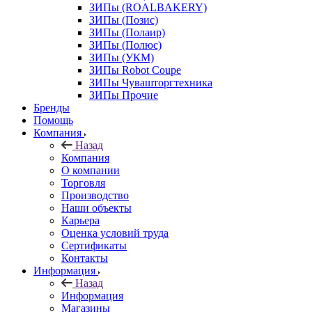
ЗИПы (ROALBAKERY)
ЗИПы (Позис)
ЗИПы (Полаир)
ЗИПы (Полюс)
ЗИПы (УКМ)
ЗИПы Robot Coupe
ЗИПы Чувашторгтехника
ЗИПы Прочие
Бренды
Помощь
Компания
Назад
Компания
О компании
Торговля
Производство
Наши объекты
Карьера
Оценка условий труда
Сертификаты
Контакты
Информация
Назад
Информация
Магазины