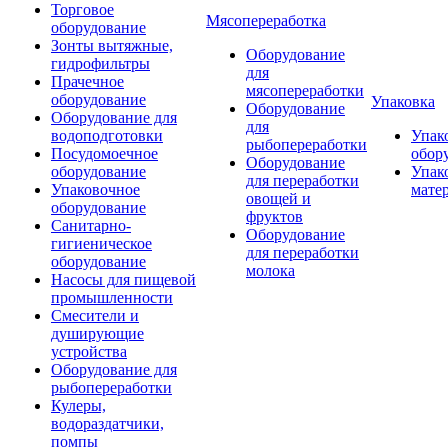
Торговое
Мясопереработка
оборудование
Зонты вытяжные,
Оборудование
гидрофильтры
для
Прачечное
мясопереработки
оборудование
Упаковка
Оборудование
Оборудование для
для
водоподготовки
Упак
рыбопереработки
Посудомоечное
обор
Оборудование
оборудование
Упак
для переработки
Упаковочное
мате
овощей и
оборудование
фруктов
Санитарно-
Оборудование
гигиеническое
для переработки
оборудование
молока
Насосы для пищевой
промышленности
Смесители и
душирующие
устройства
Оборудование для
рыбопереработки
Кулеры,
водораздатчики,
помпы