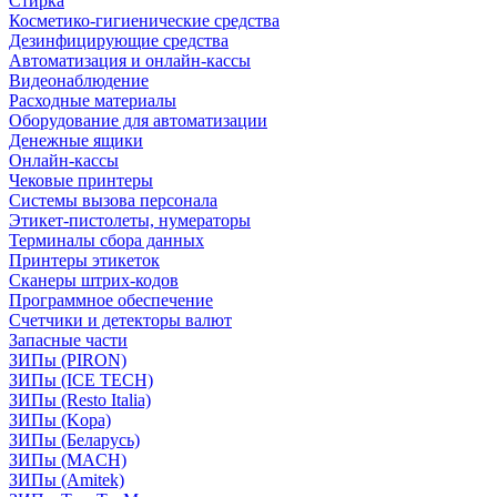
Стирка
Косметико-гигиенические средства
Дезинфицирующие средства
Автоматизация и онлайн-кассы
Видеонаблюдение
Расходные материалы
Оборудование для автоматизации
Денежные ящики
Онлайн-кассы
Чековые принтеры
Системы вызова персонала
Этикет-пистолеты, нумераторы
Терминалы сбора данных
Принтеры этикеток
Сканеры штрих-кодов
Программное обеспечение
Счетчики и детекторы валют
Запасные части
ЗИПы (PIRON)
ЗИПы (ICE TECH)
ЗИПы (Resto Italia)
ЗИПы (Kopa)
ЗИПы (Беларусь)
ЗИПы (MACH)
ЗИПы (Amitek)