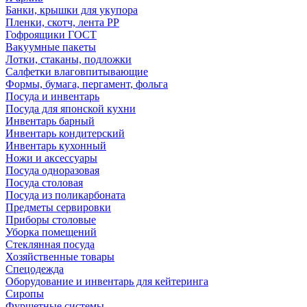
Банки, крышки для укупора
Пленки, скотч, лента РР
Гофроящики ГОСТ
Вакуумные пакеты
Лотки, стаканы, подложки
Салфетки влаговпитывающие
Формы, бумага, пергамент, фольга
Посуда и инвентарь
Посуда для японской кухни
Инвентарь барный
Инвентарь кондитерский
Инвентарь кухонный
Ножи и аксессуары
Посуда одноразовая
Посуда столовая
Посуда из поликарбоната
Предметы сервировки
Приборы столовые
Уборка помещений
Стеклянная посуда
Хозяйственные товары
Спецодежда
Оборудование и инвентарь для кейтеринга
Сиропы
Фуршетные системы