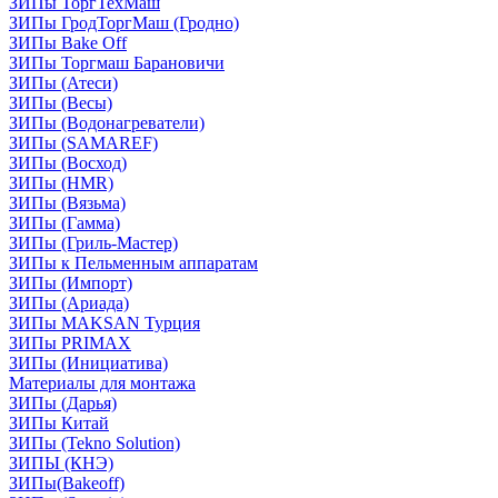
ЗИПы ТоргТехМаш
ЗИПы ГродТоргМаш (Гродно)
ЗИПы Bake Off
ЗИПы Торгмаш Барановичи
ЗИПы (Атеси)
ЗИПы (Весы)
ЗИПы (Водонагреватели)
ЗИПы (SAMAREF)
ЗИПы (Восход)
ЗИПы (HMR)
ЗИПы (Вязьма)
ЗИПы (Гамма)
ЗИПы (Гриль-Мастер)
ЗИПы к Пельменным аппаратам
ЗИПы (Импорт)
ЗИПы (Ариада)
ЗИПы MAKSAN Турция
ЗИПы PRIMAX
ЗИПы (Инициатива)
Материалы для монтажа
ЗИПы (Дарья)
ЗИПы Китай
ЗИПы (Tekno Solution)
ЗИПЫ (КНЭ)
ЗИПы(Bakeoff)