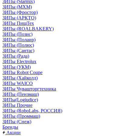
ЗИПы (Starmix)
ЗИПы (МХМ)
ЗИПы (Фростор)
ЗИПы (АРКТО)
ЗИПы ПищТех
ЗИПы (ROALBAKERY)
ЗИПы (Позис)
ЗИПы (Полаир)
ЗИПы (Полюс)
ЗИПы (Сантас)
ЗИПы (Рада)
ЗИПы Electrolux
ЗИПы (УКМ)
ЗИПы Robot Coupe
ЗИПы (Хайколд)
ЗИПы WAICO
ЗИПы Чувашторгтехника
ЗИПы (Пензмаш)
ЗИПы(Logiudice)
ЗИПы Прочие
ЗИПы (RoboLabs, РОССИЯ)
ЗИПы (Проммаш)
ЗИПы (Снеж)
Бренды
Акции