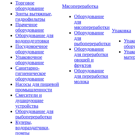
Торговое
Мясопереработка
оборудование
Зонты вытяжные,
Оборудование
гидрофильтры
для
Прачечное
мясопереработки
оборудование
Упаковка
Оборудование
Оборудование для
для
водоподготовки
Упак
рыбопереработки
Посудомоечное
обор
Оборудование
оборудование
Упак
для переработки
Упаковочное
мате
овощей и
оборудование
фруктов
Санитарно-
Оборудование
гигиеническое
для переработки
оборудование
молока
Насосы для пищевой
промышленности
Смесители и
душирующие
устройства
Оборудование для
рыбопереработки
Кулеры,
водораздатчики,
помпы