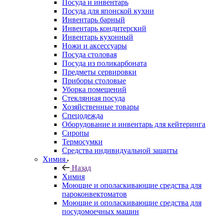
Посуда и инвентарь
Посуда для японской кухни
Инвентарь барный
Инвентарь кондитерский
Инвентарь кухонный
Ножи и аксессуары
Посуда столовая
Посуда из поликарбоната
Предметы сервировки
Приборы столовые
Уборка помещений
Стеклянная посуда
Хозяйственные товары
Спецодежда
Оборудование и инвентарь для кейтеринга
Сиропы
Термосумки
Средства индивидуальной защиты
Химия
Назад
Химия
Моющие и ополаскивающие средства для
пароконвектоматов
Моющие и ополаскивающие средства для
посудомоечных машин