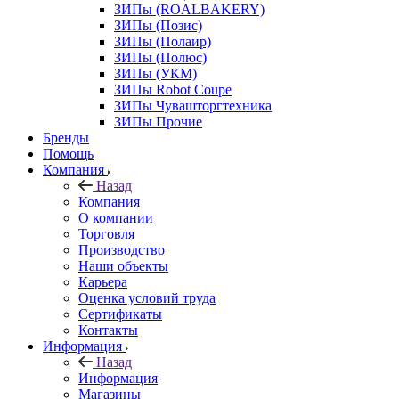
ЗИПы (ROALBAKERY)
ЗИПы (Позис)
ЗИПы (Полаир)
ЗИПы (Полюс)
ЗИПы (УКМ)
ЗИПы Robot Coupe
ЗИПы Чувашторгтехника
ЗИПы Прочие
Бренды
Помощь
Компания
Назад
Компания
О компании
Торговля
Производство
Наши объекты
Карьера
Оценка условий труда
Сертификаты
Контакты
Информация
Назад
Информация
Магазины