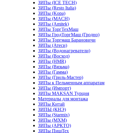
ЗИПы (ICE TECH)
ЗИПы (Resto Italia)
ЗИПы (Kopa)
ЗИПы (MACH)
ЗИПы (Amitek)
ЗИПы ТоргТехМаш
ЗИПы ГродТоргМаш (Гродно)
ЗИПы Торгмаш Барановичи
ЗИПы (Атеси)
ЗИПы (Водонагреватели)
ЗИПы (Восход)
ЗИПы (HMR)
ЗИПы (Вязьма)
ЗИПы (Гамма)
ЗИПы (Гриль-Мастер)
ЗИПы к Пельменным аппаратам
ЗИПы (Импорт)
ЗИПы MAKSAN Турция
Материалы для монтажа
ЗИПы Китай
ЗИПЫ (КНЭ)
ЗИПы (Starmix)
ЗИПы (МХМ)
ЗИПы (АРКТО)
ЗИПы ПищТех