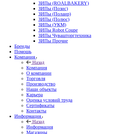
ЗИПы (ROALBAKERY)
ЗИПы (Позис)
ЗИПы (Полаир)
ЗИПы (Полюс)
ЗИПы (УКМ)
ЗИПы Robot Coupe
ЗИПы Чувашторгтехника
ЗИПы Прочие
Бренды
Помощь
Компания
Назад
Компания
О компании
Торговля
Производство
Наши объекты
Карьера
Оценка условий труда
Сертификаты
Контакты
Информация
Назад
Информация
Магазины