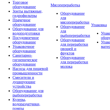
Торговое
Мясопереработка
оборудование
Зонты вытяжные,
Оборудование
гидрофильтры
для
Прачечное
мясопереработки
оборудование
Упаковка
Оборудование
Оборудование для
для
водоподготовки
Упак
рыбопереработки
Посудомоечное
обор
Оборудование
оборудование
Упак
для переработки
Упаковочное
мате
овощей и
оборудование
фруктов
Санитарно-
Оборудование
гигиеническое
для переработки
оборудование
молока
Насосы для пищевой
промышленности
Смесители и
душирующие
устройства
Оборудование для
рыбопереработки
Кулеры,
водораздатчики,
помпы