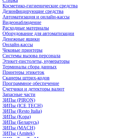
Стирка
Косметико-гигиенические средства
Дезинфицирующие средства
Автоматизация и онлайн-кассы
Видеонаблюдение
Расходные материалы
Оборудование для автоматизации
Денежные ящики
Онлайн-кассы
Чековые принтеры
Системы вызова персонала
Этикет-пистолеты, нумераторы
Терминалы сбора данных
Принтеры этикеток
Сканеры штрих-кодов
Программное обеспечение
Счетчики и детекторы валют
Запасные части
ЗИПы (PIRON)
ЗИПы (ICE TECH)
ЗИПы (Resto Italia)
ЗИПы (Kopa)
ЗИПы (Беларусь)
ЗИПы (MACH)
ЗИПы (Amitek)