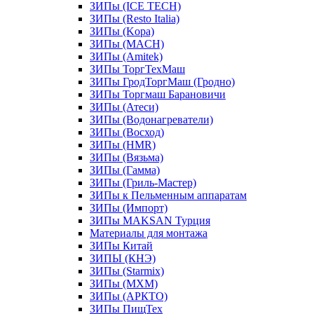
ЗИПы (ICE TECH)
ЗИПы (Resto Italia)
ЗИПы (Kopa)
ЗИПы (MACH)
ЗИПы (Amitek)
ЗИПы ТоргТехМаш
ЗИПы ГродТоргМаш (Гродно)
ЗИПы Торгмаш Барановичи
ЗИПы (Атеси)
ЗИПы (Водонагреватели)
ЗИПы (Восход)
ЗИПы (HMR)
ЗИПы (Вязьма)
ЗИПы (Гамма)
ЗИПы (Гриль-Мастер)
ЗИПы к Пельменным аппаратам
ЗИПы (Импорт)
ЗИПы MAKSAN Турция
Материалы для монтажа
ЗИПы Китай
ЗИПЫ (КНЭ)
ЗИПы (Starmix)
ЗИПы (МХМ)
ЗИПы (АРКТО)
ЗИПы ПищТех