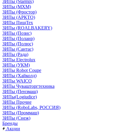
ЗИПы (Starmix)
ЗИПы (МХМ)
ЗИПы (Фростор)
ЗИПы (АРКТО)
ЗИПы ПищТех
ЗИПы (ROALBAKERY)
ЗИПы (Позис)
ЗИПы (Полаир)
ЗИПы (Полюс)
ЗИПы (Сантас)
ЗИПы (Рада)
ЗИПы Electrolux
ЗИПы (УКМ)
ЗИПы Robot Coupe
ЗИПы (Хайколд)
ЗИПы WAICO
ЗИПы Чувашторгтехника
ЗИПы (Пензмаш)
ЗИПы(Logiudice)
ЗИПы Прочие
ЗИПы (RoboLabs, РОССИЯ)
ЗИПы (Проммаш)
ЗИПы (Снеж)
Бренды
Акции