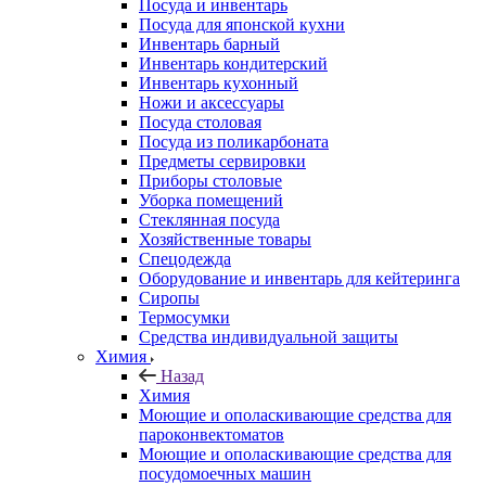
Посуда и инвентарь
Посуда для японской кухни
Инвентарь барный
Инвентарь кондитерский
Инвентарь кухонный
Ножи и аксессуары
Посуда столовая
Посуда из поликарбоната
Предметы сервировки
Приборы столовые
Уборка помещений
Стеклянная посуда
Хозяйственные товары
Спецодежда
Оборудование и инвентарь для кейтеринга
Сиропы
Термосумки
Средства индивидуальной защиты
Химия
Назад
Химия
Моющие и ополаскивающие средства для
пароконвектоматов
Моющие и ополаскивающие средства для
посудомоечных машин