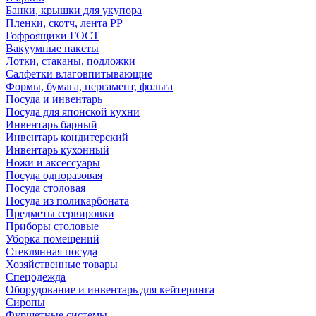
Банки, крышки для укупора
Пленки, скотч, лента РР
Гофроящики ГОСТ
Вакуумные пакеты
Лотки, стаканы, подложки
Салфетки влаговпитывающие
Формы, бумага, пергамент, фольга
Посуда и инвентарь
Посуда для японской кухни
Инвентарь барный
Инвентарь кондитерский
Инвентарь кухонный
Ножи и аксессуары
Посуда одноразовая
Посуда столовая
Посуда из поликарбоната
Предметы сервировки
Приборы столовые
Уборка помещений
Стеклянная посуда
Хозяйственные товары
Спецодежда
Оборудование и инвентарь для кейтеринга
Сиропы
Фуршетные системы