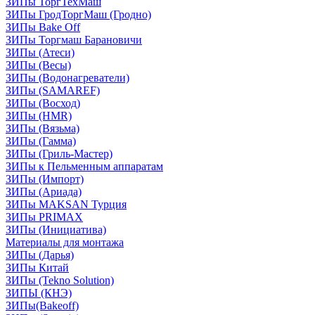
ЗИПы ТоргТехМаш
ЗИПы ГродТоргМаш (Гродно)
ЗИПы Bake Off
ЗИПы Торгмаш Барановичи
ЗИПы (Атеси)
ЗИПы (Весы)
ЗИПы (Водонагреватели)
ЗИПы (SAMAREF)
ЗИПы (Восход)
ЗИПы (HMR)
ЗИПы (Вязьма)
ЗИПы (Гамма)
ЗИПы (Гриль-Мастер)
ЗИПы к Пельменным аппаратам
ЗИПы (Импорт)
ЗИПы (Ариада)
ЗИПы MAKSAN Турция
ЗИПы PRIMAX
ЗИПы (Инициатива)
Материалы для монтажа
ЗИПы (Дарья)
ЗИПы Китай
ЗИПы (Tekno Solution)
ЗИПЫ (КНЭ)
ЗИПы(Bakeoff)