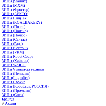
ЗИПы (Starmix)
ЗИПы (МХМ)
ЗИПы (Фростор)
ЗИПы (АРКТО)
ЗИПы ПищТех
ЗИПы (ROALBAKERY)
ЗИПы (Позис)
ЗИПы (Полаир)
ЗИПы (Полюс)
ЗИПы (Сантас)
ЗИПы (Рада)
ЗИПы Electrolux
ЗИПы (УКМ)
ЗИПы Robot Coupe
ЗИПы (Хайколд)
ЗИПы WAICO
ЗИПы Чувашторгтехника
ЗИПы (Пензмаш)
ЗИПы(Logiudice)
ЗИПы Прочие
ЗИПы (RoboLabs, РОССИЯ)
ЗИПы (Проммаш)
ЗИПы (Снеж)
Бренды
Акции