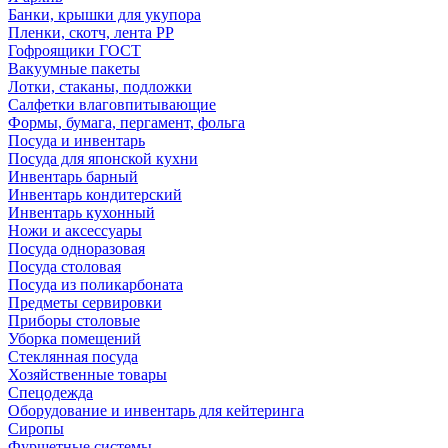
Банки, крышки для укупора
Пленки, скотч, лента РР
Гофроящики ГОСТ
Вакуумные пакеты
Лотки, стаканы, подложки
Салфетки влаговпитывающие
Формы, бумага, пергамент, фольга
Посуда и инвентарь
Посуда для японской кухни
Инвентарь барный
Инвентарь кондитерский
Инвентарь кухонный
Ножи и аксессуары
Посуда одноразовая
Посуда столовая
Посуда из поликарбоната
Предметы сервировки
Приборы столовые
Уборка помещений
Стеклянная посуда
Хозяйственные товары
Спецодежда
Оборудование и инвентарь для кейтеринга
Сиропы
Фуршетные системы