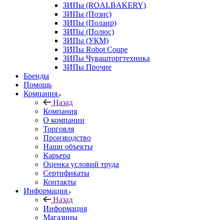
ЗИПы (ROALBAKERY)
ЗИПы (Позис)
ЗИПы (Полаир)
ЗИПы (Полюс)
ЗИПы (УКМ)
ЗИПы Robot Coupe
ЗИПы Чувашторгтехника
ЗИПы Прочие
Бренды
Помощь
Компания
Назад
Компания
О компании
Торговля
Производство
Наши объекты
Карьера
Оценка условий труда
Сертификаты
Контакты
Информация
Назад
Информация
Магазины