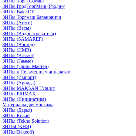
ЗИПы ТоргТехМаш
ЗИПы ГродТоргМаш (Гродно)
ЗИПы Bake Off
ЗИПы Торгмаш Барановичи
ЗИПы (Атеси)
ЗИПы (Весы)
ЗИПы (Водонагреватели)
ЗИПы (SAMAREF)
ЗИПы (Восход)
ЗИПы (HMR)
ЗИПы (Вязьма)
ЗИПы (Гамма)
ЗИПы (Гриль-Мастер)
ЗИПы к Пельменным аппаратам
ЗИПы (Импорт)
ЗИПы (Ариада)
ЗИПы MAKSAN Турция
ЗИПы PRIMAX
ЗИПы (Инициатива)
Материалы для монтажа
ЗИПы (Дарья)
ЗИПы Китай
ЗИПы (Tekno Solution)
ЗИПЫ (КНЭ)
ЗИПы(Bakeoff)