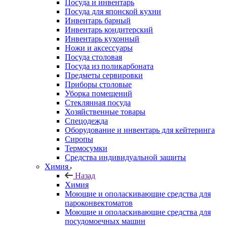
Посуда и инвентарь
Посуда для японской кухни
Инвентарь барный
Инвентарь кондитерский
Инвентарь кухонный
Ножи и аксессуары
Посуда столовая
Посуда из поликарбоната
Предметы сервировки
Приборы столовые
Уборка помещений
Стеклянная посуда
Хозяйственные товары
Спецодежда
Оборудование и инвентарь для кейтеринга
Сиропы
Термосумки
Средства индивидуальной защиты
Химия
Назад
Химия
Моющие и ополаскивающие средства для
пароконвектоматов
Моющие и ополаскивающие средства для
посудомоечных машин