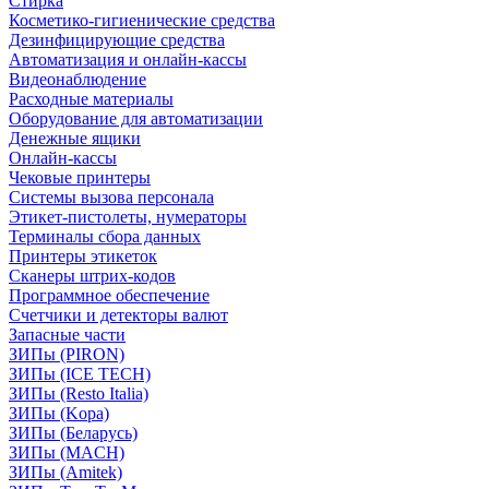
Стирка
Косметико-гигиенические средства
Дезинфицирующие средства
Автоматизация и онлайн-кассы
Видеонаблюдение
Расходные материалы
Оборудование для автоматизации
Денежные ящики
Онлайн-кассы
Чековые принтеры
Системы вызова персонала
Этикет-пистолеты, нумераторы
Терминалы сбора данных
Принтеры этикеток
Сканеры штрих-кодов
Программное обеспечение
Счетчики и детекторы валют
Запасные части
ЗИПы (PIRON)
ЗИПы (ICE TECH)
ЗИПы (Resto Italia)
ЗИПы (Kopa)
ЗИПы (Беларусь)
ЗИПы (MACH)
ЗИПы (Amitek)