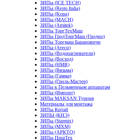
ЗИПы (ICE TECH)
ЗИПы (Resto Italia)
ЗИПы (Kopa)
ЗИПы (MACH)
ЗИПы (Amitek)
ЗИПы ТоргТехМаш
ЗИПы ГродТоргМаш (Гродно)
ЗИПы Торгмаш Барановичи
ЗИПы (Атеси)
ЗИПы (Водонагреватели)
ЗИПы (Восход)
ЗИПы (HMR)
ЗИПы (Вязьма)
ЗИПы (Гамма)
ЗИПы (Гриль-Мастер)
ЗИПы к Пельменным аппаратам
ЗИПы (Импорт)
ЗИПы MAKSAN Турция
Материалы для монтажа
ЗИПы Китай
ЗИПЫ (КНЭ)
ЗИПы (Starmix)
ЗИПы (МХМ)
ЗИПы (АРКТО)
ЗИПы ПищТех