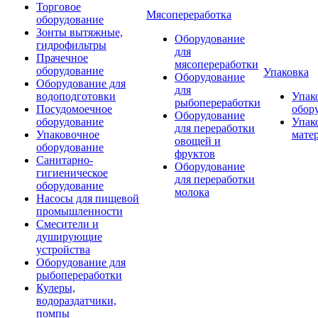
Торговое
Мясопереработка
оборудование
Зонты вытяжные,
Оборудование
гидрофильтры
для
Прачечное
мясопереработки
оборудование
Упаковка
Оборудование
Оборудование для
для
водоподготовки
Упак
рыбопереработки
Посудомоечное
обор
Оборудование
оборудование
Упак
для переработки
Упаковочное
мате
овощей и
оборудование
фруктов
Санитарно-
Оборудование
гигиеническое
для переработки
оборудование
молока
Насосы для пищевой
промышленности
Смесители и
душирующие
устройства
Оборудование для
рыбопереработки
Кулеры,
водораздатчики,
помпы