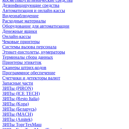
Косметико-гигиенические средства
Дезинфицирующие средства
Автоматизация и онлайн-кассы
Видеонаблюдение
Расходные материалы
Оборудование для автоматизации
Денежные ящики
Онлайн-кассы
Чековые принтеры
Системы вызова персонала
Этикет-пистолеты, нумераторы
Терминалы сбора данных
Принтеры этикеток
Сканеры штрих-кодов
Программное обеспечение
Счетчики и детекторы валют
Запасные части
ЗИПы (PIRON)
ЗИПы (ICE TECH)
ЗИПы (Resto Italia)
ЗИПы (Kopa)
ЗИПы (Беларусь)
ЗИПы (MACH)
ЗИПы (Amitek)
ЗИПы ТоргТехМаш