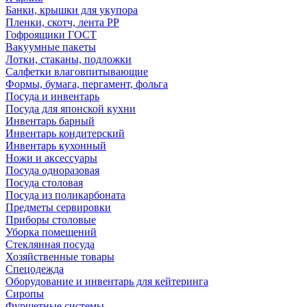
Банки, крышки для укупора
Пленки, скотч, лента РР
Гофроящики ГОСТ
Вакуумные пакеты
Лотки, стаканы, подложки
Салфетки влаговпитывающие
Формы, бумага, пергамент, фольга
Посуда и инвентарь
Посуда для японской кухни
Инвентарь барный
Инвентарь кондитерский
Инвентарь кухонный
Ножи и аксессуары
Посуда одноразовая
Посуда столовая
Посуда из поликарбоната
Предметы сервировки
Приборы столовые
Уборка помещений
Стеклянная посуда
Хозяйственные товары
Спецодежда
Оборудование и инвентарь для кейтеринга
Сиропы
Фуршетные системы