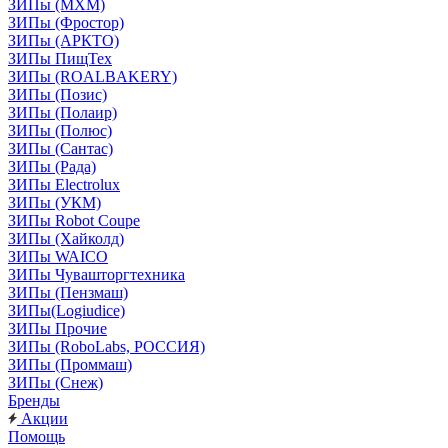
ЗИПы (МХМ)
ЗИПы (Фростор)
ЗИПы (АРКТО)
ЗИПы ПищТех
ЗИПы (ROALBAKERY)
ЗИПы (Позис)
ЗИПы (Полаир)
ЗИПы (Полюс)
ЗИПы (Сантас)
ЗИПы (Рада)
ЗИПы Electrolux
ЗИПы (УКМ)
ЗИПы Robot Coupe
ЗИПы (Хайколд)
ЗИПы WAICO
ЗИПы Чувашторгтехника
ЗИПы (Пензмаш)
ЗИПы(Logiudice)
ЗИПы Прочие
ЗИПы (RoboLabs, РОССИЯ)
ЗИПы (Проммаш)
ЗИПы (Снеж)
Бренды
Акции
Помощь