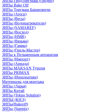
ЗИПы ГродТоргМаш (Гродно)
ЗИПы Bake Off
ЗИПы Торгмаш Барановичи
ЗИПы (Атеси)
ЗИПы (Весы)
ЗИПы (Водонагреватели)
ЗИПы (SAMAREF)
ЗИПы (Восход)
ЗИПы (HMR)
ЗИПы (Вязьма)
ЗИПы (Гамма)
ЗИПы (Гриль-Мастер)
ЗИПы к Пельменным аппаратам
ЗИПы (Импорт)
ЗИПы (Ариада)
ЗИПы MAKSAN Турция
ЗИПы PRIMAX
ЗИПы (Инициатива)
Материалы для монтажа
ЗИПы (Дарья)
ЗИПы Китай
ЗИПы (Tekno Solution)
ЗИПЫ (КНЭ)
ЗИПы(Bakeoff)
ЗИПы (Starmix)