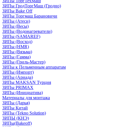
ЗИПы ТоргТехМаш
ЗИПы ГродТоргМаш (Гродно)
ЗИПы Bake Off
ЗИПы Торгмаш Барановичи
ЗИПы (Атеси)
ЗИПы (Весы)
ЗИПы (Водонагреватели)
ЗИПы (SAMAREF)
ЗИПы (Восход)
ЗИПы (HMR)
ЗИПы (Вязьма)
ЗИПы (Гамма)
ЗИПы (Гриль-Мастер)
ЗИПы к Пельменным аппаратам
ЗИПы (Импорт)
ЗИПы (Ариада)
ЗИПы MAKSAN Турция
ЗИПы PRIMAX
ЗИПы (Инициатива)
Материалы для монтажа
ЗИПы (Дарья)
ЗИПы Китай
ЗИПы (Tekno Solution)
ЗИПЫ (КНЭ)
ЗИПы(Bakeoff)