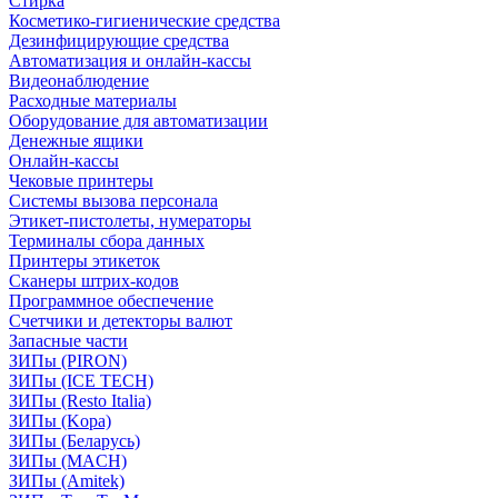
Стирка
Косметико-гигиенические средства
Дезинфицирующие средства
Автоматизация и онлайн-кассы
Видеонаблюдение
Расходные материалы
Оборудование для автоматизации
Денежные ящики
Онлайн-кассы
Чековые принтеры
Системы вызова персонала
Этикет-пистолеты, нумераторы
Терминалы сбора данных
Принтеры этикеток
Сканеры штрих-кодов
Программное обеспечение
Счетчики и детекторы валют
Запасные части
ЗИПы (PIRON)
ЗИПы (ICE TECH)
ЗИПы (Resto Italia)
ЗИПы (Kopa)
ЗИПы (Беларусь)
ЗИПы (MACH)
ЗИПы (Amitek)