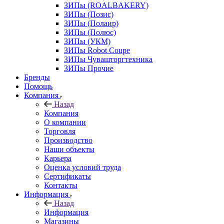
ЗИПы (ROALBAKERY)
ЗИПы (Позис)
ЗИПы (Полаир)
ЗИПы (Полюс)
ЗИПы (УКМ)
ЗИПы Robot Coupe
ЗИПы Чувашторгтехника
ЗИПы Прочие
Бренды
Помощь
Компания
Назад
Компания
О компании
Торговля
Производство
Наши объекты
Карьера
Оценка условий труда
Сертификаты
Контакты
Информация
Назад
Информация
Магазины