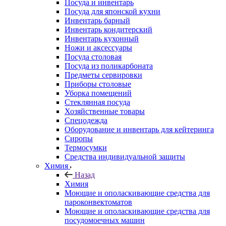
Посуда и инвентарь
Посуда для японской кухни
Инвентарь барный
Инвентарь кондитерский
Инвентарь кухонный
Ножи и аксессуары
Посуда столовая
Посуда из поликарбоната
Предметы сервировки
Приборы столовые
Уборка помещений
Стеклянная посуда
Хозяйственные товары
Спецодежда
Оборудование и инвентарь для кейтеринга
Сиропы
Термосумки
Средства индивидуальной защиты
Химия
Назад
Химия
Моющие и ополаскивающие средства для
пароконвектоматов
Моющие и ополаскивающие средства для
посудомоечных машин