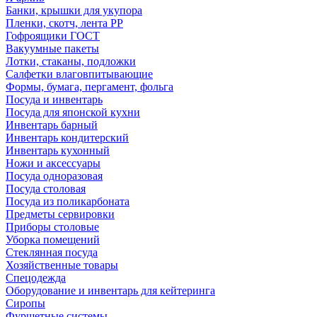
Банки, крышки для укупора
Пленки, скотч, лента РР
Гофроящики ГОСТ
Вакуумные пакеты
Лотки, стаканы, подложки
Салфетки влаговпитывающие
Формы, бумага, пергамент, фольга
Посуда и инвентарь
Посуда для японской кухни
Инвентарь барный
Инвентарь кондитерский
Инвентарь кухонный
Ножи и аксессуары
Посуда одноразовая
Посуда столовая
Посуда из поликарбоната
Предметы сервировки
Приборы столовые
Уборка помещений
Стеклянная посуда
Хозяйственные товары
Спецодежда
Оборудование и инвентарь для кейтеринга
Сиропы
Фуршетные системы