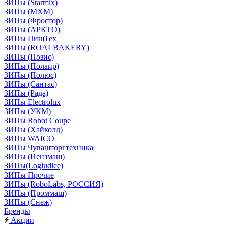
ЗИПы (Starmix)
ЗИПы (МХМ)
ЗИПы (Фростор)
ЗИПы (АРКТО)
ЗИПы ПищТех
ЗИПы (ROALBAKERY)
ЗИПы (Позис)
ЗИПы (Полаир)
ЗИПы (Полюс)
ЗИПы (Сантас)
ЗИПы (Рада)
ЗИПы Electrolux
ЗИПы (УКМ)
ЗИПы Robot Coupe
ЗИПы (Хайколд)
ЗИПы WAICO
ЗИПы Чувашторгтехника
ЗИПы (Пензмаш)
ЗИПы(Logiudice)
ЗИПы Прочие
ЗИПы (RoboLabs, РОССИЯ)
ЗИПы (Проммаш)
ЗИПы (Снеж)
Бренды
Акции