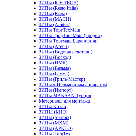
ЗИПы (ICE TECH)
ЗИПы (Resto Italia)
ЗИПы (Kopa)
ЗИПы (MACH)
ЗИПы (Amitek)
ЗИПы ТоргТехМаш
ЗИПы ГродТоргМаш (Гродно)
ЗИПы Торгмаш Барановичи
ЗИПы (Атеси)
ЗИПы (Водонагреватели)
ЗИПы (Восход)
ЗИПы (HMR)
ЗИПы (Вязьма)
ЗИПы (Гамма)
ЗИПы (Гриль-Мастер)
ЗИПы к Пельменным аппаратам
ЗИПы (Импорт)
ЗИПы MAKSAN Турция
Материалы для монтажа
ЗИПы Китай
ЗИПЫ (КНЭ)
ЗИПы (Starmix)
ЗИПы (МХМ)
ЗИПы (АРКТО)
ЗИПы ПищТех