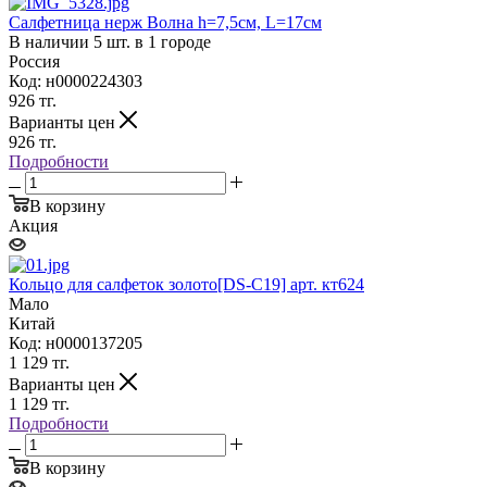
Салфетница нерж Волна h=7,5см, L=17см
В наличии 5 шт. в 1 городе
Россия
Код: н0000224303
926
тг.
Варианты цен
926
тг.
Подробности
В корзину
Акция
Кольцо для салфеток золото[DS-С19] арт. кт624
Мало
Китай
Код: н0000137205
1 129
тг.
Варианты цен
1 129
тг.
Подробности
В корзину