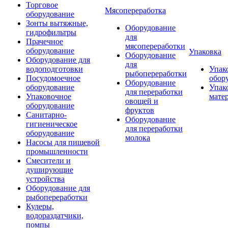
Торговое
Мясопереработка
оборудование
Зонты вытяжные,
Оборудование
гидрофильтры
для
Прачечное
мясопереработки
оборудование
Упаковка
Оборудование
Оборудование для
для
водоподготовки
Упак
рыбопереработки
Посудомоечное
обор
Оборудование
оборудование
Упак
для переработки
Упаковочное
мате
овощей и
оборудование
фруктов
Санитарно-
Оборудование
гигиеническое
для переработки
оборудование
молока
Насосы для пищевой
промышленности
Смесители и
душирующие
устройства
Оборудование для
рыбопереработки
Кулеры,
водораздатчики,
помпы