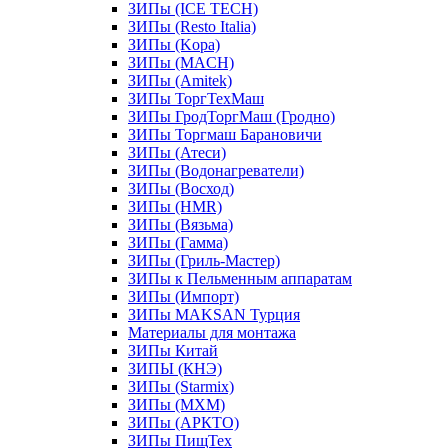
ЗИПы (ICE TECH)
ЗИПы (Resto Italia)
ЗИПы (Kopa)
ЗИПы (MACH)
ЗИПы (Amitek)
ЗИПы ТоргТехМаш
ЗИПы ГродТоргМаш (Гродно)
ЗИПы Торгмаш Барановичи
ЗИПы (Атеси)
ЗИПы (Водонагреватели)
ЗИПы (Восход)
ЗИПы (HMR)
ЗИПы (Вязьма)
ЗИПы (Гамма)
ЗИПы (Гриль-Мастер)
ЗИПы к Пельменным аппаратам
ЗИПы (Импорт)
ЗИПы MAKSAN Турция
Материалы для монтажа
ЗИПы Китай
ЗИПЫ (КНЭ)
ЗИПы (Starmix)
ЗИПы (МХМ)
ЗИПы (АРКТО)
ЗИПы ПищТех