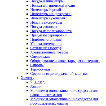
Посуда и инвентарь
Посуда для японской кухни
Инвентарь барный
Инвентарь кондитерский
Инвентарь кухонный
Ножи и аксессуары
Посуда столовая
Посуда из поликарбоната
Предметы сервировки
Приборы столовые
Уборка помещений
Стеклянная посуда
Хозяйственные товары
Спецодежда
Оборудование и инвентарь для кейтеринга
Сиропы
Термосумки
Средства индивидуальной защиты
Химия
Назад
Химия
Моющие и ополаскивающие средства для
пароконвектоматов
Моющие и ополаскивающие средства для
посудомоечных машин