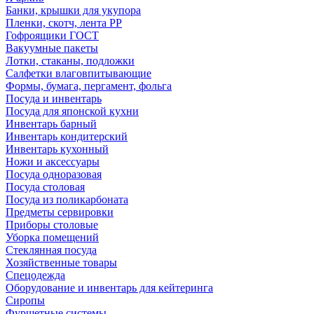
Банки, крышки для укупора
Пленки, скотч, лента РР
Гофроящики ГОСТ
Вакуумные пакеты
Лотки, стаканы, подложки
Салфетки влаговпитывающие
Формы, бумага, пергамент, фольга
Посуда и инвентарь
Посуда для японской кухни
Инвентарь барный
Инвентарь кондитерский
Инвентарь кухонный
Ножи и аксессуары
Посуда одноразовая
Посуда столовая
Посуда из поликарбоната
Предметы сервировки
Приборы столовые
Уборка помещений
Стеклянная посуда
Хозяйственные товары
Спецодежда
Оборудование и инвентарь для кейтеринга
Сиропы
Фуршетные системы