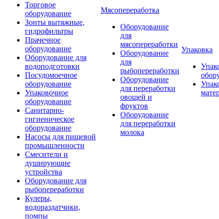
Торговое
Мясопереработка
оборудование
Зонты вытяжные,
Оборудование
гидрофильтры
для
Прачечное
мясопереработки
оборудование
Упаковка
Оборудование
Оборудование для
для
водоподготовки
Упак
рыбопереработки
Посудомоечное
обор
Оборудование
оборудование
Упак
для переработки
Упаковочное
мате
овощей и
оборудование
фруктов
Санитарно-
Оборудование
гигиеническое
для переработки
оборудование
молока
Насосы для пищевой
промышленности
Смесители и
душирующие
устройства
Оборудование для
рыбопереработки
Кулеры,
водораздатчики,
помпы