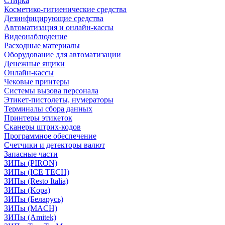
Стирка
Косметико-гигиенические средства
Дезинфицирующие средства
Автоматизация и онлайн-кассы
Видеонаблюдение
Расходные материалы
Оборудование для автоматизации
Денежные ящики
Онлайн-кассы
Чековые принтеры
Системы вызова персонала
Этикет-пистолеты, нумераторы
Терминалы сбора данных
Принтеры этикеток
Сканеры штрих-кодов
Программное обеспечение
Счетчики и детекторы валют
Запасные части
ЗИПы (PIRON)
ЗИПы (ICE TECH)
ЗИПы (Resto Italia)
ЗИПы (Kopa)
ЗИПы (Беларусь)
ЗИПы (MACH)
ЗИПы (Amitek)