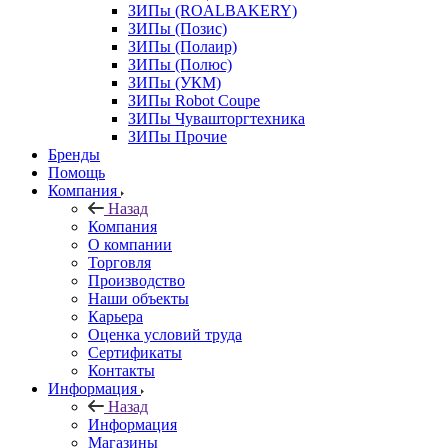
ЗИПы (ROALBAKERY)
ЗИПы (Позис)
ЗИПы (Полаир)
ЗИПы (Полюс)
ЗИПы (УКМ)
ЗИПы Robot Coupe
ЗИПы Чувашторгтехника
ЗИПы Прочие
Бренды
Помощь
Компания
Назад
Компания
О компании
Торговля
Производство
Наши объекты
Карьера
Оценка условий труда
Сертификаты
Контакты
Информация
Назад
Информация
Магазины