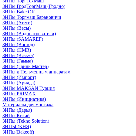
ЗИПы ТоргТехМаш
ЗИПы ГродТоргМаш (Гродно)
ЗИПы Bake Off
ЗИПы Торгмаш Барановичи
ЗИПы (Атеси)
ЗИПы (Весы)
ЗИПы (Водонагреватели)
ЗИПы (SAMAREF)
ЗИПы (Восход)
ЗИПы (HMR)
ЗИПы (Вязьма)
ЗИПы (Гамма)
ЗИПы (Гриль-Мастер)
ЗИПы к Пельменным аппаратам
ЗИПы (Импорт)
ЗИПы (Ариада)
ЗИПы MAKSAN Турция
ЗИПы PRIMAX
ЗИПы (Инициатива)
Материалы для монтажа
ЗИПы (Дарья)
ЗИПы Китай
ЗИПы (Tekno Solution)
ЗИПЫ (КНЭ)
ЗИПы(Bakeoff)