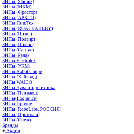
ЗИПы (Starmix)
ЗИПы (МХМ)
ЗИПы (Фростор)
ЗИПы (АРКТО)
ЗИПы ПищТех
ЗИПы (ROALBAKERY)
ЗИПы (Позис)
ЗИПы (Полаир)
ЗИПы (Полюс)
ЗИПы (Сантас)
ЗИПы (Рада)
ЗИПы Electrolux
ЗИПы (УКМ)
ЗИПы Robot Coupe
ЗИПы (Хайколд)
ЗИПы WAICO
ЗИПы Чувашторгтехника
ЗИПы (Пензмаш)
ЗИПы(Logiudice)
ЗИПы Прочие
ЗИПы (RoboLabs, РОССИЯ)
ЗИПы (Проммаш)
ЗИПы (Снеж)
Бренды
Акции