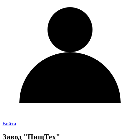
Войти
Завод "ПищТех"