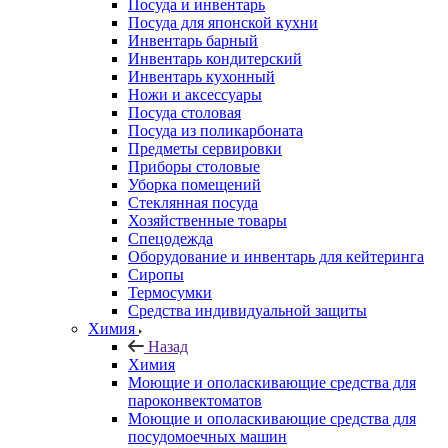
Посуда и инвентарь
Посуда для японской кухни
Инвентарь барный
Инвентарь кондитерский
Инвентарь кухонный
Ножи и аксессуары
Посуда столовая
Посуда из поликарбоната
Предметы сервировки
Приборы столовые
Уборка помещений
Стеклянная посуда
Хозяйственные товары
Спецодежда
Оборудование и инвентарь для кейтеринга
Сиропы
Термосумки
Средства индивидуальной защиты
Химия
Назад
Химия
Моющие и ополаскивающие средства для
пароконвектоматов
Моющие и ополаскивающие средства для
посудомоечных машин