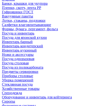
Банки, крышки для укупора
Пленки, скотч, лента РР
Гофроящики ГОСТ
Вакуумные пакеты
Лотки, стаканы, подложки
Салфетки влаговпитывающие
Формы, бумага, пергамент, фольга
Посуда и инвентарь
Посуда для японской кухни
Инвентарь барный
Инвентарь кондитерский
Инвентарь кухонный
Ножи и аксессуары
Посуда одноразовая
Посуда столовая
Посуда из поликарбоната
Предметы сервировки
Приборы столовые
Уборка помещений
Стеклянная посуда
Хозяйственные товары
Спецодежда
Оборудование и инвентарь для кейтеринга
Сиропы
Фуршетные системы