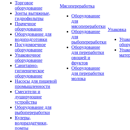
Торговое
Мясопереработка
оборудование
Зонты вытяжные,
Оборудование
гидрофильтры
для
Прачечное
мясопереработки
оборудование
Упаковка
Оборудование
Оборудование для
для
водоподготовки
Упак
рыбопереработки
Посудомоечное
обор
Оборудование
оборудование
Упак
для переработки
Упаковочное
мате
овощей и
оборудование
фруктов
Санитарно-
Оборудование
гигиеническое
для переработки
оборудование
молока
Насосы для пищевой
промышленности
Смесители и
душирующие
устройства
Оборудование для
рыбопереработки
Кулеры,
водораздатчики,
помпы