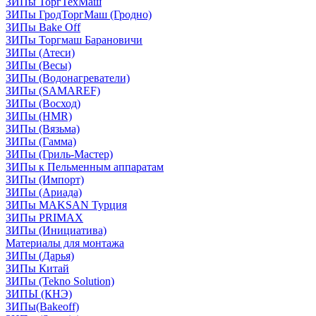
ЗИПы ТоргТехМаш
ЗИПы ГродТоргМаш (Гродно)
ЗИПы Bake Off
ЗИПы Торгмаш Барановичи
ЗИПы (Атеси)
ЗИПы (Весы)
ЗИПы (Водонагреватели)
ЗИПы (SAMAREF)
ЗИПы (Восход)
ЗИПы (HMR)
ЗИПы (Вязьма)
ЗИПы (Гамма)
ЗИПы (Гриль-Мастер)
ЗИПы к Пельменным аппаратам
ЗИПы (Импорт)
ЗИПы (Ариада)
ЗИПы MAKSAN Турция
ЗИПы PRIMAX
ЗИПы (Инициатива)
Материалы для монтажа
ЗИПы (Дарья)
ЗИПы Китай
ЗИПы (Tekno Solution)
ЗИПЫ (КНЭ)
ЗИПы(Bakeoff)