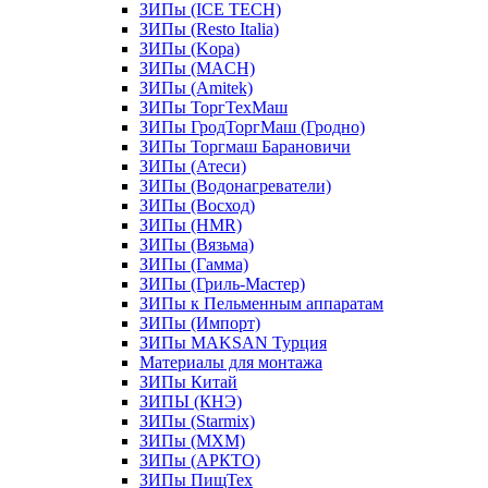
ЗИПы (ICE TECH)
ЗИПы (Resto Italia)
ЗИПы (Kopa)
ЗИПы (MACH)
ЗИПы (Amitek)
ЗИПы ТоргТехМаш
ЗИПы ГродТоргМаш (Гродно)
ЗИПы Торгмаш Барановичи
ЗИПы (Атеси)
ЗИПы (Водонагреватели)
ЗИПы (Восход)
ЗИПы (HMR)
ЗИПы (Вязьма)
ЗИПы (Гамма)
ЗИПы (Гриль-Мастер)
ЗИПы к Пельменным аппаратам
ЗИПы (Импорт)
ЗИПы MAKSAN Турция
Материалы для монтажа
ЗИПы Китай
ЗИПЫ (КНЭ)
ЗИПы (Starmix)
ЗИПы (МХМ)
ЗИПы (АРКТО)
ЗИПы ПищТех