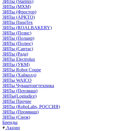
ЗИПы (Starmix)
ЗИПы (МХМ)
ЗИПы (Фростор)
ЗИПы (АРКТО)
ЗИПы ПищТех
ЗИПы (ROALBAKERY)
ЗИПы (Позис)
ЗИПы (Полаир)
ЗИПы (Полюс)
ЗИПы (Сантас)
ЗИПы (Рада)
ЗИПы Electrolux
ЗИПы (УКМ)
ЗИПы Robot Coupe
ЗИПы (Хайколд)
ЗИПы WAICO
ЗИПы Чувашторгтехника
ЗИПы (Пензмаш)
ЗИПы(Logiudice)
ЗИПы Прочие
ЗИПы (RoboLabs, РОССИЯ)
ЗИПы (Проммаш)
ЗИПы (Снеж)
Бренды
Акции