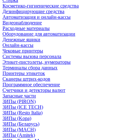
Стирка
Косметико-гигиенические средства
Дезинфицирующие средства
Автоматизация и онлайн-кассы
Видеонаблюдение
Расходные материалы
Оборудование для автоматизации
Денежные ящики
Онлайн-кассы
Чековые принтеры
Системы вызова персонала
Этикет-пистолеты, нумераторы
Терминалы сбора данных
Принтеры этикеток
Сканеры штрих-кодов
Программное обеспечение
Счетчики и детекторы валют
Запасные части
ЗИПы (PIRON)
ЗИПы (ICE TECH)
ЗИПы (Resto Italia)
ЗИПы (Kopa)
ЗИПы (Беларусь)
ЗИПы (MACH)
ЗИПы (Amitek)