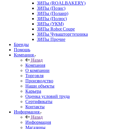
ЗИПы (ROALBAKERY)
ЗИПы (Позис)
ЗИПы (Полаир)
ЗИПы (Полюс)
ЗИПы (УКМ)
ЗИПы Robot Coupe
ЗИПы Чувашторгтехника
ЗИПы Прочие
Бренды
Помощь
Компания
Назад
Компания
О компании
Торговля
Производство
Наши объекты
Карьера
Оценка условий труда
Сертификаты
Контакты
Информация
Назад
Информация
Магазины