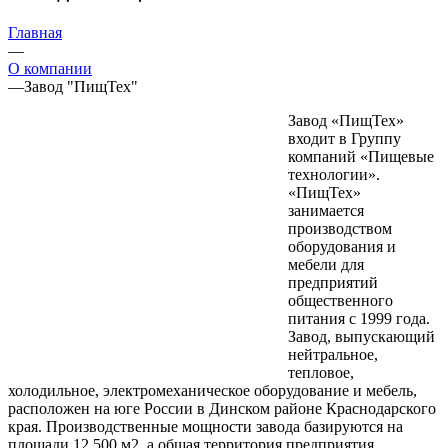
Главная
—
О компании
—
Завод "ПищТех"
Завод «ПищТех»
входит в Группу
компаний «Пищевые
технологии».
«ПищТех»
занимается
производством
оборудования и
мебели для
предприятий
общественного
питания с 1999 года.
Завод, выпускающий
нейтральное,
тепловое,
холодильное, электромеханическое оборудование и мебель,
расположен на юге России в Динском районе Краснодарского
края. Производственные мощности завода базируются на
площади 12 500 м2, а общая территория предприятия