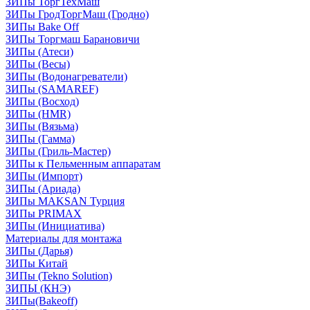
ЗИПы ТоргТехМаш
ЗИПы ГродТоргМаш (Гродно)
ЗИПы Bake Off
ЗИПы Торгмаш Барановичи
ЗИПы (Атеси)
ЗИПы (Весы)
ЗИПы (Водонагреватели)
ЗИПы (SAMAREF)
ЗИПы (Восход)
ЗИПы (HMR)
ЗИПы (Вязьма)
ЗИПы (Гамма)
ЗИПы (Гриль-Мастер)
ЗИПы к Пельменным аппаратам
ЗИПы (Импорт)
ЗИПы (Ариада)
ЗИПы MAKSAN Турция
ЗИПы PRIMAX
ЗИПы (Инициатива)
Материалы для монтажа
ЗИПы (Дарья)
ЗИПы Китай
ЗИПы (Tekno Solution)
ЗИПЫ (КНЭ)
ЗИПы(Bakeoff)