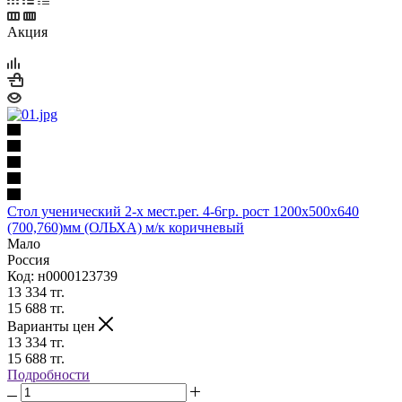
Акция
Стол ученический 2-х мест.рег. 4-6гр. рост 1200х500х640
(700,760)мм (ОЛЬХА) м/к коричневый
Мало
Россия
Код: н0000123739
13 334
тг.
15 688
тг.
Варианты цен
13 334
тг.
15 688
тг.
Подробности