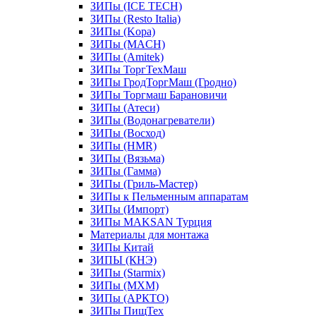
ЗИПы (ICE TECH)
ЗИПы (Resto Italia)
ЗИПы (Kopa)
ЗИПы (MACH)
ЗИПы (Amitek)
ЗИПы ТоргТехМаш
ЗИПы ГродТоргМаш (Гродно)
ЗИПы Торгмаш Барановичи
ЗИПы (Атеси)
ЗИПы (Водонагреватели)
ЗИПы (Восход)
ЗИПы (HMR)
ЗИПы (Вязьма)
ЗИПы (Гамма)
ЗИПы (Гриль-Мастер)
ЗИПы к Пельменным аппаратам
ЗИПы (Импорт)
ЗИПы MAKSAN Турция
Материалы для монтажа
ЗИПы Китай
ЗИПЫ (КНЭ)
ЗИПы (Starmix)
ЗИПы (МХМ)
ЗИПы (АРКТО)
ЗИПы ПищТех