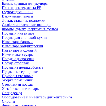
Банки, крышки для укупора
Пленки, скотч, лента РР
Гофроящики ГОСТ
Вакуумные пакеты
Лотки, стаканы, подложки
Салфетки влаговпитывающие
Формы, бумага, пергамент, фольга
Посуда и инвентарь
Посуда для японской кухни
Инвентарь барный
Инвентарь кондитерский
Инвентарь кухонный
Ножи и аксессуары
Посуда одноразовая
Посуда столовая
Посуда из поликарбоната
Предметы сервировки
Приборы столовые
Уборка помещений
Стеклянная посуда
Хозяйственные товары
Спецодежда
Оборудование и инвентарь для кейтеринга
Сиропы
Фуршетные системы