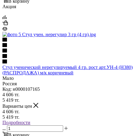
В корзину
Акция
Стул ученический нерегулируемый 4 гр. рост арт.УН-4 (Н380)
(РАСПРОДАЖА) м/к коричневый
Мало
Россия
Код: н0000107165
4 606
тг.
5 419
тг.
Варианты цен
4 606
тг.
5 419
тг.
Подробности
В корзину