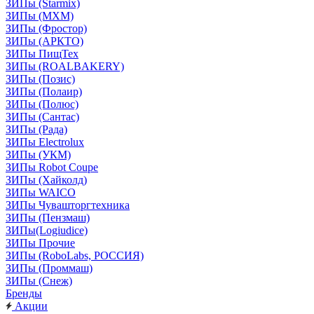
ЗИПы (Starmix)
ЗИПы (МХМ)
ЗИПы (Фростор)
ЗИПы (АРКТО)
ЗИПы ПищТех
ЗИПы (ROALBAKERY)
ЗИПы (Позис)
ЗИПы (Полаир)
ЗИПы (Полюс)
ЗИПы (Сантас)
ЗИПы (Рада)
ЗИПы Electrolux
ЗИПы (УКМ)
ЗИПы Robot Coupe
ЗИПы (Хайколд)
ЗИПы WAICO
ЗИПы Чувашторгтехника
ЗИПы (Пензмаш)
ЗИПы(Logiudice)
ЗИПы Прочие
ЗИПы (RoboLabs, РОССИЯ)
ЗИПы (Проммаш)
ЗИПы (Снеж)
Бренды
Акции