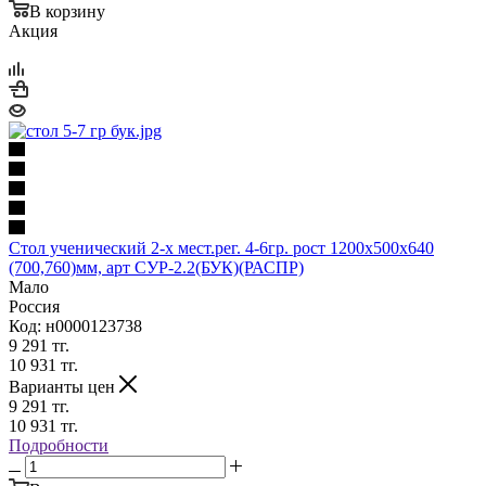
В корзину
Акция
Стол ученический 2-х мест.рег. 4-6гр. рост 1200х500х640
(700,760)мм, арт СУР-2.2(БУК)(РАСПР)
Мало
Россия
Код: н0000123738
9 291
тг.
10 931
тг.
Варианты цен
9 291
тг.
10 931
тг.
Подробности