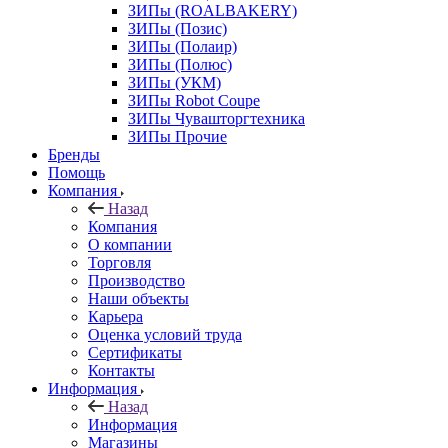
ЗИПы (ROALBAKERY)
ЗИПы (Позис)
ЗИПы (Полаир)
ЗИПы (Полюс)
ЗИПы (УКМ)
ЗИПы Robot Coupe
ЗИПы Чувашторгтехника
ЗИПы Прочие
Бренды
Помощь
Компания
Назад
Компания
О компании
Торговля
Производство
Наши объекты
Карьера
Оценка условий труда
Сертификаты
Контакты
Информация
Назад
Информация
Магазины