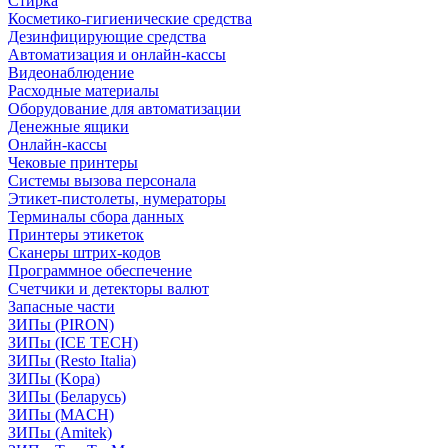
Стирка
Косметико-гигиенические средства
Дезинфицирующие средства
Автоматизация и онлайн-кассы
Видеонаблюдение
Расходные материалы
Оборудование для автоматизации
Денежные ящики
Онлайн-кассы
Чековые принтеры
Системы вызова персонала
Этикет-пистолеты, нумераторы
Терминалы сбора данных
Принтеры этикеток
Сканеры штрих-кодов
Программное обеспечение
Счетчики и детекторы валют
Запасные части
ЗИПы (PIRON)
ЗИПы (ICE TECH)
ЗИПы (Resto Italia)
ЗИПы (Kopa)
ЗИПы (Беларусь)
ЗИПы (MACH)
ЗИПы (Amitek)