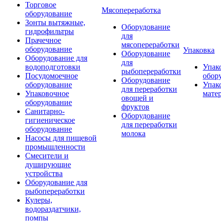
Торговое
Мясопереработка
оборудование
Зонты вытяжные,
Оборудование
гидрофильтры
для
Прачечное
мясопереработки
оборудование
Упаковка
Оборудование
Оборудование для
для
водоподготовки
Упак
рыбопереработки
Посудомоечное
обор
Оборудование
оборудование
Упак
для переработки
Упаковочное
мате
овощей и
оборудование
фруктов
Санитарно-
Оборудование
гигиеническое
для переработки
оборудование
молока
Насосы для пищевой
промышленности
Смесители и
душирующие
устройства
Оборудование для
рыбопереработки
Кулеры,
водораздатчики,
помпы