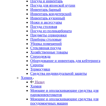
Посуда и инвентарь
Посуда для японской кухни
Инвентарь барный
Инвентарь кондитерский
Инвентарь кухонный
Ножи и аксессуары
Посуда столовая
Посуда из поликарбоната
Предметы сервировки
Приборы столовые
Уборка помещений
Стеклянная посуда
Хозяйственные товары
Спецодежда
Оборудование и инвентарь для кейтеринга
Сиропы
Термосумки
Средства индивидуальной защиты
Химия
Назад
Химия
Моющие и ополаскивающие средства для
пароконвектоматов
Моющие и ополаскивающие средства для
посудомоечных машин