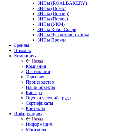
ЗИПы (ROALBAKERY)
ЗИПы (Позис)
ЗИПы (Полаир)
ЗИПы (Полюс)
ЗИПы (УКМ)
ЗИПы Robot Coupe
ЗИПы Чувашторгтехника
ЗИПы Прочие
Бренды
Помощь
Компания
Назад
Компания
О компании
Торговля
Производство
Наши объекты
Карьера
Оценка условий труда
Сертификаты
Контакты
Информация
Назад
Информация
Магазины