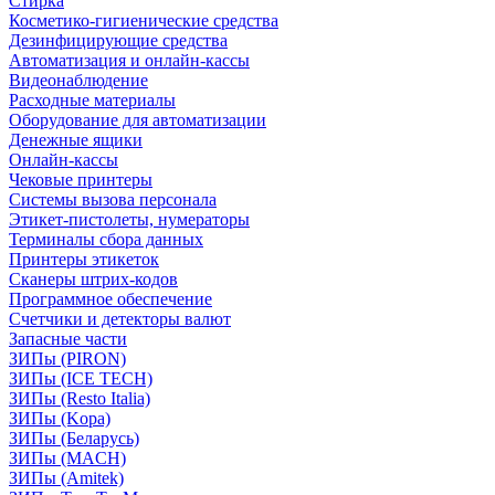
Стирка
Косметико-гигиенические средства
Дезинфицирующие средства
Автоматизация и онлайн-кассы
Видеонаблюдение
Расходные материалы
Оборудование для автоматизации
Денежные ящики
Онлайн-кассы
Чековые принтеры
Системы вызова персонала
Этикет-пистолеты, нумераторы
Терминалы сбора данных
Принтеры этикеток
Сканеры штрих-кодов
Программное обеспечение
Счетчики и детекторы валют
Запасные части
ЗИПы (PIRON)
ЗИПы (ICE TECH)
ЗИПы (Resto Italia)
ЗИПы (Kopa)
ЗИПы (Беларусь)
ЗИПы (MACH)
ЗИПы (Amitek)