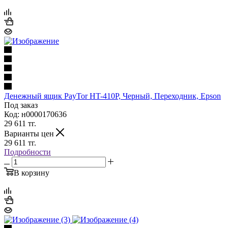
Денежный ящик PayTor HT-410P, Черный, Переходник, Epson
Под заказ
Код: н0000170636
29 611
тг.
Варианты цен
29 611
тг.
Подробности
В корзину