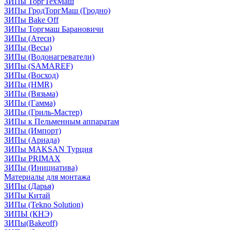
ЗИПы ТоргТехМаш
ЗИПы ГродТоргМаш (Гродно)
ЗИПы Bake Off
ЗИПы Торгмаш Барановичи
ЗИПы (Атеси)
ЗИПы (Весы)
ЗИПы (Водонагреватели)
ЗИПы (SAMAREF)
ЗИПы (Восход)
ЗИПы (HMR)
ЗИПы (Вязьма)
ЗИПы (Гамма)
ЗИПы (Гриль-Мастер)
ЗИПы к Пельменным аппаратам
ЗИПы (Импорт)
ЗИПы (Ариада)
ЗИПы MAKSAN Турция
ЗИПы PRIMAX
ЗИПы (Инициатива)
Материалы для монтажа
ЗИПы (Дарья)
ЗИПы Китай
ЗИПы (Tekno Solution)
ЗИПЫ (КНЭ)
ЗИПы(Bakeoff)