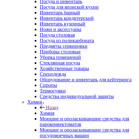
Посуда и инвентарь
Посуда для японской кухни
Инвентарь барный
Инвентарь кондитерский
Инвентарь кухонный
Ножи и аксессуары
Посуда столовая
Посуда из поликарбоната
Предметы сервировки
Приборы столовые
Уборка помещений
Стеклянная посуда
Хозяйственные товары
Спецодежда
Оборудование и инвентарь для кейтеринга
Сиропы
Термосумки
Средства индивидуальной защиты
Химия
Назад
Химия
Моющие и ополаскивающие средства для
пароконвектоматов
Моющие и ополаскивающие средства для
посудомоечных машин