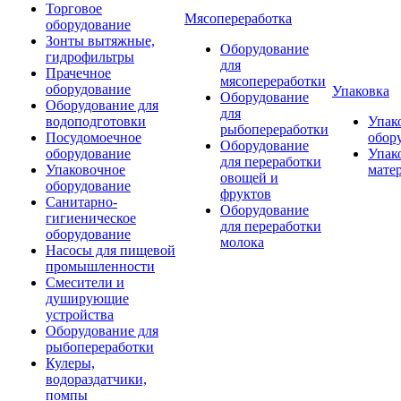
Торговое
Мясопереработка
оборудование
Зонты вытяжные,
Оборудование
гидрофильтры
для
Прачечное
мясопереработки
оборудование
Упаковка
Оборудование
Оборудование для
для
водоподготовки
Упак
рыбопереработки
Посудомоечное
обор
Оборудование
оборудование
Упак
для переработки
Упаковочное
мате
овощей и
оборудование
фруктов
Санитарно-
Оборудование
гигиеническое
для переработки
оборудование
молока
Насосы для пищевой
промышленности
Смесители и
душирующие
устройства
Оборудование для
рыбопереработки
Кулеры,
водораздатчики,
помпы