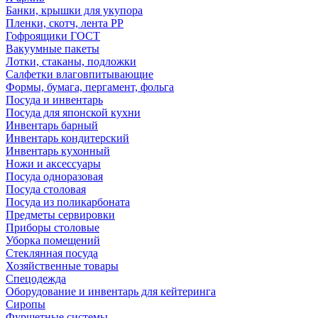
Банки, крышки для укупора
Пленки, скотч, лента РР
Гофроящики ГОСТ
Вакуумные пакеты
Лотки, стаканы, подложки
Салфетки влаговпитывающие
Формы, бумага, пергамент, фольга
Посуда и инвентарь
Посуда для японской кухни
Инвентарь барный
Инвентарь кондитерский
Инвентарь кухонный
Ножи и аксессуары
Посуда одноразовая
Посуда столовая
Посуда из поликарбоната
Предметы сервировки
Приборы столовые
Уборка помещений
Стеклянная посуда
Хозяйственные товары
Спецодежда
Оборудование и инвентарь для кейтеринга
Сиропы
Фуршетные системы