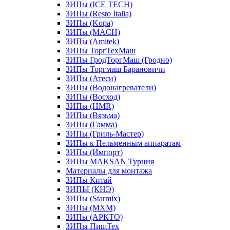
ЗИПы (ICE TECH)
ЗИПы (Resto Italia)
ЗИПы (Kopa)
ЗИПы (MACH)
ЗИПы (Amitek)
ЗИПы ТоргТехМаш
ЗИПы ГродТоргМаш (Гродно)
ЗИПы Торгмаш Барановичи
ЗИПы (Атеси)
ЗИПы (Водонагреватели)
ЗИПы (Восход)
ЗИПы (HMR)
ЗИПы (Вязьма)
ЗИПы (Гамма)
ЗИПы (Гриль-Мастер)
ЗИПы к Пельменным аппаратам
ЗИПы (Импорт)
ЗИПы MAKSAN Турция
Материалы для монтажа
ЗИПы Китай
ЗИПЫ (КНЭ)
ЗИПы (Starmix)
ЗИПы (МХМ)
ЗИПы (АРКТО)
ЗИПы ПищТех