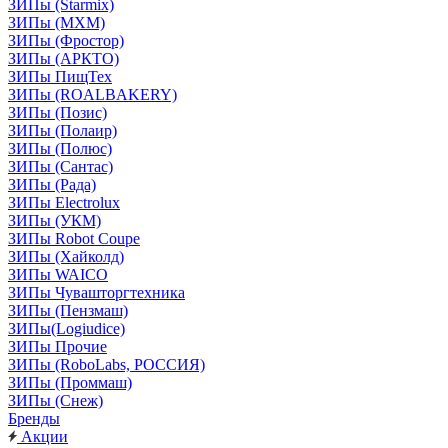
ЗИПы (Starmix)
ЗИПы (МХМ)
ЗИПы (Фростор)
ЗИПы (АРКТО)
ЗИПы ПищТех
ЗИПы (ROALBAKERY)
ЗИПы (Позис)
ЗИПы (Полаир)
ЗИПы (Полюс)
ЗИПы (Сантас)
ЗИПы (Рада)
ЗИПы Electrolux
ЗИПы (УКМ)
ЗИПы Robot Coupe
ЗИПы (Хайколд)
ЗИПы WAICO
ЗИПы Чувашторгтехника
ЗИПы (Пензмаш)
ЗИПы(Logiudice)
ЗИПы Прочие
ЗИПы (RoboLabs, РОССИЯ)
ЗИПы (Проммаш)
ЗИПы (Снеж)
Бренды
Акции