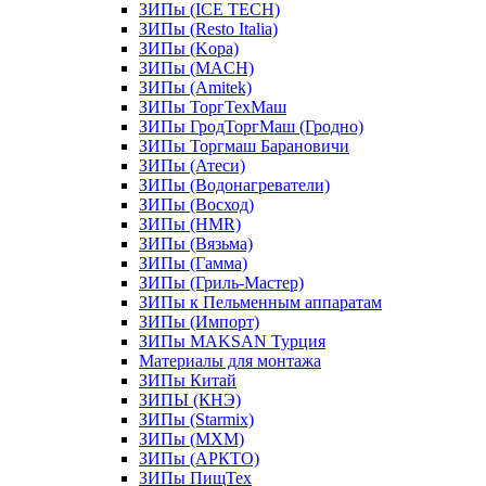
ЗИПы (ICE TECH)
ЗИПы (Resto Italia)
ЗИПы (Kopa)
ЗИПы (MACH)
ЗИПы (Amitek)
ЗИПы ТоргТехМаш
ЗИПы ГродТоргМаш (Гродно)
ЗИПы Торгмаш Барановичи
ЗИПы (Атеси)
ЗИПы (Водонагреватели)
ЗИПы (Восход)
ЗИПы (HMR)
ЗИПы (Вязьма)
ЗИПы (Гамма)
ЗИПы (Гриль-Мастер)
ЗИПы к Пельменным аппаратам
ЗИПы (Импорт)
ЗИПы MAKSAN Турция
Материалы для монтажа
ЗИПы Китай
ЗИПЫ (КНЭ)
ЗИПы (Starmix)
ЗИПы (МХМ)
ЗИПы (АРКТО)
ЗИПы ПищТех