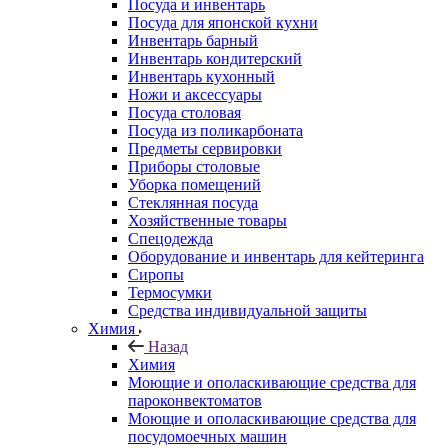
Посуда и инвентарь
Посуда для японской кухни
Инвентарь барный
Инвентарь кондитерский
Инвентарь кухонный
Ножи и аксессуары
Посуда столовая
Посуда из поликарбоната
Предметы сервировки
Приборы столовые
Уборка помещений
Стеклянная посуда
Хозяйственные товары
Спецодежда
Оборудование и инвентарь для кейтеринга
Сиропы
Термосумки
Средства индивидуальной защиты
Химия
Назад
Химия
Моющие и ополаскивающие средства для
пароконвектоматов
Моющие и ополаскивающие средства для
посудомоечных машин