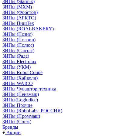
ЗИПы (Starmix)
ЗИПы (МХМ)
ЗИПы (Фростор)
ЗИПы (АРКТО)
ЗИПы ПищТех
ЗИПы (ROALBAKERY)
ЗИПы (Позис)
ЗИПы (Полаир)
ЗИПы (Полюс)
ЗИПы (Сантас)
ЗИПы (Рада)
ЗИПы Electrolux
ЗИПы (УКМ)
ЗИПы Robot Coupe
ЗИПы (Хайколд)
ЗИПы WAICO
ЗИПы Чувашторгтехника
ЗИПы (Пензмаш)
ЗИПы(Logiudice)
ЗИПы Прочие
ЗИПы (RoboLabs, РОССИЯ)
ЗИПы (Проммаш)
ЗИПы (Снеж)
Бренды
Акции