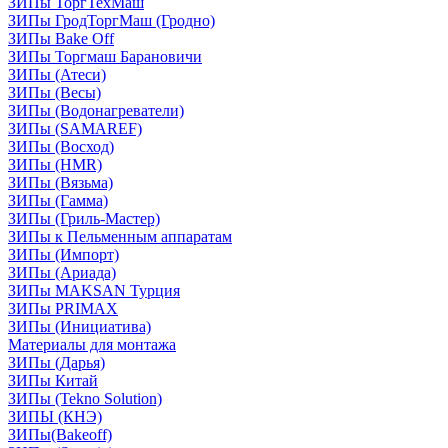
ЗИПы ТоргТехМаш
ЗИПы ГродТоргМаш (Гродно)
ЗИПы Bake Off
ЗИПы Торгмаш Барановичи
ЗИПы (Атеси)
ЗИПы (Весы)
ЗИПы (Водонагреватели)
ЗИПы (SAMAREF)
ЗИПы (Восход)
ЗИПы (HMR)
ЗИПы (Вязьма)
ЗИПы (Гамма)
ЗИПы (Гриль-Мастер)
ЗИПы к Пельменным аппаратам
ЗИПы (Импорт)
ЗИПы (Ариада)
ЗИПы MAKSAN Турция
ЗИПы PRIMAX
ЗИПы (Инициатива)
Материалы для монтажа
ЗИПы (Дарья)
ЗИПы Китай
ЗИПы (Tekno Solution)
ЗИПЫ (КНЭ)
ЗИПы(Bakeoff)