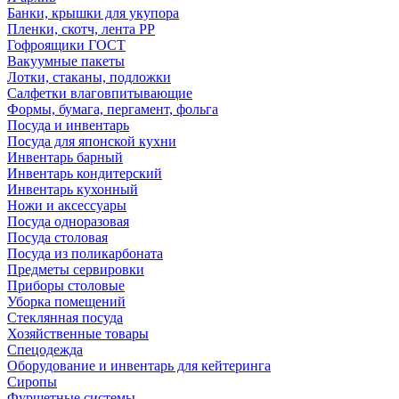
Банки, крышки для укупора
Пленки, скотч, лента РР
Гофроящики ГОСТ
Вакуумные пакеты
Лотки, стаканы, подложки
Салфетки влаговпитывающие
Формы, бумага, пергамент, фольга
Посуда и инвентарь
Посуда для японской кухни
Инвентарь барный
Инвентарь кондитерский
Инвентарь кухонный
Ножи и аксессуары
Посуда одноразовая
Посуда столовая
Посуда из поликарбоната
Предметы сервировки
Приборы столовые
Уборка помещений
Стеклянная посуда
Хозяйственные товары
Спецодежда
Оборудование и инвентарь для кейтеринга
Сиропы
Фуршетные системы