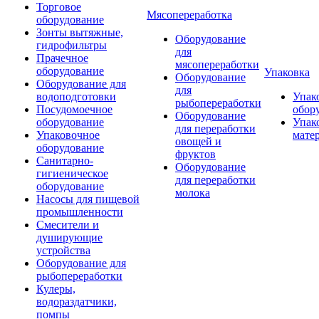
Торговое
Мясопереработка
оборудование
Зонты вытяжные,
Оборудование
гидрофильтры
для
Прачечное
мясопереработки
оборудование
Упаковка
Оборудование
Оборудование для
для
водоподготовки
Упак
рыбопереработки
Посудомоечное
обор
Оборудование
оборудование
Упак
для переработки
Упаковочное
мате
овощей и
оборудование
фруктов
Санитарно-
Оборудование
гигиеническое
для переработки
оборудование
молока
Насосы для пищевой
промышленности
Смесители и
душирующие
устройства
Оборудование для
рыбопереработки
Кулеры,
водораздатчики,
помпы