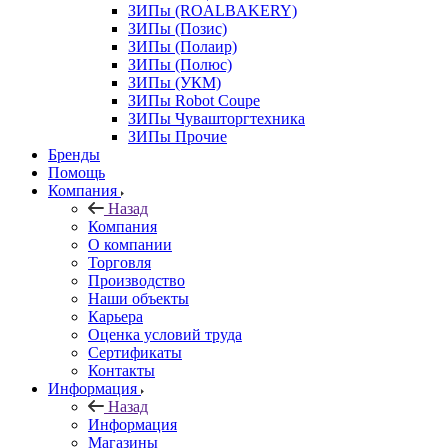
ЗИПы (ROALBAKERY)
ЗИПы (Позис)
ЗИПы (Полаир)
ЗИПы (Полюс)
ЗИПы (УКМ)
ЗИПы Robot Coupe
ЗИПы Чувашторгтехника
ЗИПы Прочие
Бренды
Помощь
Компания
Назад
Компания
О компании
Торговля
Производство
Наши объекты
Карьера
Оценка условий труда
Сертификаты
Контакты
Информация
Назад
Информация
Магазины