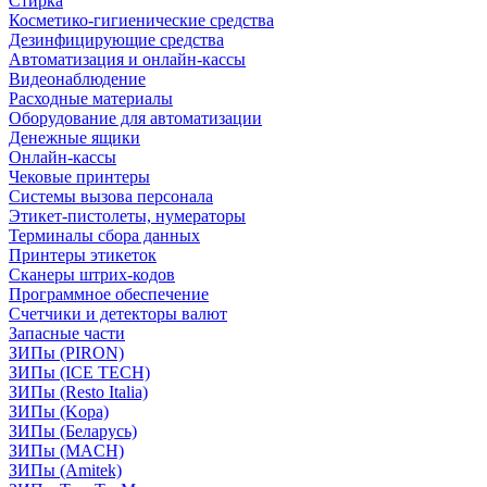
Стирка
Косметико-гигиенические средства
Дезинфицирующие средства
Автоматизация и онлайн-кассы
Видеонаблюдение
Расходные материалы
Оборудование для автоматизации
Денежные ящики
Онлайн-кассы
Чековые принтеры
Системы вызова персонала
Этикет-пистолеты, нумераторы
Терминалы сбора данных
Принтеры этикеток
Сканеры штрих-кодов
Программное обеспечение
Счетчики и детекторы валют
Запасные части
ЗИПы (PIRON)
ЗИПы (ICE TECH)
ЗИПы (Resto Italia)
ЗИПы (Kopa)
ЗИПы (Беларусь)
ЗИПы (MACH)
ЗИПы (Amitek)