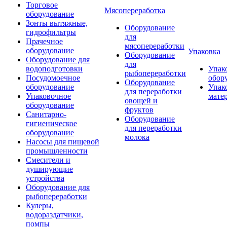
Торговое
Мясопереработка
оборудование
Зонты вытяжные,
Оборудование
гидрофильтры
для
Прачечное
мясопереработки
оборудование
Упаковка
Оборудование
Оборудование для
для
водоподготовки
Упак
рыбопереработки
Посудомоечное
обор
Оборудование
оборудование
Упак
для переработки
Упаковочное
мате
овощей и
оборудование
фруктов
Санитарно-
Оборудование
гигиеническое
для переработки
оборудование
молока
Насосы для пищевой
промышленности
Смесители и
душирующие
устройства
Оборудование для
рыбопереработки
Кулеры,
водораздатчики,
помпы