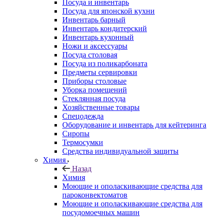
Посуда и инвентарь
Посуда для японской кухни
Инвентарь барный
Инвентарь кондитерский
Инвентарь кухонный
Ножи и аксессуары
Посуда столовая
Посуда из поликарбоната
Предметы сервировки
Приборы столовые
Уборка помещений
Стеклянная посуда
Хозяйственные товары
Спецодежда
Оборудование и инвентарь для кейтеринга
Сиропы
Термосумки
Средства индивидуальной защиты
Химия
Назад
Химия
Моющие и ополаскивающие средства для
пароконвектоматов
Моющие и ополаскивающие средства для
посудомоечных машин