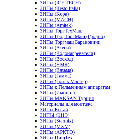
ЗИПы (ICE TECH)
ЗИПы (Resto Italia)
ЗИПы (Kopa)
ЗИПы (MACH)
ЗИПы (Amitek)
ЗИПы ТоргТехМаш
ЗИПы ГродТоргМаш (Гродно)
ЗИПы Торгмаш Барановичи
ЗИПы (Атеси)
ЗИПы (Водонагреватели)
ЗИПы (Восход)
ЗИПы (HMR)
ЗИПы (Вязьма)
ЗИПы (Гамма)
ЗИПы (Гриль-Мастер)
ЗИПы к Пельменным аппаратам
ЗИПы (Импорт)
ЗИПы MAKSAN Турция
Материалы для монтажа
ЗИПы Китай
ЗИПЫ (КНЭ)
ЗИПы (Starmix)
ЗИПы (МХМ)
ЗИПы (АРКТО)
ЗИПы ПищТех