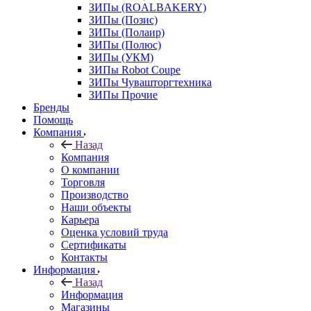
ЗИПы (ROALBAKERY)
ЗИПы (Позис)
ЗИПы (Полаир)
ЗИПы (Полюс)
ЗИПы (УКМ)
ЗИПы Robot Coupe
ЗИПы Чувашторгтехника
ЗИПы Прочие
Бренды
Помощь
Компания
Назад
Компания
О компании
Торговля
Производство
Наши объекты
Карьера
Оценка условий труда
Сертификаты
Контакты
Информация
Назад
Информация
Магазины