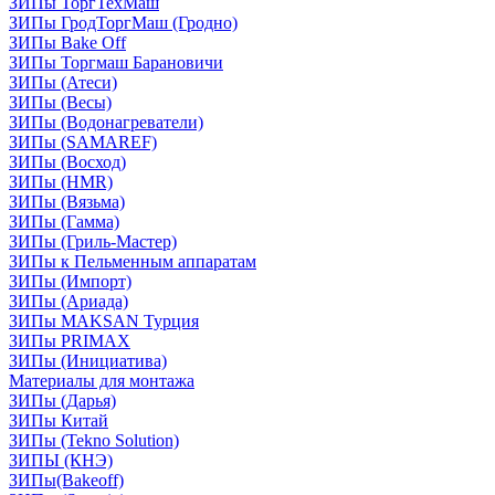
ЗИПы ТоргТехМаш
ЗИПы ГродТоргМаш (Гродно)
ЗИПы Bake Off
ЗИПы Торгмаш Барановичи
ЗИПы (Атеси)
ЗИПы (Весы)
ЗИПы (Водонагреватели)
ЗИПы (SAMAREF)
ЗИПы (Восход)
ЗИПы (HMR)
ЗИПы (Вязьма)
ЗИПы (Гамма)
ЗИПы (Гриль-Мастер)
ЗИПы к Пельменным аппаратам
ЗИПы (Импорт)
ЗИПы (Ариада)
ЗИПы MAKSAN Турция
ЗИПы PRIMAX
ЗИПы (Инициатива)
Материалы для монтажа
ЗИПы (Дарья)
ЗИПы Китай
ЗИПы (Tekno Solution)
ЗИПЫ (КНЭ)
ЗИПы(Bakeoff)