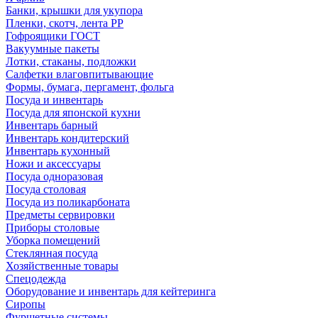
Банки, крышки для укупора
Пленки, скотч, лента РР
Гофроящики ГОСТ
Вакуумные пакеты
Лотки, стаканы, подложки
Салфетки влаговпитывающие
Формы, бумага, пергамент, фольга
Посуда и инвентарь
Посуда для японской кухни
Инвентарь барный
Инвентарь кондитерский
Инвентарь кухонный
Ножи и аксессуары
Посуда одноразовая
Посуда столовая
Посуда из поликарбоната
Предметы сервировки
Приборы столовые
Уборка помещений
Стеклянная посуда
Хозяйственные товары
Спецодежда
Оборудование и инвентарь для кейтеринга
Сиропы
Фуршетные системы