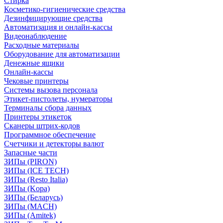
Стирка
Косметико-гигиенические средства
Дезинфицирующие средства
Автоматизация и онлайн-кассы
Видеонаблюдение
Расходные материалы
Оборудование для автоматизации
Денежные ящики
Онлайн-кассы
Чековые принтеры
Системы вызова персонала
Этикет-пистолеты, нумераторы
Терминалы сбора данных
Принтеры этикеток
Сканеры штрих-кодов
Программное обеспечение
Счетчики и детекторы валют
Запасные части
ЗИПы (PIRON)
ЗИПы (ICE TECH)
ЗИПы (Resto Italia)
ЗИПы (Kopa)
ЗИПы (Беларусь)
ЗИПы (MACH)
ЗИПы (Amitek)