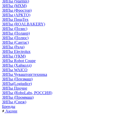
ЗИПы (Starmix)
ЗИПы (МХМ)
ЗИПы (Фростор)
ЗИПы (АРКТО)
ЗИПы ПищТех
ЗИПы (ROALBAKERY)
ЗИПы (Позис)
ЗИПы (Полаир)
ЗИПы (Полюс)
ЗИПы (Сантас)
ЗИПы (Рада)
ЗИПы Electrolux
ЗИПы (УКМ)
ЗИПы Robot Coupe
ЗИПы (Хайколд)
ЗИПы WAICO
ЗИПы Чувашторгтехника
ЗИПы (Пензмаш)
ЗИПы(Logiudice)
ЗИПы Прочие
ЗИПы (RoboLabs, РОССИЯ)
ЗИПы (Проммаш)
ЗИПы (Снеж)
Бренды
Акции