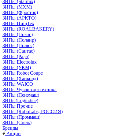
ЗИПы (Starmix)
ЗИПы (МХМ)
ЗИПы (Фростор)
ЗИПы (АРКТО)
ЗИПы ПищТех
ЗИПы (ROALBAKERY)
ЗИПы (Позис)
ЗИПы (Полаир)
ЗИПы (Полюс)
ЗИПы (Сантас)
ЗИПы (Рада)
ЗИПы Electrolux
ЗИПы (УКМ)
ЗИПы Robot Coupe
ЗИПы (Хайколд)
ЗИПы WAICO
ЗИПы Чувашторгтехника
ЗИПы (Пензмаш)
ЗИПы(Logiudice)
ЗИПы Прочие
ЗИПы (RoboLabs, РОССИЯ)
ЗИПы (Проммаш)
ЗИПы (Снеж)
Бренды
Акции