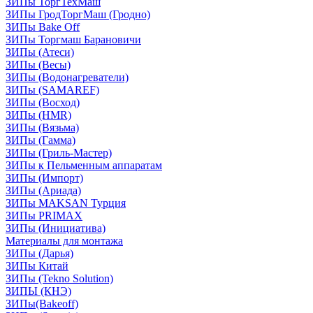
ЗИПы ТоргТехМаш
ЗИПы ГродТоргМаш (Гродно)
ЗИПы Bake Off
ЗИПы Торгмаш Барановичи
ЗИПы (Атеси)
ЗИПы (Весы)
ЗИПы (Водонагреватели)
ЗИПы (SAMAREF)
ЗИПы (Восход)
ЗИПы (HMR)
ЗИПы (Вязьма)
ЗИПы (Гамма)
ЗИПы (Гриль-Мастер)
ЗИПы к Пельменным аппаратам
ЗИПы (Импорт)
ЗИПы (Ариада)
ЗИПы MAKSAN Турция
ЗИПы PRIMAX
ЗИПы (Инициатива)
Материалы для монтажа
ЗИПы (Дарья)
ЗИПы Китай
ЗИПы (Tekno Solution)
ЗИПЫ (КНЭ)
ЗИПы(Bakeoff)