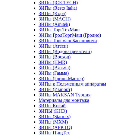
ЗИПы (ICE TECH)
ЗИПы (Resto Italia)
ЗИПы (Kopa)
ЗИПы (MACH)
ЗИПы (Amitek)
ЗИПы ТоргТехМаш
ЗИПы ГродТоргМаш (Гродно)
ЗИПы Торгмаш Барановичи
ЗИПы (Атеси)
ЗИПы (Водонагреватели)
ЗИПы (Восход)
ЗИПы (HMR)
ЗИПы (Вязьма)
ЗИПы (Гамма)
ЗИПы (Гриль-Мастер)
ЗИПы к Пельменным аппаратам
ЗИПы (Импорт)
ЗИПы MAKSAN Турция
Материалы для монтажа
ЗИПы Китай
ЗИПЫ (КНЭ)
ЗИПы (Starmix)
ЗИПы (МХМ)
ЗИПы (АРКТО)
ЗИПы ПищТех