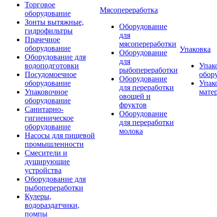
Торговое
Мясопереработка
оборудование
Зонты вытяжные,
Оборудование
гидрофильтры
для
Прачечное
мясопереработки
оборудование
Упаковка
Оборудование
Оборудование для
для
водоподготовки
Упак
рыбопереработки
Посудомоечное
обор
Оборудование
оборудование
Упак
для переработки
Упаковочное
мате
овощей и
оборудование
фруктов
Санитарно-
Оборудование
гигиеническое
для переработки
оборудование
молока
Насосы для пищевой
промышленности
Смесители и
душирующие
устройства
Оборудование для
рыбопереработки
Кулеры,
водораздатчики,
помпы