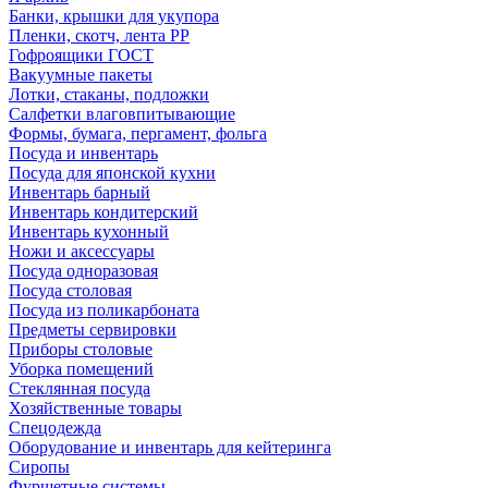
Банки, крышки для укупора
Пленки, скотч, лента РР
Гофроящики ГОСТ
Вакуумные пакеты
Лотки, стаканы, подложки
Салфетки влаговпитывающие
Формы, бумага, пергамент, фольга
Посуда и инвентарь
Посуда для японской кухни
Инвентарь барный
Инвентарь кондитерский
Инвентарь кухонный
Ножи и аксессуары
Посуда одноразовая
Посуда столовая
Посуда из поликарбоната
Предметы сервировки
Приборы столовые
Уборка помещений
Стеклянная посуда
Хозяйственные товары
Спецодежда
Оборудование и инвентарь для кейтеринга
Сиропы
Фуршетные системы