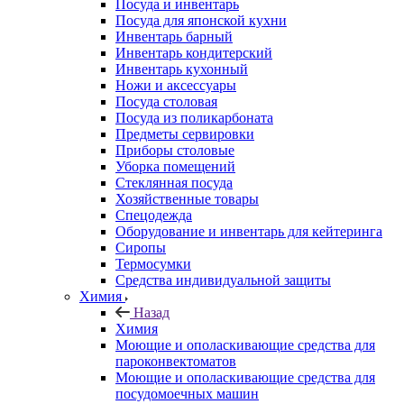
Посуда и инвентарь
Посуда для японской кухни
Инвентарь барный
Инвентарь кондитерский
Инвентарь кухонный
Ножи и аксессуары
Посуда столовая
Посуда из поликарбоната
Предметы сервировки
Приборы столовые
Уборка помещений
Стеклянная посуда
Хозяйственные товары
Спецодежда
Оборудование и инвентарь для кейтеринга
Сиропы
Термосумки
Средства индивидуальной защиты
Химия
Назад
Химия
Моющие и ополаскивающие средства для
пароконвектоматов
Моющие и ополаскивающие средства для
посудомоечных машин