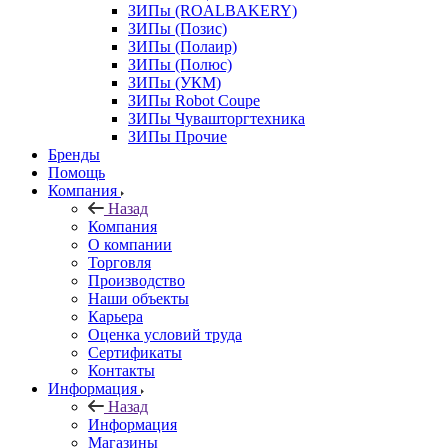
ЗИПы (ROALBAKERY)
ЗИПы (Позис)
ЗИПы (Полаир)
ЗИПы (Полюс)
ЗИПы (УКМ)
ЗИПы Robot Coupe
ЗИПы Чувашторгтехника
ЗИПы Прочие
Бренды
Помощь
Компания
Назад
Компания
О компании
Торговля
Производство
Наши объекты
Карьера
Оценка условий труда
Сертификаты
Контакты
Информация
Назад
Информация
Магазины