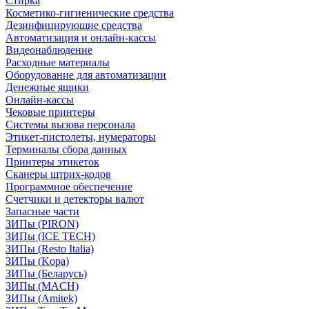
Стирка
Косметико-гигиенические средства
Дезинфицирующие средства
Автоматизация и онлайн-кассы
Видеонаблюдение
Расходные материалы
Оборудование для автоматизации
Денежные ящики
Онлайн-кассы
Чековые принтеры
Системы вызова персонала
Этикет-пистолеты, нумераторы
Терминалы сбора данных
Принтеры этикеток
Сканеры штрих-кодов
Программное обеспечение
Счетчики и детекторы валют
Запасные части
ЗИПы (PIRON)
ЗИПы (ICE TECH)
ЗИПы (Resto Italia)
ЗИПы (Kopa)
ЗИПы (Беларусь)
ЗИПы (MACH)
ЗИПы (Amitek)