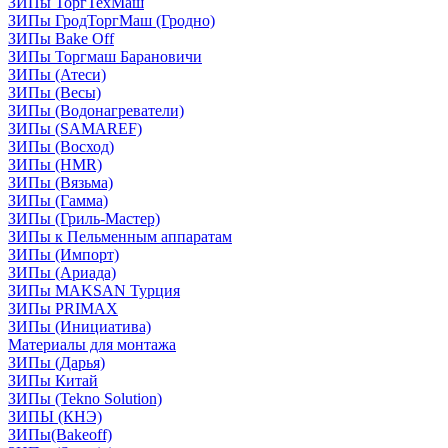
ЗИПы ТоргТехМаш
ЗИПы ГродТоргМаш (Гродно)
ЗИПы Bake Off
ЗИПы Торгмаш Барановичи
ЗИПы (Атеси)
ЗИПы (Весы)
ЗИПы (Водонагреватели)
ЗИПы (SAMAREF)
ЗИПы (Восход)
ЗИПы (HMR)
ЗИПы (Вязьма)
ЗИПы (Гамма)
ЗИПы (Гриль-Мастер)
ЗИПы к Пельменным аппаратам
ЗИПы (Импорт)
ЗИПы (Ариада)
ЗИПы MAKSAN Турция
ЗИПы PRIMAX
ЗИПы (Инициатива)
Материалы для монтажа
ЗИПы (Дарья)
ЗИПы Китай
ЗИПы (Tekno Solution)
ЗИПЫ (КНЭ)
ЗИПы(Bakeoff)