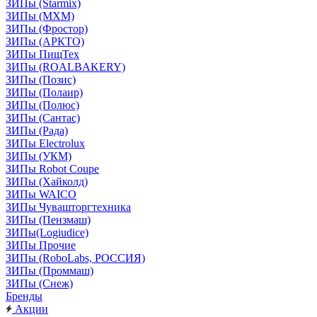
ЗИПы (Starmix)
ЗИПы (МХМ)
ЗИПы (Фростор)
ЗИПы (АРКТО)
ЗИПы ПищТех
ЗИПы (ROALBAKERY)
ЗИПы (Позис)
ЗИПы (Полаир)
ЗИПы (Полюс)
ЗИПы (Сантас)
ЗИПы (Рада)
ЗИПы Electrolux
ЗИПы (УКМ)
ЗИПы Robot Coupe
ЗИПы (Хайколд)
ЗИПы WAICO
ЗИПы Чувашторгтехника
ЗИПы (Пензмаш)
ЗИПы(Logiudice)
ЗИПы Прочие
ЗИПы (RoboLabs, РОССИЯ)
ЗИПы (Проммаш)
ЗИПы (Снеж)
Бренды
Акции