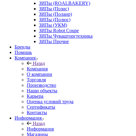
ЗИПы (ROALBAKERY)
ЗИПы (Позис)
ЗИПы (Полаир)
ЗИПы (Полюс)
ЗИПы (УКМ)
ЗИПы Robot Coupe
ЗИПы Чувашторгтехника
ЗИПы Прочие
Бренды
Помощь
Компания
Назад
Компания
О компании
Торговля
Производство
Наши объекты
Карьера
Оценка условий труда
Сертификаты
Контакты
Информация
Назад
Информация
Магазины