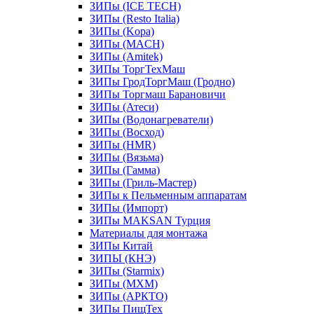
ЗИПы (ICE TECH)
ЗИПы (Resto Italia)
ЗИПы (Kopa)
ЗИПы (MACH)
ЗИПы (Amitek)
ЗИПы ТоргТехМаш
ЗИПы ГродТоргМаш (Гродно)
ЗИПы Торгмаш Барановичи
ЗИПы (Атеси)
ЗИПы (Водонагреватели)
ЗИПы (Восход)
ЗИПы (HMR)
ЗИПы (Вязьма)
ЗИПы (Гамма)
ЗИПы (Гриль-Мастер)
ЗИПы к Пельменным аппаратам
ЗИПы (Импорт)
ЗИПы MAKSAN Турция
Материалы для монтажа
ЗИПы Китай
ЗИПЫ (КНЭ)
ЗИПы (Starmix)
ЗИПы (МХМ)
ЗИПы (АРКТО)
ЗИПы ПищТех