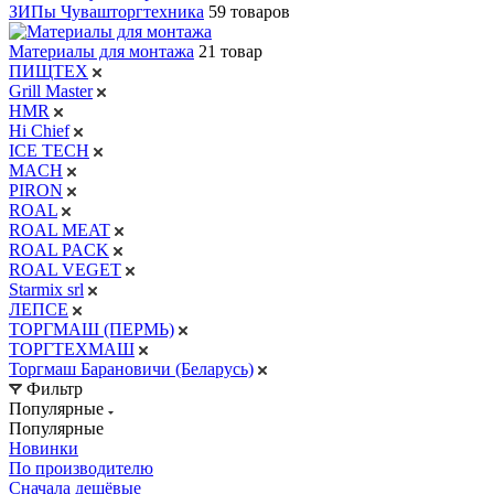
ЗИПы Чувашторгтехника
59 товаров
Материалы для монтажа
21 товар
ПИЩТЕХ
Grill Master
HMR
Hi Chief
ICE TECH
MACH
PIRON
ROAL
ROAL MEAT
ROAL PACK
ROAL VEGET
Starmix srl
ЛЕПСЕ
ТОРГМАШ (ПЕРМЬ)
ТОРГТЕХМАШ
Торгмаш Барановичи (Беларусь)
Фильтр
Популярные
Популярные
Новинки
По производителю
Сначала дешёвые