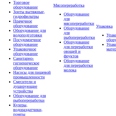
Торговое
Мясопереработка
оборудование
Зонты вытяжные,
Оборудование
гидрофильтры
для
Прачечное
мясопереработки
оборудование
Упаковка
Оборудование
Оборудование для
для
водоподготовки
Упак
рыбопереработки
Посудомоечное
обор
Оборудование
оборудование
Упак
для переработки
Упаковочное
мате
овощей и
оборудование
фруктов
Санитарно-
Оборудование
гигиеническое
для переработки
оборудование
молока
Насосы для пищевой
промышленности
Смесители и
душирующие
устройства
Оборудование для
рыбопереработки
Кулеры,
водораздатчики,
помпы