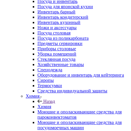
Посуда и инвентарь
Посуда для японской кухни
Инвентарь барный
Инвентарь кондитерский
Инвентарь кухонный
Ножи и аксессуары
Посуда столовая
Посуда из поликарбоната
Предметы сервировки
Приборы столовые
Уборка помещений
Стеклянная посуда
Хозяйственные товары
Спецодежда
Оборудование и инвентарь для кейтеринга
Сиропы
Термосумки
Средства индивидуальной защиты
Химия
Назад
Химия
Моющие и ополаскивающие средства для
пароконвектоматов
Моющие и ополаскивающие средства для
посудомоечных машин