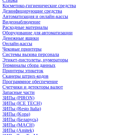
Стирка
Косметико-гигиенические средства
Дезинфицирующие средства
Автоматизация и онлайн-кассы
Видеонаблюдение
Расходные материалы
Оборудование для автоматизации
Денежные ящики
Онлайн-кассы
Чековые принтеры
Системы вызова персонала
Этикет-пистолеты, нумераторы
Терминалы сбора данных
Принтеры этикеток
Сканеры штрих-кодов
Программное обеспечение
Счетчики и детекторы валют
Запасные части
ЗИПы (PIRON)
ЗИПы (ICE TECH)
ЗИПы (Resto Italia)
ЗИПы (Kopa)
ЗИПы (Беларусь)
ЗИПы (MACH)
ЗИПы (Amitek)