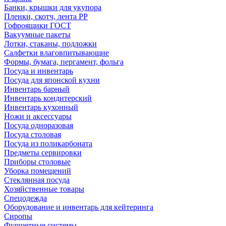
Банки, крышки для укупора
Пленки, скотч, лента РР
Гофроящики ГОСТ
Вакуумные пакеты
Лотки, стаканы, подложки
Салфетки влаговпитывающие
Формы, бумага, пергамент, фольга
Посуда и инвентарь
Посуда для японской кухни
Инвентарь барный
Инвентарь кондитерский
Инвентарь кухонный
Ножи и аксессуары
Посуда одноразовая
Посуда столовая
Посуда из поликарбоната
Предметы сервировки
Приборы столовые
Уборка помещений
Стеклянная посуда
Хозяйственные товары
Спецодежда
Оборудование и инвентарь для кейтеринга
Сиропы
Фуршетные системы