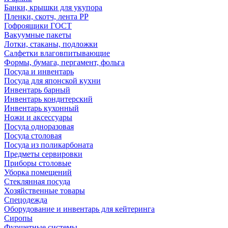
Банки, крышки для укупора
Пленки, скотч, лента РР
Гофроящики ГОСТ
Вакуумные пакеты
Лотки, стаканы, подложки
Салфетки влаговпитывающие
Формы, бумага, пергамент, фольга
Посуда и инвентарь
Посуда для японской кухни
Инвентарь барный
Инвентарь кондитерский
Инвентарь кухонный
Ножи и аксессуары
Посуда одноразовая
Посуда столовая
Посуда из поликарбоната
Предметы сервировки
Приборы столовые
Уборка помещений
Стеклянная посуда
Хозяйственные товары
Спецодежда
Оборудование и инвентарь для кейтеринга
Сиропы
Фуршетные системы