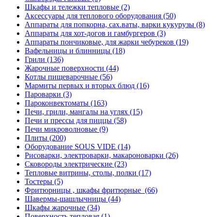
Шкафы и тележки тепловые
(2)
Аксессуары для теплового оборудования
(50)
Аппараты для попкорна, сах.ваты, варки кукурузы
(8)
Аппараты для хот-догов и гамбургеров
(3)
Аппараты пончиковые, для жарки чебуреков
(19)
Вафельницы и блинницы
(18)
Грили
(136)
Жарочные поверхности
(44)
Котлы пищеварочные
(56)
Мармиты первых и вторых блюд
(16)
Пароварки
(3)
Пароконвектоматы
(163)
Печи, грили, мангалы на углях
(15)
Печи и прессы для пиццы
(58)
Печи микроволновые
(9)
Плиты
(200)
Оборудование SOUS VIDE
(14)
Рисоварки, электроварки, макароноварки
(26)
Сковороды электрические
(23)
Тепловые витрины, столы, полки
(17)
Тостеры
(5)
Фритюрницы , шкафы фритюрные
(66)
Шавермы-шашлычницы
(44)
Шкафы жарочные
(34)
Поверхность тепловая
(1)