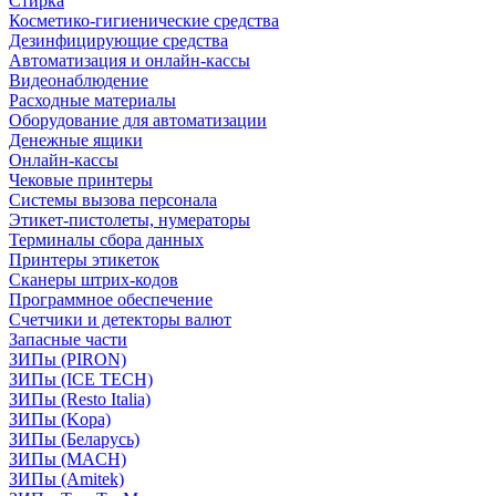
Стирка
Косметико-гигиенические средства
Дезинфицирующие средства
Автоматизация и онлайн-кассы
Видеонаблюдение
Расходные материалы
Оборудование для автоматизации
Денежные ящики
Онлайн-кассы
Чековые принтеры
Системы вызова персонала
Этикет-пистолеты, нумераторы
Терминалы сбора данных
Принтеры этикеток
Сканеры штрих-кодов
Программное обеспечение
Счетчики и детекторы валют
Запасные части
ЗИПы (PIRON)
ЗИПы (ICE TECH)
ЗИПы (Resto Italia)
ЗИПы (Kopa)
ЗИПы (Беларусь)
ЗИПы (MACH)
ЗИПы (Amitek)