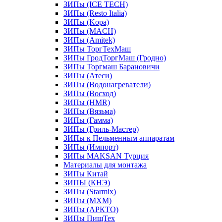
ЗИПы (ICE TECH)
ЗИПы (Resto Italia)
ЗИПы (Kopa)
ЗИПы (MACH)
ЗИПы (Amitek)
ЗИПы ТоргТехМаш
ЗИПы ГродТоргМаш (Гродно)
ЗИПы Торгмаш Барановичи
ЗИПы (Атеси)
ЗИПы (Водонагреватели)
ЗИПы (Восход)
ЗИПы (HMR)
ЗИПы (Вязьма)
ЗИПы (Гамма)
ЗИПы (Гриль-Мастер)
ЗИПы к Пельменным аппаратам
ЗИПы (Импорт)
ЗИПы MAKSAN Турция
Материалы для монтажа
ЗИПы Китай
ЗИПЫ (КНЭ)
ЗИПы (Starmix)
ЗИПы (МХМ)
ЗИПы (АРКТО)
ЗИПы ПищТех