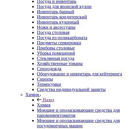
Посуда и инвентарь
Посуда для японской кухни
Инвентарь барный
Инвентарь кондитерский
Инвентарь кухонный
Ножи и аксессуары
Посуда столовая
Посуда из поликарбоната
Предметы сервировки
Приборы столовые
Уборка помещений
Стеклянная посуда
Хозяйственные товары
Спецодежда
Оборудование и инвентарь для кейтеринга
Сиропы
Термосумки
Средства индивидуальной защиты
Химия
Назад
Химия
Моющие и ополаскивающие средства для
пароконвектоматов
Моющие и ополаскивающие средства для
посудомоечных машин