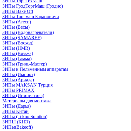
ЗИПы ТоргТехМаш
ЗИПы ГродТоргМаш (Гродно)
ЗИПы Bake Off
ЗИПы Торгмаш Барановичи
ЗИПы (Атеси)
ЗИПы (Весы)
ЗИПы (Водонагреватели)
ЗИПы (SAMAREF)
ЗИПы (Восход)
ЗИПы (HMR)
ЗИПы (Вязьма)
ЗИПы (Гамма)
ЗИПы (Гриль-Мастер)
ЗИПы к Пельменным аппаратам
ЗИПы (Импорт)
ЗИПы (Ариада)
ЗИПы MAKSAN Турция
ЗИПы PRIMAX
ЗИПы (Инициатива)
Материалы для монтажа
ЗИПы (Дарья)
ЗИПы Китай
ЗИПы (Tekno Solution)
ЗИПЫ (КНЭ)
ЗИПы(Bakeoff)