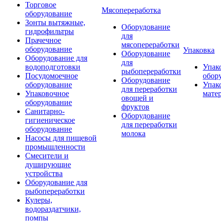
Торговое
Мясопереработка
оборудование
Зонты вытяжные,
Оборудование
гидрофильтры
для
Прачечное
мясопереработки
оборудование
Упаковка
Оборудование
Оборудование для
для
водоподготовки
Упак
рыбопереработки
Посудомоечное
обор
Оборудование
оборудование
Упак
для переработки
Упаковочное
мате
овощей и
оборудование
фруктов
Санитарно-
Оборудование
гигиеническое
для переработки
оборудование
молока
Насосы для пищевой
промышленности
Смесители и
душирующие
устройства
Оборудование для
рыбопереработки
Кулеры,
водораздатчики,
помпы