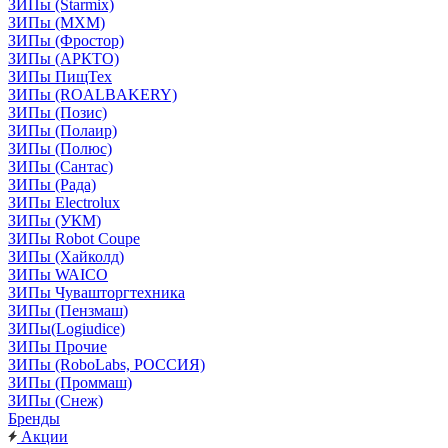
ЗИПы (Starmix)
ЗИПы (МХМ)
ЗИПы (Фростор)
ЗИПы (АРКТО)
ЗИПы ПищТех
ЗИПы (ROALBAKERY)
ЗИПы (Позис)
ЗИПы (Полаир)
ЗИПы (Полюс)
ЗИПы (Сантас)
ЗИПы (Рада)
ЗИПы Electrolux
ЗИПы (УКМ)
ЗИПы Robot Coupe
ЗИПы (Хайколд)
ЗИПы WAICO
ЗИПы Чувашторгтехника
ЗИПы (Пензмаш)
ЗИПы(Logiudice)
ЗИПы Прочие
ЗИПы (RoboLabs, РОССИЯ)
ЗИПы (Проммаш)
ЗИПы (Снеж)
Бренды
Акции