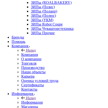
ЗИПы (ROALBAKERY)
ЗИПы (Позис)
ЗИПы (Полаир)
ЗИПы (Полюс)
ЗИПы (УКМ)
ЗИПы Robot Coupe
ЗИПы Чувашторгтехника
ЗИПы Прочие
Бренды
Помощь
Компания
Назад
Компания
О компании
Торговля
Производство
Наши объекты
Карьера
Оценка условий труда
Сертификаты
Контакты
Информация
Назад
Информация
Магазины