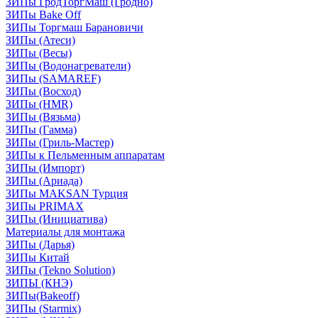
ЗИПы ГродТоргМаш (Гродно)
ЗИПы Bake Off
ЗИПы Торгмаш Барановичи
ЗИПы (Атеси)
ЗИПы (Весы)
ЗИПы (Водонагреватели)
ЗИПы (SAMAREF)
ЗИПы (Восход)
ЗИПы (HMR)
ЗИПы (Вязьма)
ЗИПы (Гамма)
ЗИПы (Гриль-Мастер)
ЗИПы к Пельменным аппаратам
ЗИПы (Импорт)
ЗИПы (Ариада)
ЗИПы MAKSAN Турция
ЗИПы PRIMAX
ЗИПы (Инициатива)
Материалы для монтажа
ЗИПы (Дарья)
ЗИПы Китай
ЗИПы (Tekno Solution)
ЗИПЫ (КНЭ)
ЗИПы(Bakeoff)
ЗИПы (Starmix)