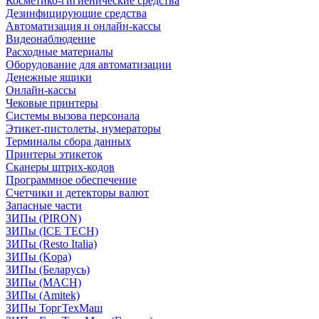
Косметико-гигиенические средства
Дезинфицирующие средства
Автоматизация и онлайн-кассы
Видеонаблюдение
Расходные материалы
Оборудование для автоматизации
Денежные ящики
Онлайн-кассы
Чековые принтеры
Системы вызова персонала
Этикет-пистолеты, нумераторы
Терминалы сбора данных
Принтеры этикеток
Сканеры штрих-кодов
Программное обеспечение
Счетчики и детекторы валют
Запасные части
ЗИПы (PIRON)
ЗИПы (ICE TECH)
ЗИПы (Resto Italia)
ЗИПы (Kopa)
ЗИПы (Беларусь)
ЗИПы (MACH)
ЗИПы (Amitek)
ЗИПы ТоргТехМаш