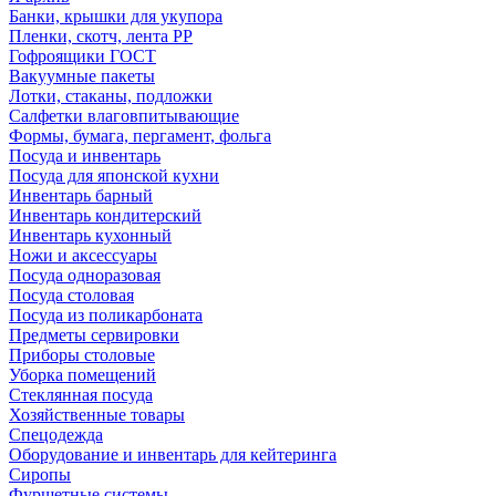
Банки, крышки для укупора
Пленки, скотч, лента РР
Гофроящики ГОСТ
Вакуумные пакеты
Лотки, стаканы, подложки
Салфетки влаговпитывающие
Формы, бумага, пергамент, фольга
Посуда и инвентарь
Посуда для японской кухни
Инвентарь барный
Инвентарь кондитерский
Инвентарь кухонный
Ножи и аксессуары
Посуда одноразовая
Посуда столовая
Посуда из поликарбоната
Предметы сервировки
Приборы столовые
Уборка помещений
Стеклянная посуда
Хозяйственные товары
Спецодежда
Оборудование и инвентарь для кейтеринга
Сиропы
Фуршетные системы