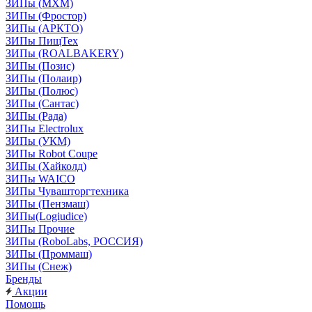
ЗИПы (МХМ)
ЗИПы (Фростор)
ЗИПы (АРКТО)
ЗИПы ПищТех
ЗИПы (ROALBAKERY)
ЗИПы (Позис)
ЗИПы (Полаир)
ЗИПы (Полюс)
ЗИПы (Сантас)
ЗИПы (Рада)
ЗИПы Electrolux
ЗИПы (УКМ)
ЗИПы Robot Coupe
ЗИПы (Хайколд)
ЗИПы WAICO
ЗИПы Чувашторгтехника
ЗИПы (Пензмаш)
ЗИПы(Logiudice)
ЗИПы Прочие
ЗИПы (RoboLabs, РОССИЯ)
ЗИПы (Проммаш)
ЗИПы (Снеж)
Бренды
Акции
Помощь