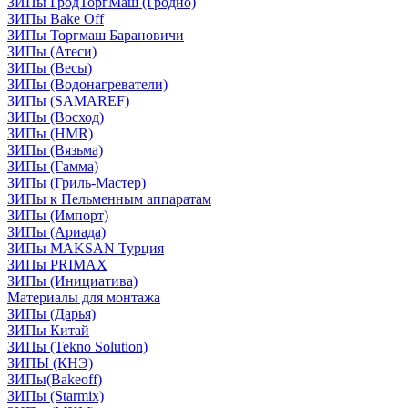
ЗИПы ГродТоргМаш (Гродно)
ЗИПы Bake Off
ЗИПы Торгмаш Барановичи
ЗИПы (Атеси)
ЗИПы (Весы)
ЗИПы (Водонагреватели)
ЗИПы (SAMAREF)
ЗИПы (Восход)
ЗИПы (HMR)
ЗИПы (Вязьма)
ЗИПы (Гамма)
ЗИПы (Гриль-Мастер)
ЗИПы к Пельменным аппаратам
ЗИПы (Импорт)
ЗИПы (Ариада)
ЗИПы MAKSAN Турция
ЗИПы PRIMAX
ЗИПы (Инициатива)
Материалы для монтажа
ЗИПы (Дарья)
ЗИПы Китай
ЗИПы (Tekno Solution)
ЗИПЫ (КНЭ)
ЗИПы(Bakeoff)
ЗИПы (Starmix)