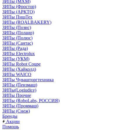
ЗИПы (МХМ)
ЗИПы (Фростор)
ЗИПы (АРКТО)
ЗИПы ПищТех
ЗИПы (ROALBAKERY)
ЗИПы (Позис)
ЗИПы (Полаир)
ЗИПы (Полюс)
ЗИПы (Сантас)
ЗИПы (Рада)
ЗИПы Electrolux
ЗИПы (УКМ)
ЗИПы Robot Coupe
ЗИПы (Хайколд)
ЗИПы WAICO
ЗИПы Чувашторгтехника
ЗИПы (Пензмаш)
ЗИПы(Logiudice)
ЗИПы Прочие
ЗИПы (RoboLabs, РОССИЯ)
ЗИПы (Проммаш)
ЗИПы (Снеж)
Бренды
Акции
Помощь