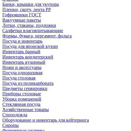
Банки, крышки для укупора
Пленки, скотч, лента РР
Гофроящики ГОСТ
Вакуумные пакеты
Лотки, стаканы, подложки
Салфетки влаговпитывающие
Формы, бумага, пергамент, фольга
Посуда и инвентарь
Посуда для японской кухни
Инвентарь барный
Инвентарь кондитерский
Инвентарь кухонный
Ножи и аксессуары
Посуда одноразовая
Посуда столовая
Посуда из поликарбоната
Предметы сервировки
Приборы столовые
Уборка помещений
Стеклянная посуда
Хозяйственные товары
Спецодежда
Оборудование и инвентарь для кейтеринга
Сиропы
Фуршетные системы