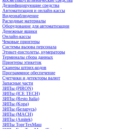
Косметико-гигиенические средства
Дезинфицирующие средства
Автоматизация и онлайн-кассы
Видеонаблюдение
Расходные материалы
Оборудование для автоматизации
Денежные ящики
Онлайн-кассы
Чековые принтеры
Системы вызова персонала
Этикет-пистолеты, нумераторы
Терминалы сбора данных
Принтеры этикеток
Сканеры штрих-кодов
Программное обеспечение
Счетчики и детекторы валют
Запасные части
ЗИПы (PIRON)
ЗИПы (ICE TECH)
ЗИПы (Resto Italia)
ЗИПы (Kopa)
ЗИПы (Беларусь)
ЗИПы (MACH)
ЗИПы (Amitek)
ЗИПы ТоргТехМаш