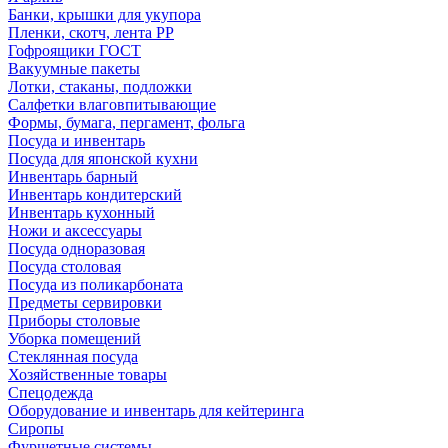
Банки, крышки для укупора
Пленки, скотч, лента РР
Гофроящики ГОСТ
Вакуумные пакеты
Лотки, стаканы, подложки
Салфетки влаговпитывающие
Формы, бумага, пергамент, фольга
Посуда и инвентарь
Посуда для японской кухни
Инвентарь барный
Инвентарь кондитерский
Инвентарь кухонный
Ножи и аксессуары
Посуда одноразовая
Посуда столовая
Посуда из поликарбоната
Предметы сервировки
Приборы столовые
Уборка помещений
Стеклянная посуда
Хозяйственные товары
Спецодежда
Оборудование и инвентарь для кейтеринга
Сиропы
Фуршетные системы