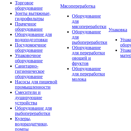
Торговое
Мясопереработка
оборудование
Зонты вытяжные,
Оборудование
гидрофильтры
для
Прачечное
мясопереработки
оборудование
Упаковка
Оборудование
Оборудование для
для
водоподготовки
Упак
рыбопереработки
Посудомоечное
обор
Оборудование
оборудование
Упак
для переработки
Упаковочное
мате
овощей и
оборудование
фруктов
Санитарно-
Оборудование
гигиеническое
для переработки
оборудование
молока
Насосы для пищевой
промышленности
Смесители и
душирующие
устройства
Оборудование для
рыбопереработки
Кулеры,
водораздатчики,
помпы