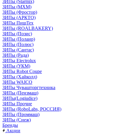
ЗИПы (Starmix)
ЗИПы (МХМ)
ЗИПы (Фростор)
ЗИПы (АРКТО)
ЗИПы ПищТех
ЗИПы (ROALBAKERY)
ЗИПы (Позис)
ЗИПы (Полаир)
ЗИПы (Полюс)
ЗИПы (Сантас)
ЗИПы (Рада)
ЗИПы Electrolux
ЗИПы (УКМ)
ЗИПы Robot Coupe
ЗИПы (Хайколд)
ЗИПы WAICO
ЗИПы Чувашторгтехника
ЗИПы (Пензмаш)
ЗИПы(Logiudice)
ЗИПы Прочие
ЗИПы (RoboLabs, РОССИЯ)
ЗИПы (Проммаш)
ЗИПы (Снеж)
Бренды
Акции