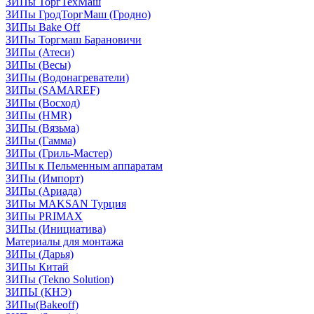
ЗИПы ТоргТехМаш
ЗИПы ГродТоргМаш (Гродно)
ЗИПы Bake Off
ЗИПы Торгмаш Барановичи
ЗИПы (Атеси)
ЗИПы (Весы)
ЗИПы (Водонагреватели)
ЗИПы (SAMAREF)
ЗИПы (Восход)
ЗИПы (HMR)
ЗИПы (Вязьма)
ЗИПы (Гамма)
ЗИПы (Гриль-Мастер)
ЗИПы к Пельменным аппаратам
ЗИПы (Импорт)
ЗИПы (Ариада)
ЗИПы MAKSAN Турция
ЗИПы PRIMAX
ЗИПы (Инициатива)
Материалы для монтажа
ЗИПы (Дарья)
ЗИПы Китай
ЗИПы (Tekno Solution)
ЗИПЫ (КНЭ)
ЗИПы(Bakeoff)