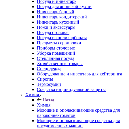
Посуда и инвентарь
Посуда для японской кухни
Инвентарь барный
Инвентарь кондитерский
Инвентарь кухонный
Ножи и аксессуары
Посуда столовая
Посуда из поликарбоната
Предметы сервировки
Приборы столовые
Уборка помещений
Стеклянная посуда
Хозяйственные товары
Спецодежда
Оборудование и инвентарь для кейтеринга
Сиропы
Термосумки
Средства индивидуальной защиты
Химия
Назад
Химия
Моющие и ополаскивающие средства для
пароконвектоматов
Моющие и ополаскивающие средства для
посудомоечных машин