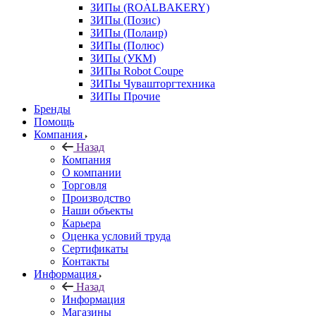
ЗИПы (ROALBAKERY)
ЗИПы (Позис)
ЗИПы (Полаир)
ЗИПы (Полюс)
ЗИПы (УКМ)
ЗИПы Robot Coupe
ЗИПы Чувашторгтехника
ЗИПы Прочие
Бренды
Помощь
Компания
Назад
Компания
О компании
Торговля
Производство
Наши объекты
Карьера
Оценка условий труда
Сертификаты
Контакты
Информация
Назад
Информация
Магазины