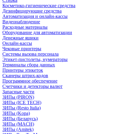
Стирка
Косметико-гигиенические средства
Дезинфицирующие средства
Автоматизация и онлайн-кассы
Видеонаблюдение
Расходные материалы
Оборудование для автоматизации
Денежные ящики
Онлайн-кассы
Чековые принтеры
Системы вызова персонала
Этикет-пистолеты, нумераторы
Терминалы сбора данных
Принтеры этикеток
Сканеры штрих-кодов
Программное обеспечение
Счетчики и детекторы валют
Запасные части
ЗИПы (PIRON)
ЗИПы (ICE TECH)
ЗИПы (Resto Italia)
ЗИПы (Kopa)
ЗИПы (Беларусь)
ЗИПы (MACH)
ЗИПы (Amitek)