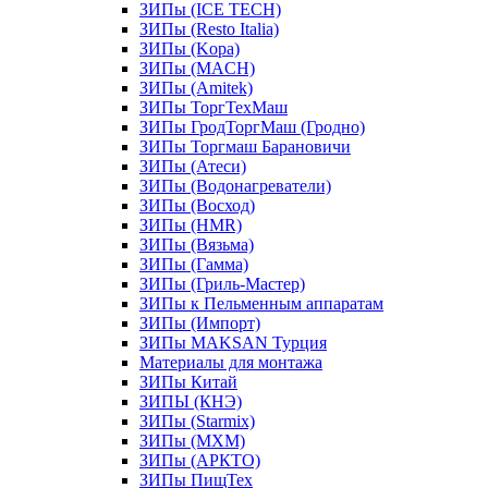
ЗИПы (ICE TECH)
ЗИПы (Resto Italia)
ЗИПы (Kopa)
ЗИПы (MACH)
ЗИПы (Amitek)
ЗИПы ТоргТехМаш
ЗИПы ГродТоргМаш (Гродно)
ЗИПы Торгмаш Барановичи
ЗИПы (Атеси)
ЗИПы (Водонагреватели)
ЗИПы (Восход)
ЗИПы (HMR)
ЗИПы (Вязьма)
ЗИПы (Гамма)
ЗИПы (Гриль-Мастер)
ЗИПы к Пельменным аппаратам
ЗИПы (Импорт)
ЗИПы MAKSAN Турция
Материалы для монтажа
ЗИПы Китай
ЗИПЫ (КНЭ)
ЗИПы (Starmix)
ЗИПы (МХМ)
ЗИПы (АРКТО)
ЗИПы ПищТех