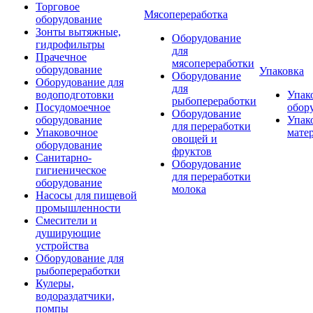
Торговое
Мясопереработка
оборудование
Зонты вытяжные,
Оборудование
гидрофильтры
для
Прачечное
мясопереработки
оборудование
Упаковка
Оборудование
Оборудование для
для
водоподготовки
Упак
рыбопереработки
Посудомоечное
обор
Оборудование
оборудование
Упак
для переработки
Упаковочное
мате
овощей и
оборудование
фруктов
Санитарно-
Оборудование
гигиеническое
для переработки
оборудование
молока
Насосы для пищевой
промышленности
Смесители и
душирующие
устройства
Оборудование для
рыбопереработки
Кулеры,
водораздатчики,
помпы