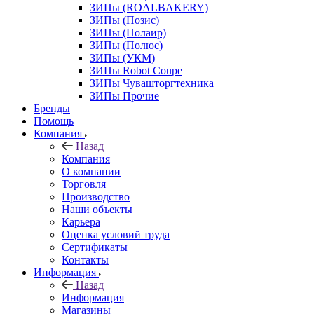
ЗИПы (ROALBAKERY)
ЗИПы (Позис)
ЗИПы (Полаир)
ЗИПы (Полюс)
ЗИПы (УКМ)
ЗИПы Robot Coupe
ЗИПы Чувашторгтехника
ЗИПы Прочие
Бренды
Помощь
Компания
Назад
Компания
О компании
Торговля
Производство
Наши объекты
Карьера
Оценка условий труда
Сертификаты
Контакты
Информация
Назад
Информация
Магазины