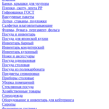
Банки, крышки для укупора
Пленки, скотч, лента РР
Гофроящики ГОСТ
Вакуумные пакеты
Лотки, стаканы, подложки
Салфетки влаговпитывающие
Формы, бумага, пергамент, фольга
Посуда и инвентарь
Посуда для японской кухни
Инвентарь барный
Инвентарь кондитерский
Инвентарь кухонный
Ножи и аксессуары
Посуда одноразовая
Посуда столовая
Посуда из поликарбоната
Предметы сервировки
Приборы столовые
Уборка помещений
Стеклянная посуда
Хозяйственные товары
Спецодежда
Оборудование и инвентарь для кейтеринга
Сиропы
Фуршетные системы