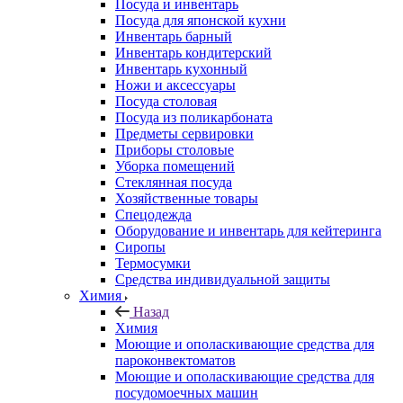
Посуда и инвентарь
Посуда для японской кухни
Инвентарь барный
Инвентарь кондитерский
Инвентарь кухонный
Ножи и аксессуары
Посуда столовая
Посуда из поликарбоната
Предметы сервировки
Приборы столовые
Уборка помещений
Стеклянная посуда
Хозяйственные товары
Спецодежда
Оборудование и инвентарь для кейтеринга
Сиропы
Термосумки
Средства индивидуальной защиты
Химия
Назад
Химия
Моющие и ополаскивающие средства для
пароконвектоматов
Моющие и ополаскивающие средства для
посудомоечных машин