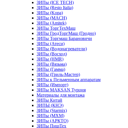
ЗИПы (ICE TECH)
ЗИПы (Resto Italia)
ЗИПы (Kopa)
ЗИПы (MACH)
ЗИПы (Amitek)
ЗИПы ТоргТехМаш
ЗИПы ГродТоргМаш (Гродно)
ЗИПы Торгмаш Барановичи
ЗИПы (Атеси)
ЗИПы (Водонагреватели)
ЗИПы (Восход)
ЗИПы (HMR)
ЗИПы (Вязьма)
ЗИПы (Гамма)
ЗИПы (Гриль-Мастер)
ЗИПы к Пельменным аппаратам
ЗИПы (Импорт)
ЗИПы MAKSAN Турция
Материалы для монтажа
ЗИПы Китай
ЗИПЫ (КНЭ)
ЗИПы (Starmix)
ЗИПы (МХМ)
ЗИПы (АРКТО)
ЗИПы ПищТех