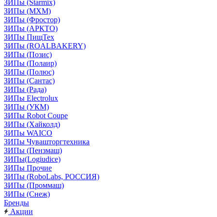
ЗИПы (Starmix)
ЗИПы (МХМ)
ЗИПы (Фростор)
ЗИПы (АРКТО)
ЗИПы ПищТех
ЗИПы (ROALBAKERY)
ЗИПы (Позис)
ЗИПы (Полаир)
ЗИПы (Полюс)
ЗИПы (Сантас)
ЗИПы (Рада)
ЗИПы Electrolux
ЗИПы (УКМ)
ЗИПы Robot Coupe
ЗИПы (Хайколд)
ЗИПы WAICO
ЗИПы Чувашторгтехника
ЗИПы (Пензмаш)
ЗИПы(Logiudice)
ЗИПы Прочие
ЗИПы (RoboLabs, РОССИЯ)
ЗИПы (Проммаш)
ЗИПы (Снеж)
Бренды
Акции