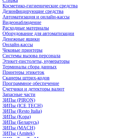
Стирка
Косметико-гигиенические средства
Дезинфицирующие средства
Автоматизация и онлайн-кассы
Видеонаблюдение
Расходные материалы
Оборудование для автоматизации
Денежные ящики
Онлайн-кассы
Чековые принтеры
Системы вызова персонала
Этикет-пистолеты, нумераторы
Терминалы сбора данных
Принтеры этикеток
Сканеры штрих-кодов
Программное обеспечение
Счетчики и детекторы валют
Запасные части
ЗИПы (PIRON)
ЗИПы (ICE TECH)
ЗИПы (Resto Italia)
ЗИПы (Kopa)
ЗИПы (Беларусь)
ЗИПы (MACH)
ЗИПы (Amitek)