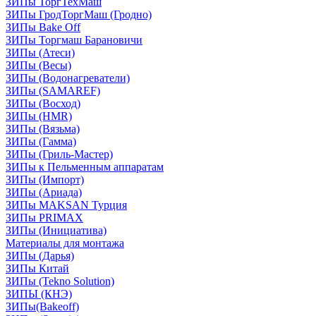
ЗИПы ТоргТехМаш
ЗИПы ГродТоргМаш (Гродно)
ЗИПы Bake Off
ЗИПы Торгмаш Барановичи
ЗИПы (Атеси)
ЗИПы (Весы)
ЗИПы (Водонагреватели)
ЗИПы (SAMAREF)
ЗИПы (Восход)
ЗИПы (HMR)
ЗИПы (Вязьма)
ЗИПы (Гамма)
ЗИПы (Гриль-Мастер)
ЗИПы к Пельменным аппаратам
ЗИПы (Импорт)
ЗИПы (Ариада)
ЗИПы MAKSAN Турция
ЗИПы PRIMAX
ЗИПы (Инициатива)
Материалы для монтажа
ЗИПы (Дарья)
ЗИПы Китай
ЗИПы (Tekno Solution)
ЗИПЫ (КНЭ)
ЗИПы(Bakeoff)