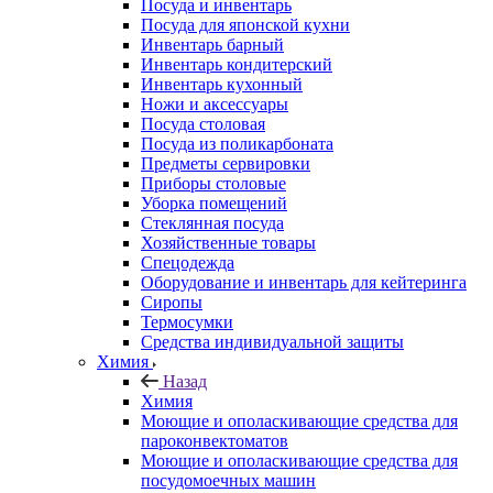
Посуда и инвентарь
Посуда для японской кухни
Инвентарь барный
Инвентарь кондитерский
Инвентарь кухонный
Ножи и аксессуары
Посуда столовая
Посуда из поликарбоната
Предметы сервировки
Приборы столовые
Уборка помещений
Стеклянная посуда
Хозяйственные товары
Спецодежда
Оборудование и инвентарь для кейтеринга
Сиропы
Термосумки
Средства индивидуальной защиты
Химия
Назад
Химия
Моющие и ополаскивающие средства для
пароконвектоматов
Моющие и ополаскивающие средства для
посудомоечных машин