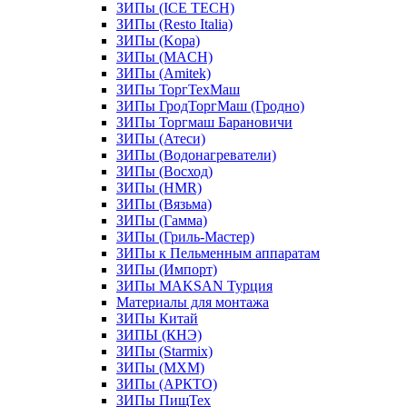
ЗИПы (ICE TECH)
ЗИПы (Resto Italia)
ЗИПы (Kopa)
ЗИПы (MACH)
ЗИПы (Amitek)
ЗИПы ТоргТехМаш
ЗИПы ГродТоргМаш (Гродно)
ЗИПы Торгмаш Барановичи
ЗИПы (Атеси)
ЗИПы (Водонагреватели)
ЗИПы (Восход)
ЗИПы (HMR)
ЗИПы (Вязьма)
ЗИПы (Гамма)
ЗИПы (Гриль-Мастер)
ЗИПы к Пельменным аппаратам
ЗИПы (Импорт)
ЗИПы MAKSAN Турция
Материалы для монтажа
ЗИПы Китай
ЗИПЫ (КНЭ)
ЗИПы (Starmix)
ЗИПы (МХМ)
ЗИПы (АРКТО)
ЗИПы ПищТех