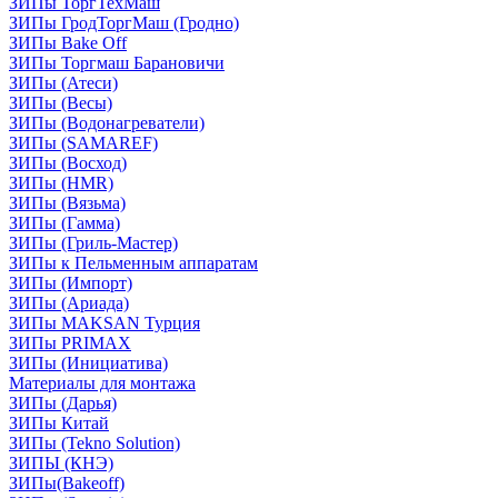
ЗИПы ТоргТехМаш
ЗИПы ГродТоргМаш (Гродно)
ЗИПы Bake Off
ЗИПы Торгмаш Барановичи
ЗИПы (Атеси)
ЗИПы (Весы)
ЗИПы (Водонагреватели)
ЗИПы (SAMAREF)
ЗИПы (Восход)
ЗИПы (HMR)
ЗИПы (Вязьма)
ЗИПы (Гамма)
ЗИПы (Гриль-Мастер)
ЗИПы к Пельменным аппаратам
ЗИПы (Импорт)
ЗИПы (Ариада)
ЗИПы MAKSAN Турция
ЗИПы PRIMAX
ЗИПы (Инициатива)
Материалы для монтажа
ЗИПы (Дарья)
ЗИПы Китай
ЗИПы (Tekno Solution)
ЗИПЫ (КНЭ)
ЗИПы(Bakeoff)