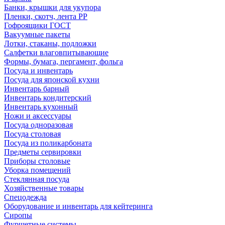
Банки, крышки для укупора
Пленки, скотч, лента РР
Гофроящики ГОСТ
Вакуумные пакеты
Лотки, стаканы, подложки
Салфетки влаговпитывающие
Формы, бумага, пергамент, фольга
Посуда и инвентарь
Посуда для японской кухни
Инвентарь барный
Инвентарь кондитерский
Инвентарь кухонный
Ножи и аксессуары
Посуда одноразовая
Посуда столовая
Посуда из поликарбоната
Предметы сервировки
Приборы столовые
Уборка помещений
Стеклянная посуда
Хозяйственные товары
Спецодежда
Оборудование и инвентарь для кейтеринга
Сиропы
Фуршетные системы