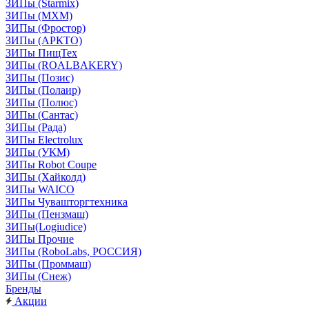
ЗИПы (Starmix)
ЗИПы (МХМ)
ЗИПы (Фростор)
ЗИПы (АРКТО)
ЗИПы ПищТех
ЗИПы (ROALBAKERY)
ЗИПы (Позис)
ЗИПы (Полаир)
ЗИПы (Полюс)
ЗИПы (Сантас)
ЗИПы (Рада)
ЗИПы Electrolux
ЗИПы (УКМ)
ЗИПы Robot Coupe
ЗИПы (Хайколд)
ЗИПы WAICO
ЗИПы Чувашторгтехника
ЗИПы (Пензмаш)
ЗИПы(Logiudice)
ЗИПы Прочие
ЗИПы (RoboLabs, РОССИЯ)
ЗИПы (Проммаш)
ЗИПы (Снеж)
Бренды
Акции