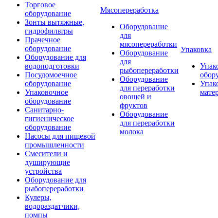
Торговое
Мясопереработка
оборудование
Зонты вытяжные,
Оборудование
гидрофильтры
для
Прачечное
мясопереработки
оборудование
Упаковка
Оборудование
Оборудование для
для
водоподготовки
Упак
рыбопереработки
Посудомоечное
обор
Оборудование
оборудование
Упак
для переработки
Упаковочное
мате
овощей и
оборудование
фруктов
Санитарно-
Оборудование
гигиеническое
для переработки
оборудование
молока
Насосы для пищевой
промышленности
Смесители и
душирующие
устройства
Оборудование для
рыбопереработки
Кулеры,
водораздатчики,
помпы