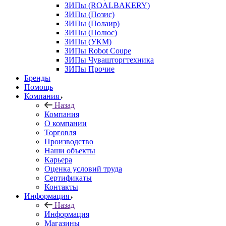
ЗИПы (ROALBAKERY)
ЗИПы (Позис)
ЗИПы (Полаир)
ЗИПы (Полюс)
ЗИПы (УКМ)
ЗИПы Robot Coupe
ЗИПы Чувашторгтехника
ЗИПы Прочие
Бренды
Помощь
Компания
Назад
Компания
О компании
Торговля
Производство
Наши объекты
Карьера
Оценка условий труда
Сертификаты
Контакты
Информация
Назад
Информация
Магазины