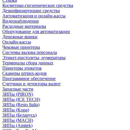
Стирка
Косметико-гигиенические средства
Дезинфицирующие средства
Автоматизация и онлайн-кассы
Видеонаблюдение
Расходные материалы
Оборудование для автоматизации
Денежные ящики
Онлайн-кассы
Чековые принтеры
Системы вызова персонала
Этикет-пистолеты, нумераторы
Терминалы сбора данных
Принтеры этикеток
Сканеры штрих-кодов
Программное обеспечение
Счетчики и детекторы валют
Запасные части
ЗИПы (PIRON)
ЗИПы (ICE TECH)
ЗИПы (Resto Italia)
ЗИПы (Kopa)
ЗИПы (Беларусь)
ЗИПы (MACH)
ЗИПы (Amitek)