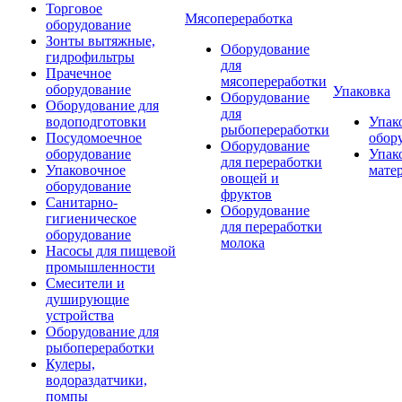
Торговое
Мясопереработка
оборудование
Зонты вытяжные,
Оборудование
гидрофильтры
для
Прачечное
мясопереработки
оборудование
Упаковка
Оборудование
Оборудование для
для
водоподготовки
Упак
рыбопереработки
Посудомоечное
обор
Оборудование
оборудование
Упак
для переработки
Упаковочное
мате
овощей и
оборудование
фруктов
Санитарно-
Оборудование
гигиеническое
для переработки
оборудование
молока
Насосы для пищевой
промышленности
Смесители и
душирующие
устройства
Оборудование для
рыбопереработки
Кулеры,
водораздатчики,
помпы