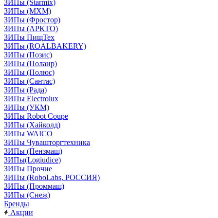
ЗИПы (Starmix)
ЗИПы (МХМ)
ЗИПы (Фростор)
ЗИПы (АРКТО)
ЗИПы ПищТех
ЗИПы (ROALBAKERY)
ЗИПы (Позис)
ЗИПы (Полаир)
ЗИПы (Полюс)
ЗИПы (Сантас)
ЗИПы (Рада)
ЗИПы Electrolux
ЗИПы (УКМ)
ЗИПы Robot Coupe
ЗИПы (Хайколд)
ЗИПы WAICO
ЗИПы Чувашторгтехника
ЗИПы (Пензмаш)
ЗИПы(Logiudice)
ЗИПы Прочие
ЗИПы (RoboLabs, РОССИЯ)
ЗИПы (Проммаш)
ЗИПы (Снеж)
Бренды
Акции