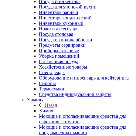
Посуда и инвентарь
Посуда для японской кухни
Инвентарь барный
Инвентарь кондитерский
Инвентарь кухонный
Ножи и аксессуары
Посуда столовая
Посуда из поликарбоната
Предметы сервировки
Приборы столовые
Уборка помещений
Стеклянная посуда
Хозяйственные товары
Спецодежда
Оборудование и инвентарь для кейтеринга
Сиропы
Термосумки
Средства индивидуальной защиты
Химия
Назад
Химия
Моющие и ополаскивающие средства для
пароконвектоматов
Моющие и ополаскивающие средства для
посудомоечных машин