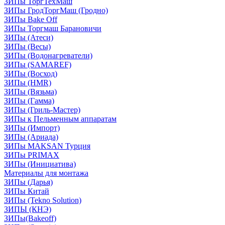
ЗИПы ТоргТехМаш
ЗИПы ГродТоргМаш (Гродно)
ЗИПы Bake Off
ЗИПы Торгмаш Барановичи
ЗИПы (Атеси)
ЗИПы (Весы)
ЗИПы (Водонагреватели)
ЗИПы (SAMAREF)
ЗИПы (Восход)
ЗИПы (HMR)
ЗИПы (Вязьма)
ЗИПы (Гамма)
ЗИПы (Гриль-Мастер)
ЗИПы к Пельменным аппаратам
ЗИПы (Импорт)
ЗИПы (Ариада)
ЗИПы MAKSAN Турция
ЗИПы PRIMAX
ЗИПы (Инициатива)
Материалы для монтажа
ЗИПы (Дарья)
ЗИПы Китай
ЗИПы (Tekno Solution)
ЗИПЫ (КНЭ)
ЗИПы(Bakeoff)