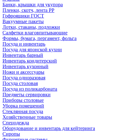
Банки, крышки для укупора
Пленки, скотч, лента РР
Гофроящики ГОСТ
Вакуумные пакеты
Лотки, стаканы, подложки
Салфетки влаговпитывающие
Формы, бумага, пергамент, фольга
Посуда и инвентарь
Посуда для японской кухни
Инвентарь барный
Инвентарь кондитерский
Инвентарь кухонный
Ножи и аксессуары
Посуда одноразовая
Посуда столовая
Посуда из поликарбоната
Предметы сервировки
Приборы столовые
Уборка помещений
Стеклянная посуда
Хозяйственные товары
Спецодежда
Оборудование и инвентарь для кейтеринга
Сиропы
Фуршетные системы