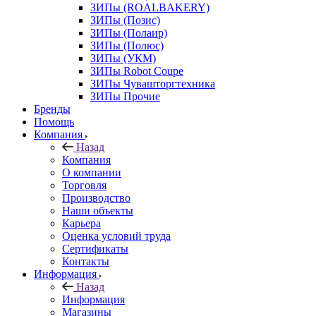
ЗИПы (ROALBAKERY)
ЗИПы (Позис)
ЗИПы (Полаир)
ЗИПы (Полюс)
ЗИПы (УКМ)
ЗИПы Robot Coupe
ЗИПы Чувашторгтехника
ЗИПы Прочие
Бренды
Помощь
Компания
Назад
Компания
О компании
Торговля
Производство
Наши объекты
Карьера
Оценка условий труда
Сертификаты
Контакты
Информация
Назад
Информация
Магазины