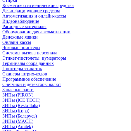
Стирка
Косметико-гигиенические средства
Дезинфицирующие средства
Автоматизация и онлайн-кассы
Видеонаблюдение
Расходные материалы
Оборудование для автоматизации
Денежные ящики
Онлайн-кассы
Чековые принтеры
Системы вызова персонала
Этикет-пистолеты, нумераторы
Терминалы сбора данных
Принтеры этикеток
Сканеры штрих-кодов
Программное обеспечение
Счетчики и детекторы валют
Запасные части
ЗИПы (PIRON)
ЗИПы (ICE TECH)
ЗИПы (Resto Italia)
ЗИПы (Kopa)
ЗИПы (Беларусь)
ЗИПы (MACH)
ЗИПы (Amitek)