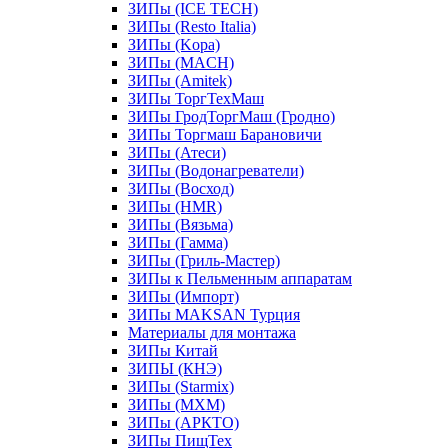
ЗИПы (ICE TECH)
ЗИПы (Resto Italia)
ЗИПы (Kopa)
ЗИПы (MACH)
ЗИПы (Amitek)
ЗИПы ТоргТехМаш
ЗИПы ГродТоргМаш (Гродно)
ЗИПы Торгмаш Барановичи
ЗИПы (Атеси)
ЗИПы (Водонагреватели)
ЗИПы (Восход)
ЗИПы (HMR)
ЗИПы (Вязьма)
ЗИПы (Гамма)
ЗИПы (Гриль-Мастер)
ЗИПы к Пельменным аппаратам
ЗИПы (Импорт)
ЗИПы MAKSAN Турция
Материалы для монтажа
ЗИПы Китай
ЗИПЫ (КНЭ)
ЗИПы (Starmix)
ЗИПы (МХМ)
ЗИПы (АРКТО)
ЗИПы ПищТех