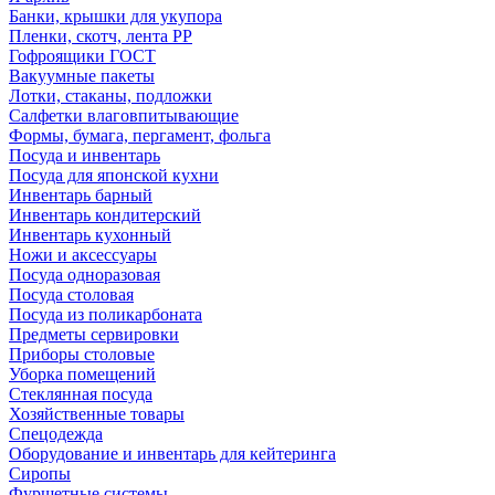
Банки, крышки для укупора
Пленки, скотч, лента РР
Гофроящики ГОСТ
Вакуумные пакеты
Лотки, стаканы, подложки
Салфетки влаговпитывающие
Формы, бумага, пергамент, фольга
Посуда и инвентарь
Посуда для японской кухни
Инвентарь барный
Инвентарь кондитерский
Инвентарь кухонный
Ножи и аксессуары
Посуда одноразовая
Посуда столовая
Посуда из поликарбоната
Предметы сервировки
Приборы столовые
Уборка помещений
Стеклянная посуда
Хозяйственные товары
Спецодежда
Оборудование и инвентарь для кейтеринга
Сиропы
Фуршетные системы