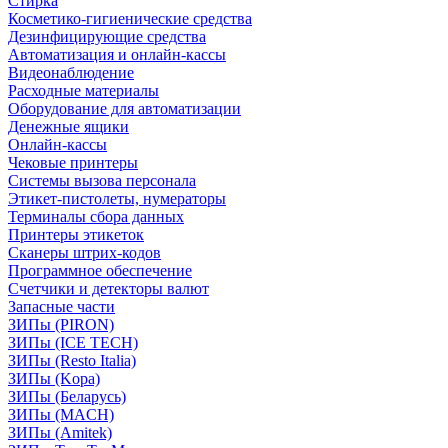
Стирка
Косметико-гигиенические средства
Дезинфицирующие средства
Автоматизация и онлайн-кассы
Видеонаблюдение
Расходные материалы
Оборудование для автоматизации
Денежные ящики
Онлайн-кассы
Чековые принтеры
Системы вызова персонала
Этикет-пистолеты, нумераторы
Терминалы сбора данных
Принтеры этикеток
Сканеры штрих-кодов
Программное обеспечение
Счетчики и детекторы валют
Запасные части
ЗИПы (PIRON)
ЗИПы (ICE TECH)
ЗИПы (Resto Italia)
ЗИПы (Kopa)
ЗИПы (Беларусь)
ЗИПы (MACH)
ЗИПы (Amitek)