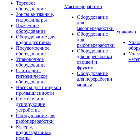
Торговое
Мясопереработка
оборудование
Зонты вытяжные,
Оборудование
гидрофильтры
для
Прачечное
мясопереработки
оборудование
Упаковка
Оборудование
Оборудование для
для
водоподготовки
Упак
рыбопереработки
Посудомоечное
обор
Оборудование
оборудование
Упак
для переработки
Упаковочное
мате
овощей и
оборудование
фруктов
Санитарно-
Оборудование
гигиеническое
для переработки
оборудование
молока
Насосы для пищевой
промышленности
Смесители и
душирующие
устройства
Оборудование для
рыбопереработки
Кулеры,
водораздатчики,
помпы