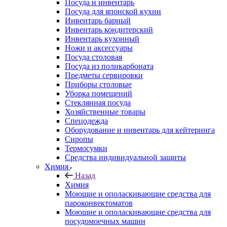
Посуда и инвентарь
Посуда для японской кухни
Инвентарь барный
Инвентарь кондитерский
Инвентарь кухонный
Ножи и аксессуары
Посуда столовая
Посуда из поликарбоната
Предметы сервировки
Приборы столовые
Уборка помещений
Стеклянная посуда
Хозяйственные товары
Спецодежда
Оборудование и инвентарь для кейтеринга
Сиропы
Термосумки
Средства индивидуальной защиты
Химия
Назад
Химия
Моющие и ополаскивающие средства для
пароконвектоматов
Моющие и ополаскивающие средства для
посудомоечных машин