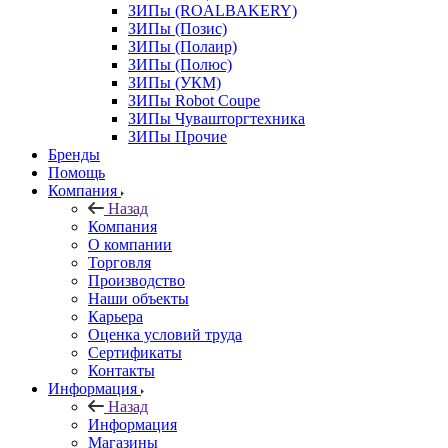
ЗИПы (ROALBAKERY)
ЗИПы (Позис)
ЗИПы (Полаир)
ЗИПы (Полюс)
ЗИПы (УКМ)
ЗИПы Robot Coupe
ЗИПы Чувашторгтехника
ЗИПы Прочие
Бренды
Помощь
Компания
Назад
Компания
О компании
Торговля
Производство
Наши объекты
Карьера
Оценка условий труда
Сертификаты
Контакты
Информация
Назад
Информация
Магазины