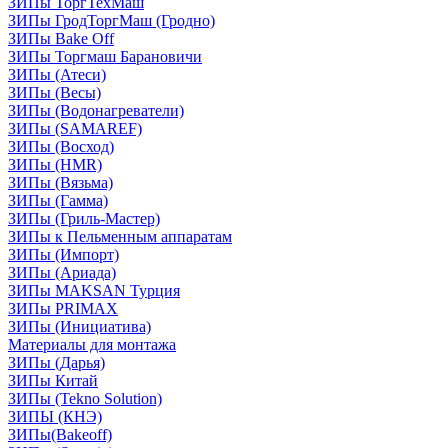
ЗИПы ТоргТехМаш
ЗИПы ГродТоргМаш (Гродно)
ЗИПы Bake Off
ЗИПы Торгмаш Барановичи
ЗИПы (Атеси)
ЗИПы (Весы)
ЗИПы (Водонагреватели)
ЗИПы (SAMAREF)
ЗИПы (Восход)
ЗИПы (HMR)
ЗИПы (Вязьма)
ЗИПы (Гамма)
ЗИПы (Гриль-Мастер)
ЗИПы к Пельменным аппаратам
ЗИПы (Импорт)
ЗИПы (Ариада)
ЗИПы MAKSAN Турция
ЗИПы PRIMAX
ЗИПы (Инициатива)
Материалы для монтажа
ЗИПы (Дарья)
ЗИПы Китай
ЗИПы (Tekno Solution)
ЗИПЫ (КНЭ)
ЗИПы(Bakeoff)