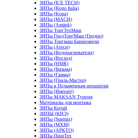
ЗИПы (ICE TECH)
ЗИПы (Resto Italia)
ЗИПы (Kopa)
ЗИПы (MACH)
ЗИПы (Amitek)
ЗИПы ТоргТехМаш
ЗИПы ГродТоргМаш (Гродно)
ЗИПы Торгмаш Барановичи
ЗИПы (Атеси)
ЗИПы (Водонагреватели)
ЗИПы (Восход)
ЗИПы (HMR)
ЗИПы (Вязьма)
ЗИПы (Гамма)
ЗИПы (Гриль-Мастер)
ЗИПы к Пельменным аппаратам
ЗИПы (Импорт)
ЗИПы MAKSAN Турция
Материалы для монтажа
ЗИПы Китай
ЗИПЫ (КНЭ)
ЗИПы (Starmix)
ЗИПы (МХМ)
ЗИПы (АРКТО)
ЗИПы ПищТех