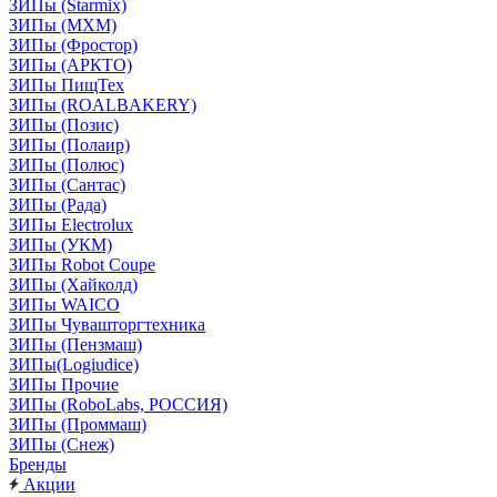
ЗИПы (Starmix)
ЗИПы (МХМ)
ЗИПы (Фростор)
ЗИПы (АРКТО)
ЗИПы ПищТех
ЗИПы (ROALBAKERY)
ЗИПы (Позис)
ЗИПы (Полаир)
ЗИПы (Полюс)
ЗИПы (Сантас)
ЗИПы (Рада)
ЗИПы Electrolux
ЗИПы (УКМ)
ЗИПы Robot Coupe
ЗИПы (Хайколд)
ЗИПы WAICO
ЗИПы Чувашторгтехника
ЗИПы (Пензмаш)
ЗИПы(Logiudice)
ЗИПы Прочие
ЗИПы (RoboLabs, РОССИЯ)
ЗИПы (Проммаш)
ЗИПы (Снеж)
Бренды
Акции