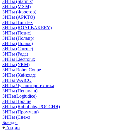
ЗИПы (Starmix)
ЗИПы (МХМ)
ЗИПы (Фростор)
ЗИПы (АРКТО)
ЗИПы ПищТех
ЗИПы (ROALBAKERY)
ЗИПы (Позис)
ЗИПы (Полаир)
ЗИПы (Полюс)
ЗИПы (Сантас)
ЗИПы (Рада)
ЗИПы Electrolux
ЗИПы (УКМ)
ЗИПы Robot Coupe
ЗИПы (Хайколд)
ЗИПы WAICO
ЗИПы Чувашторгтехника
ЗИПы (Пензмаш)
ЗИПы(Logiudice)
ЗИПы Прочие
ЗИПы (RoboLabs, РОССИЯ)
ЗИПы (Проммаш)
ЗИПы (Снеж)
Бренды
Акции