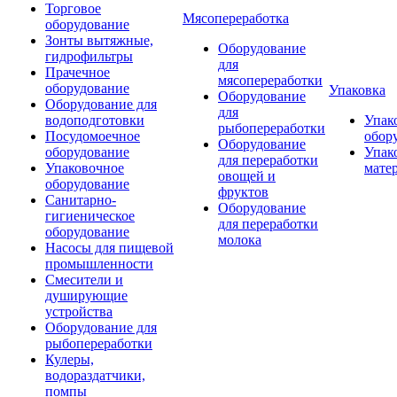
Торговое
Мясопереработка
оборудование
Зонты вытяжные,
Оборудование
гидрофильтры
для
Прачечное
мясопереработки
оборудование
Упаковка
Оборудование
Оборудование для
для
водоподготовки
Упак
рыбопереработки
Посудомоечное
обор
Оборудование
оборудование
Упак
для переработки
Упаковочное
мате
овощей и
оборудование
фруктов
Санитарно-
Оборудование
гигиеническое
для переработки
оборудование
молока
Насосы для пищевой
промышленности
Смесители и
душирующие
устройства
Оборудование для
рыбопереработки
Кулеры,
водораздатчики,
помпы