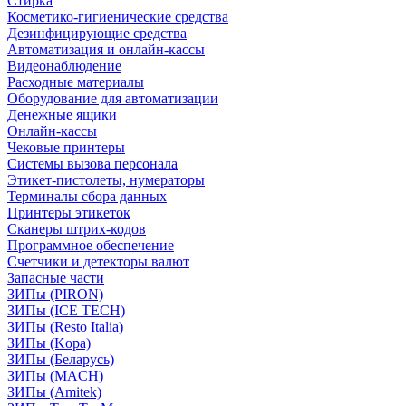
Стирка
Косметико-гигиенические средства
Дезинфицирующие средства
Автоматизация и онлайн-кассы
Видеонаблюдение
Расходные материалы
Оборудование для автоматизации
Денежные ящики
Онлайн-кассы
Чековые принтеры
Системы вызова персонала
Этикет-пистолеты, нумераторы
Терминалы сбора данных
Принтеры этикеток
Сканеры штрих-кодов
Программное обеспечение
Счетчики и детекторы валют
Запасные части
ЗИПы (PIRON)
ЗИПы (ICE TECH)
ЗИПы (Resto Italia)
ЗИПы (Kopa)
ЗИПы (Беларусь)
ЗИПы (MACH)
ЗИПы (Amitek)