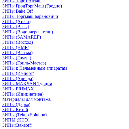
ЗИПы ТоргТехМаш
ЗИПы ГродТоргМаш (Гродно)
ЗИПы Bake Off
ЗИПы Торгмаш Барановичи
ЗИПы (Атеси)
ЗИПы (Весы)
ЗИПы (Водонагреватели)
ЗИПы (SAMAREF)
ЗИПы (Восход)
ЗИПы (HMR)
ЗИПы (Вязьма)
ЗИПы (Гамма)
ЗИПы (Гриль-Мастер)
ЗИПы к Пельменным аппаратам
ЗИПы (Импорт)
ЗИПы (Ариада)
ЗИПы MAKSAN Турция
ЗИПы PRIMAX
ЗИПы (Инициатива)
Материалы для монтажа
ЗИПы (Дарья)
ЗИПы Китай
ЗИПы (Tekno Solution)
ЗИПЫ (КНЭ)
ЗИПы(Bakeoff)