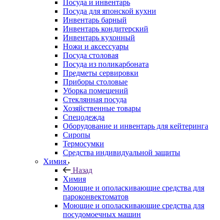
Посуда и инвентарь
Посуда для японской кухни
Инвентарь барный
Инвентарь кондитерский
Инвентарь кухонный
Ножи и аксессуары
Посуда столовая
Посуда из поликарбоната
Предметы сервировки
Приборы столовые
Уборка помещений
Стеклянная посуда
Хозяйственные товары
Спецодежда
Оборудование и инвентарь для кейтеринга
Сиропы
Термосумки
Средства индивидуальной защиты
Химия
Назад
Химия
Моющие и ополаскивающие средства для
пароконвектоматов
Моющие и ополаскивающие средства для
посудомоечных машин