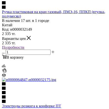
Ручка пластиковая на кран газовый, ПМЭ-16, ППКП (втулка-
полумесяц)
В наличии 17 шт. в 1 городе
Китай
Код: н0000032149
2 335
тг.
Варианты цен
2 335
тг.
Подробности
В корзину
Электроды розжига к конфорке ПТ