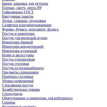
Банки, крышки для укупора
Пленки, скотч, лента РР
Гофроящики ГОСТ
Вакуумные пакеты
Лотки, стаканы, подложки
Салфетки влаговпитывающие
Формы, бумага, пергамент, фольга
Посуда и инвентарь
Посуда для японской кухни
Инвентарь барный
Инвентарь кондитерский
Инвентарь кухонный
Ножи и аксессуары
Посуда одноразовая
Посуда столовая
Посуда из поликарбоната
Предметы сервировки
Приборы столовые
Уборка помещений
Стеклянная посуда
Хозяйственные товары
Спецодежда
Оборудование и инвентарь для кейтеринга
Сиропы
Фуршетные системы