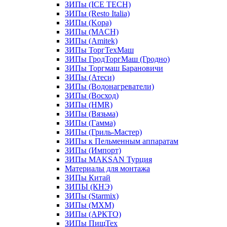
ЗИПы (ICE TECH)
ЗИПы (Resto Italia)
ЗИПы (Kopa)
ЗИПы (MACH)
ЗИПы (Amitek)
ЗИПы ТоргТехМаш
ЗИПы ГродТоргМаш (Гродно)
ЗИПы Торгмаш Барановичи
ЗИПы (Атеси)
ЗИПы (Водонагреватели)
ЗИПы (Восход)
ЗИПы (HMR)
ЗИПы (Вязьма)
ЗИПы (Гамма)
ЗИПы (Гриль-Мастер)
ЗИПы к Пельменным аппаратам
ЗИПы (Импорт)
ЗИПы MAKSAN Турция
Материалы для монтажа
ЗИПы Китай
ЗИПЫ (КНЭ)
ЗИПы (Starmix)
ЗИПы (МХМ)
ЗИПы (АРКТО)
ЗИПы ПищТех