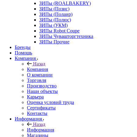
ЗИПы (ROALBAKERY)
ЗИПы (Позис)
ЗИПы (Полаир)
ЗИПы (Полюс)
ЗИПы (УКМ)
ЗИПы Robot Coupe
ЗИПы Чувашторгтехника
ЗИПы Прочие
Бренды
Помощь
Компания
Назад
Компания
О компании
Торговля
Производство
Наши объекты
Карьера
Оценка условий труда
Сертификаты
Контакты
Информация
Назад
Информация
Магазины