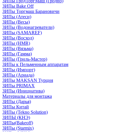
ЗИПы ГродТоргМаш (Гродно)
ЗИПы Bake Off
ЗИПы Торгмаш Барановичи
ЗИПы (Атеси)
ЗИПы (Весы)
ЗИПы (Водонагреватели)
ЗИПы (SAMAREF)
ЗИПы (Восход)
ЗИПы (HMR)
ЗИПы (Вязьма)
ЗИПы (Гамма)
ЗИПы (Гриль-Мастер)
ЗИПы к Пельменным аппаратам
ЗИПы (Импорт)
ЗИПы (Ариада)
ЗИПы MAKSAN Турция
ЗИПы PRIMAX
ЗИПы (Инициатива)
Материалы для монтажа
ЗИПы (Дарья)
ЗИПы Китай
ЗИПы (Tekno Solution)
ЗИПЫ (КНЭ)
ЗИПы(Bakeoff)
ЗИПы (Starmix)