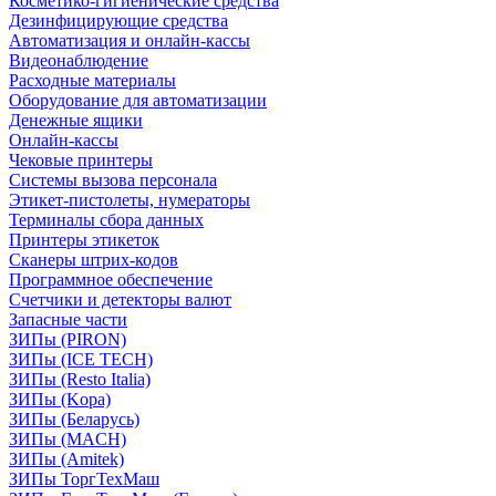
Косметико-гигиенические средства
Дезинфицирующие средства
Автоматизация и онлайн-кассы
Видеонаблюдение
Расходные материалы
Оборудование для автоматизации
Денежные ящики
Онлайн-кассы
Чековые принтеры
Системы вызова персонала
Этикет-пистолеты, нумераторы
Терминалы сбора данных
Принтеры этикеток
Сканеры штрих-кодов
Программное обеспечение
Счетчики и детекторы валют
Запасные части
ЗИПы (PIRON)
ЗИПы (ICE TECH)
ЗИПы (Resto Italia)
ЗИПы (Kopa)
ЗИПы (Беларусь)
ЗИПы (MACH)
ЗИПы (Amitek)
ЗИПы ТоргТехМаш