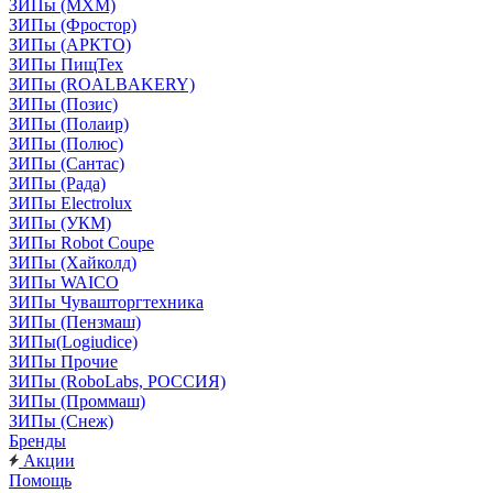
ЗИПы (МХМ)
ЗИПы (Фростор)
ЗИПы (АРКТО)
ЗИПы ПищТех
ЗИПы (ROALBAKERY)
ЗИПы (Позис)
ЗИПы (Полаир)
ЗИПы (Полюс)
ЗИПы (Сантас)
ЗИПы (Рада)
ЗИПы Electrolux
ЗИПы (УКМ)
ЗИПы Robot Coupe
ЗИПы (Хайколд)
ЗИПы WAICO
ЗИПы Чувашторгтехника
ЗИПы (Пензмаш)
ЗИПы(Logiudice)
ЗИПы Прочие
ЗИПы (RoboLabs, РОССИЯ)
ЗИПы (Проммаш)
ЗИПы (Снеж)
Бренды
Акции
Помощь