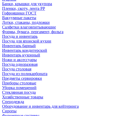
Банки, крышки для укупора
Пленки, скотч, лента РР
Гофроящики ГОСТ
Вакуумные пакеты
Лотки, стаканы, подложки
Салфетки влаговпитывающие
Формы, бумага, пергамент, фольга
Посуда и инвентарь
Посуда для японской кухни
Инвентарь барный
Инвентарь кондитерский
Инвентарь кухонный
Ножи и аксессуары
Посуда одноразовая
Посуда столовая
Посуда из поликарбоната
Предметы сервировки
Приборы столовые
Уборка помещений
Стеклянная посуда
Хозяйственные товары
Спецодежда
Оборудование и инвентарь для кейтеринга
Сиропы
Фуршетные системы