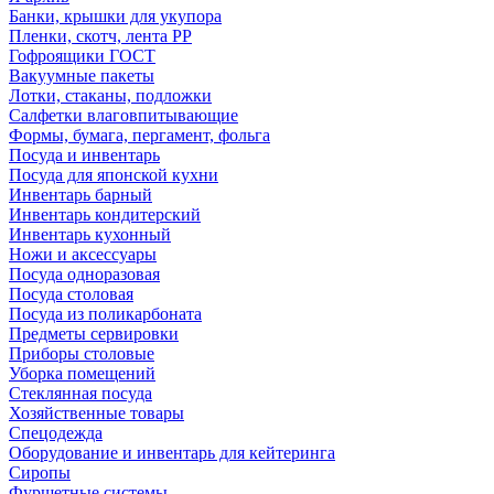
Банки, крышки для укупора
Пленки, скотч, лента РР
Гофроящики ГОСТ
Вакуумные пакеты
Лотки, стаканы, подложки
Салфетки влаговпитывающие
Формы, бумага, пергамент, фольга
Посуда и инвентарь
Посуда для японской кухни
Инвентарь барный
Инвентарь кондитерский
Инвентарь кухонный
Ножи и аксессуары
Посуда одноразовая
Посуда столовая
Посуда из поликарбоната
Предметы сервировки
Приборы столовые
Уборка помещений
Стеклянная посуда
Хозяйственные товары
Спецодежда
Оборудование и инвентарь для кейтеринга
Сиропы
Фуршетные системы