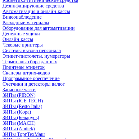
Косметико-гигиенические средства
Дезинфицирующие средства
Автоматизация и онлайн-кассы
Видеонаблюдение
Расходные материалы
Оборудование для автоматизации
Денежные ящики
Онлайн-кассы
Чековые принтеры
Системы вызова персонала
Этикет-пистолеты, нумераторы
Терминалы сбора данных
Принтеры этикеток
Сканеры штрих-кодов
Программное обеспечение
Счетчики и детекторы валют
Запасные части
ЗИПы (PIRON)
ЗИПы (ICE TECH)
ЗИПы (Resto Italia)
ЗИПы (Kopa)
ЗИПы (Беларусь)
ЗИПы (MACH)
ЗИПы (Amitek)
ЗИПы ТоргТехМаш