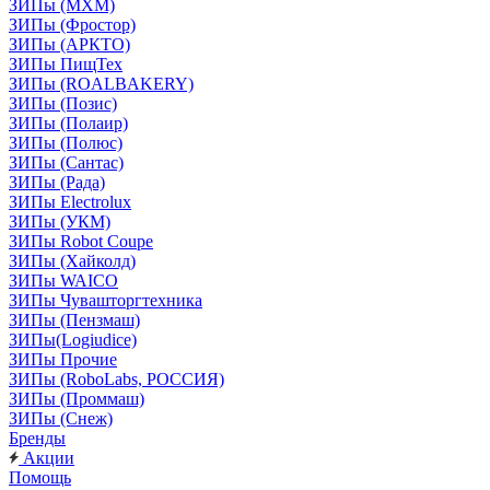
ЗИПы (МХМ)
ЗИПы (Фростор)
ЗИПы (АРКТО)
ЗИПы ПищТех
ЗИПы (ROALBAKERY)
ЗИПы (Позис)
ЗИПы (Полаир)
ЗИПы (Полюс)
ЗИПы (Сантас)
ЗИПы (Рада)
ЗИПы Electrolux
ЗИПы (УКМ)
ЗИПы Robot Coupe
ЗИПы (Хайколд)
ЗИПы WAICO
ЗИПы Чувашторгтехника
ЗИПы (Пензмаш)
ЗИПы(Logiudice)
ЗИПы Прочие
ЗИПы (RoboLabs, РОССИЯ)
ЗИПы (Проммаш)
ЗИПы (Снеж)
Бренды
Акции
Помощь