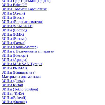
ЗИПы ГродТоргМаш (Гродно)
ЗИПы Bake Off
ЗИПы Торгмаш Барановичи
ЗИПы (Атеси)
ЗИПы (Весы)
ЗИПы (Водонагреватели)
ЗИПы (SAMAREF)
ЗИПы (Восход)
ЗИПы (HMR)
ЗИПы (Вязьма)
ЗИПы (Гамма)
ЗИПы (Гриль-Мастер)
ЗИПы к Пельменным аппаратам
ЗИПы (Импорт)
ЗИПы (Ариада)
ЗИПы MAKSAN Турция
ЗИПы PRIMAX
ЗИПы (Инициатива)
Материалы для монтажа
ЗИПы (Дарья)
ЗИПы Китай
ЗИПы (Tekno Solution)
ЗИПЫ (КНЭ)
ЗИПы(Bakeoff)
ЗИПы (Starmix)