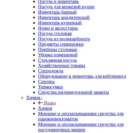
Посуда и инвентарь
Посуда для японской кухни
Инвентарь барный
Инвентарь кондитерский
Инвентарь кухонный
Ножи и аксессуары
Посуда столовая
Посуда из поликарбоната
Предметы сервировки
Приборы столовые
Уборка помещений
Стеклянная посуда
Хозяйственные товары
Спецодежда
Оборудование и инвентарь для кейтеринга
Сиропы
Термосумки
Средства индивидуальной защиты
Химия
Назад
Химия
Моющие и ополаскивающие средства для
пароконвектоматов
Моющие и ополаскивающие средства для
посудомоечных машин