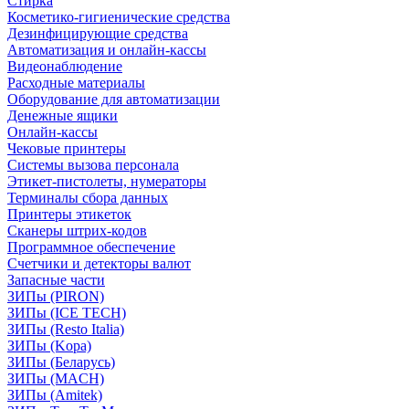
Стирка
Косметико-гигиенические средства
Дезинфицирующие средства
Автоматизация и онлайн-кассы
Видеонаблюдение
Расходные материалы
Оборудование для автоматизации
Денежные ящики
Онлайн-кассы
Чековые принтеры
Системы вызова персонала
Этикет-пистолеты, нумераторы
Терминалы сбора данных
Принтеры этикеток
Сканеры штрих-кодов
Программное обеспечение
Счетчики и детекторы валют
Запасные части
ЗИПы (PIRON)
ЗИПы (ICE TECH)
ЗИПы (Resto Italia)
ЗИПы (Kopa)
ЗИПы (Беларусь)
ЗИПы (MACH)
ЗИПы (Amitek)