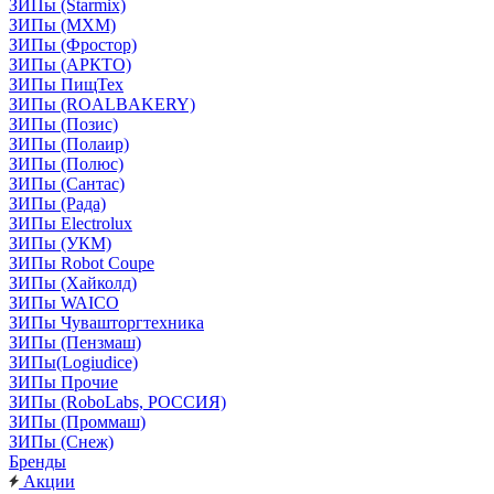
ЗИПы (Starmix)
ЗИПы (МХМ)
ЗИПы (Фростор)
ЗИПы (АРКТО)
ЗИПы ПищТех
ЗИПы (ROALBAKERY)
ЗИПы (Позис)
ЗИПы (Полаир)
ЗИПы (Полюс)
ЗИПы (Сантас)
ЗИПы (Рада)
ЗИПы Electrolux
ЗИПы (УКМ)
ЗИПы Robot Coupe
ЗИПы (Хайколд)
ЗИПы WAICO
ЗИПы Чувашторгтехника
ЗИПы (Пензмаш)
ЗИПы(Logiudice)
ЗИПы Прочие
ЗИПы (RoboLabs, РОССИЯ)
ЗИПы (Проммаш)
ЗИПы (Снеж)
Бренды
Акции