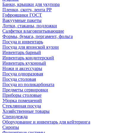
Банки, крышки для укупора
Пленки, скотч, лента РР
Гофроящики ГОСТ
Вакуумные пакеты
Лотки, стаканы, подложки
Салфетки влаговпитывающие
Формы, бумага, пергамент, фольга
Посуда и инвентарь
Посуда для японской кухни
Инвентарь барный
Инвентарь кондитерский
Инвентарь кухонный
Ножи и аксессуары
Посуда одноразовая
Посуда столовая
Посуда из поликарбоната
Предметы сервировки
Приборы столовые
Уборка помещений
Стеклянная посуда
Хозяйственные товары
Спецодежда
Оборудование и инвентарь для кейтеринга
Сиропы
Фуршетные системы