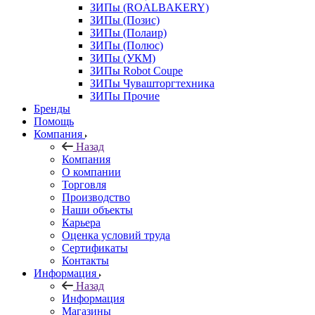
ЗИПы (ROALBAKERY)
ЗИПы (Позис)
ЗИПы (Полаир)
ЗИПы (Полюс)
ЗИПы (УКМ)
ЗИПы Robot Coupe
ЗИПы Чувашторгтехника
ЗИПы Прочие
Бренды
Помощь
Компания
Назад
Компания
О компании
Торговля
Производство
Наши объекты
Карьера
Оценка условий труда
Сертификаты
Контакты
Информация
Назад
Информация
Магазины