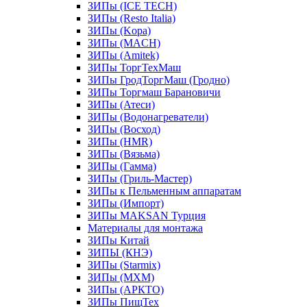
ЗИПы (ICE TECH)
ЗИПы (Resto Italia)
ЗИПы (Kopa)
ЗИПы (MACH)
ЗИПы (Amitek)
ЗИПы ТоргТехМаш
ЗИПы ГродТоргМаш (Гродно)
ЗИПы Торгмаш Барановичи
ЗИПы (Атеси)
ЗИПы (Водонагреватели)
ЗИПы (Восход)
ЗИПы (HMR)
ЗИПы (Вязьма)
ЗИПы (Гамма)
ЗИПы (Гриль-Мастер)
ЗИПы к Пельменным аппаратам
ЗИПы (Импорт)
ЗИПы MAKSAN Турция
Материалы для монтажа
ЗИПы Китай
ЗИПЫ (КНЭ)
ЗИПы (Starmix)
ЗИПы (МХМ)
ЗИПы (АРКТО)
ЗИПы ПищТех