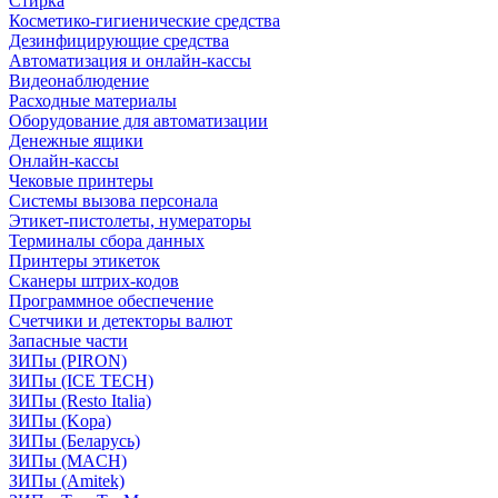
Стирка
Косметико-гигиенические средства
Дезинфицирующие средства
Автоматизация и онлайн-кассы
Видеонаблюдение
Расходные материалы
Оборудование для автоматизации
Денежные ящики
Онлайн-кассы
Чековые принтеры
Системы вызова персонала
Этикет-пистолеты, нумераторы
Терминалы сбора данных
Принтеры этикеток
Сканеры штрих-кодов
Программное обеспечение
Счетчики и детекторы валют
Запасные части
ЗИПы (PIRON)
ЗИПы (ICE TECH)
ЗИПы (Resto Italia)
ЗИПы (Kopa)
ЗИПы (Беларусь)
ЗИПы (MACH)
ЗИПы (Amitek)