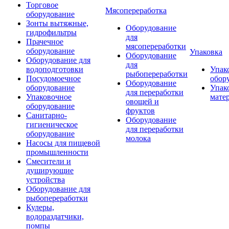
Торговое
Мясопереработка
оборудование
Зонты вытяжные,
Оборудование
гидрофильтры
для
Прачечное
мясопереработки
оборудование
Упаковка
Оборудование
Оборудование для
для
водоподготовки
Упак
рыбопереработки
Посудомоечное
обор
Оборудование
оборудование
Упак
для переработки
Упаковочное
мате
овощей и
оборудование
фруктов
Санитарно-
Оборудование
гигиеническое
для переработки
оборудование
молока
Насосы для пищевой
промышленности
Смесители и
душирующие
устройства
Оборудование для
рыбопереработки
Кулеры,
водораздатчики,
помпы