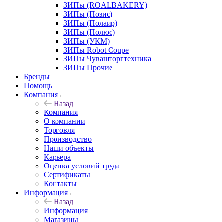
ЗИПы (ROALBAKERY)
ЗИПы (Позис)
ЗИПы (Полаир)
ЗИПы (Полюс)
ЗИПы (УКМ)
ЗИПы Robot Coupe
ЗИПы Чувашторгтехника
ЗИПы Прочие
Бренды
Помощь
Компания
Назад
Компания
О компании
Торговля
Производство
Наши объекты
Карьера
Оценка условий труда
Сертификаты
Контакты
Информация
Назад
Информация
Магазины