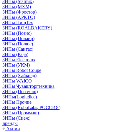
ЗИПы (Starmix)
ЗИПы (МХМ)
ЗИПы (Фростор)
ЗИПы (АРКТО)
ЗИПы ПищТех
ЗИПы (ROALBAKERY)
ЗИПы (Позис)
ЗИПы (Полаир)
ЗИПы (Полюс)
ЗИПы (Сантас)
ЗИПы (Рада)
ЗИПы Electrolux
ЗИПы (УКМ)
ЗИПы Robot Coupe
ЗИПы (Хайколд)
ЗИПы WAICO
ЗИПы Чувашторгтехника
ЗИПы (Пензмаш)
ЗИПы(Logiudice)
ЗИПы Прочие
ЗИПы (RoboLabs, РОССИЯ)
ЗИПы (Проммаш)
ЗИПы (Снеж)
Бренды
Акции