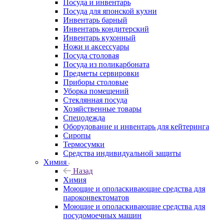
Посуда и инвентарь
Посуда для японской кухни
Инвентарь барный
Инвентарь кондитерский
Инвентарь кухонный
Ножи и аксессуары
Посуда столовая
Посуда из поликарбоната
Предметы сервировки
Приборы столовые
Уборка помещений
Стеклянная посуда
Хозяйственные товары
Спецодежда
Оборудование и инвентарь для кейтеринга
Сиропы
Термосумки
Средства индивидуальной защиты
Химия
Назад
Химия
Моющие и ополаскивающие средства для
пароконвектоматов
Моющие и ополаскивающие средства для
посудомоечных машин