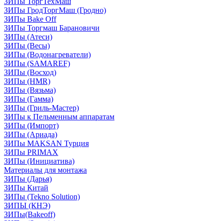
ЗИПы ТоргТехМаш
ЗИПы ГродТоргМаш (Гродно)
ЗИПы Bake Off
ЗИПы Торгмаш Барановичи
ЗИПы (Атеси)
ЗИПы (Весы)
ЗИПы (Водонагреватели)
ЗИПы (SAMAREF)
ЗИПы (Восход)
ЗИПы (HMR)
ЗИПы (Вязьма)
ЗИПы (Гамма)
ЗИПы (Гриль-Мастер)
ЗИПы к Пельменным аппаратам
ЗИПы (Импорт)
ЗИПы (Ариада)
ЗИПы MAKSAN Турция
ЗИПы PRIMAX
ЗИПы (Инициатива)
Материалы для монтажа
ЗИПы (Дарья)
ЗИПы Китай
ЗИПы (Tekno Solution)
ЗИПЫ (КНЭ)
ЗИПы(Bakeoff)