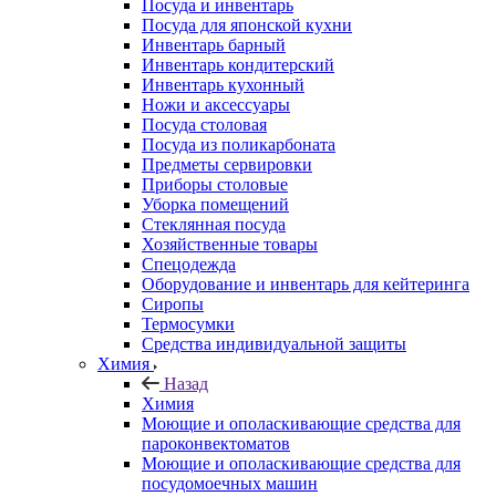
Посуда и инвентарь
Посуда для японской кухни
Инвентарь барный
Инвентарь кондитерский
Инвентарь кухонный
Ножи и аксессуары
Посуда столовая
Посуда из поликарбоната
Предметы сервировки
Приборы столовые
Уборка помещений
Стеклянная посуда
Хозяйственные товары
Спецодежда
Оборудование и инвентарь для кейтеринга
Сиропы
Термосумки
Средства индивидуальной защиты
Химия
Назад
Химия
Моющие и ополаскивающие средства для
пароконвектоматов
Моющие и ополаскивающие средства для
посудомоечных машин