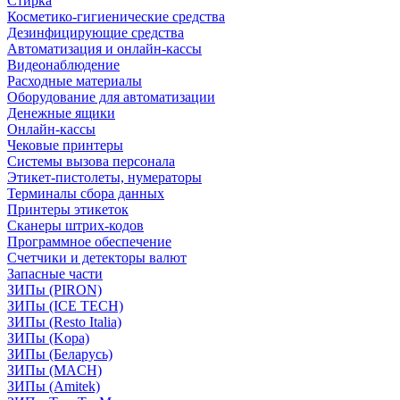
Стирка
Косметико-гигиенические средства
Дезинфицирующие средства
Автоматизация и онлайн-кассы
Видеонаблюдение
Расходные материалы
Оборудование для автоматизации
Денежные ящики
Онлайн-кассы
Чековые принтеры
Системы вызова персонала
Этикет-пистолеты, нумераторы
Терминалы сбора данных
Принтеры этикеток
Сканеры штрих-кодов
Программное обеспечение
Счетчики и детекторы валют
Запасные части
ЗИПы (PIRON)
ЗИПы (ICE TECH)
ЗИПы (Resto Italia)
ЗИПы (Kopa)
ЗИПы (Беларусь)
ЗИПы (MACH)
ЗИПы (Amitek)