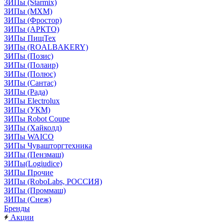
ЗИПы (Starmix)
ЗИПы (МХМ)
ЗИПы (Фростор)
ЗИПы (АРКТО)
ЗИПы ПищТех
ЗИПы (ROALBAKERY)
ЗИПы (Позис)
ЗИПы (Полаир)
ЗИПы (Полюс)
ЗИПы (Сантас)
ЗИПы (Рада)
ЗИПы Electrolux
ЗИПы (УКМ)
ЗИПы Robot Coupe
ЗИПы (Хайколд)
ЗИПы WAICO
ЗИПы Чувашторгтехника
ЗИПы (Пензмаш)
ЗИПы(Logiudice)
ЗИПы Прочие
ЗИПы (RoboLabs, РОССИЯ)
ЗИПы (Проммаш)
ЗИПы (Снеж)
Бренды
Акции