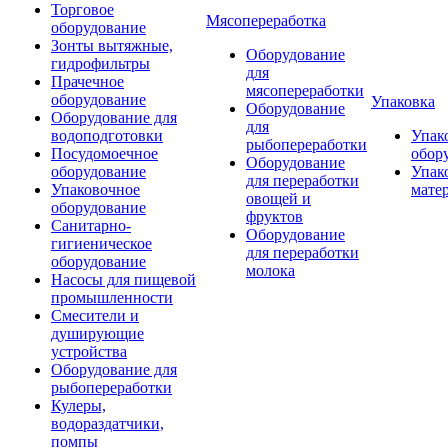
Торговое
Мясопереработка
оборудование
Зонты вытяжные,
Оборудование
гидрофильтры
для
Прачечное
мясопереработки
оборудование
Упаковка
Оборудование
Оборудование для
для
водоподготовки
Упак
рыбопереработки
Посудомоечное
обор
Оборудование
оборудование
Упак
для переработки
Упаковочное
мате
овощей и
оборудование
фруктов
Санитарно-
Оборудование
гигиеническое
для переработки
оборудование
молока
Насосы для пищевой
промышленности
Смесители и
душирующие
устройства
Оборудование для
рыбопереработки
Кулеры,
водораздатчики,
помпы