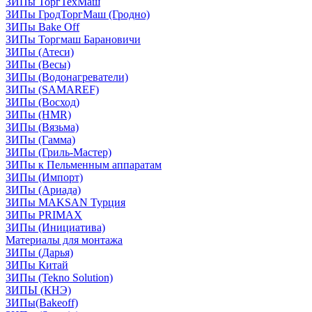
ЗИПы ТоргТехМаш
ЗИПы ГродТоргМаш (Гродно)
ЗИПы Bake Off
ЗИПы Торгмаш Барановичи
ЗИПы (Атеси)
ЗИПы (Весы)
ЗИПы (Водонагреватели)
ЗИПы (SAMAREF)
ЗИПы (Восход)
ЗИПы (HMR)
ЗИПы (Вязьма)
ЗИПы (Гамма)
ЗИПы (Гриль-Мастер)
ЗИПы к Пельменным аппаратам
ЗИПы (Импорт)
ЗИПы (Ариада)
ЗИПы MAKSAN Турция
ЗИПы PRIMAX
ЗИПы (Инициатива)
Материалы для монтажа
ЗИПы (Дарья)
ЗИПы Китай
ЗИПы (Tekno Solution)
ЗИПЫ (КНЭ)
ЗИПы(Bakeoff)