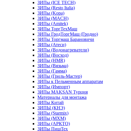
ЗИПы (ICE TECH)
ЗИПы (Resto Italia)
ЗИПы (Kopa)
ЗИПы (MACH)
ЗИПы (Amitek)
ЗИПы ТоргТехМаш
ЗИПы ГродТоргМаш (Гродно)
ЗИПы Торгмаш Барановичи
ЗИПы (Атеси)
ЗИПы (Водонагреватели)
ЗИПы (Восход)
ЗИПы (HMR)
ЗИПы (Вязьма)
ЗИПы (Гамма)
ЗИПы (Гриль-Мастер)
ЗИПы к Пельменным аппаратам
ЗИПы (Импорт)
ЗИПы MAKSAN Турция
Материалы для монтажа
ЗИПы Китай
ЗИПЫ (КНЭ)
ЗИПы (Starmix)
ЗИПы (МХМ)
ЗИПы (АРКТО)
ЗИПы ПищТех