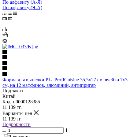
По алфавиту (А-Я)
По алфавиту (Я-А)
Форма для выпечки P.L. ProffСuisine 35,5х27 см, ячейка 7х3
см, на 12 маффинов, алюминий, антипригар
Под заказ
Китай
Код: н0000128385
11 139
тг.
Варианты цен
11 139
тг.
Подробности
В корзину