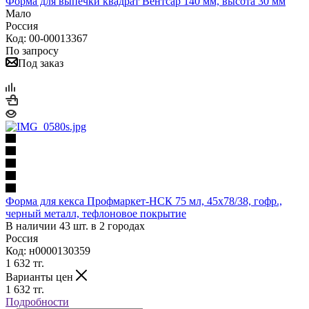
Форма для выпечки квадрат Вентсар 140 мм, высота 30 мм
Мало
Россия
Код: 00-00013367
По запросу
Под заказ
Форма для кекса Профмаркет-НСК 75 мл, 45х78/38, гофр.,
черный металл, тефлоновое покрытие
В наличии 43 шт. в 2 городах
Россия
Код: н0000130359
1 632
тг.
Варианты цен
1 632
тг.
Подробности