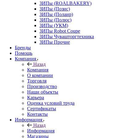
ЗИПы (ROALBAKERY)
ЗИПы (Позис)
ЗИПы (Полаир)
ЗИПы (Полюс)
ЗИПы (УКМ)
ЗИПы Robot Coupe
ЗИПы Чувашторгтехника
ЗИПы Прочие
Бренды
Помощь
Компания
Назад
Компания
О компании
Торговля
Производство
Наши объекты
Карьера
Оценка условий труда
Сертификаты
Контакты
Информация
Назад
Информация
Магазины