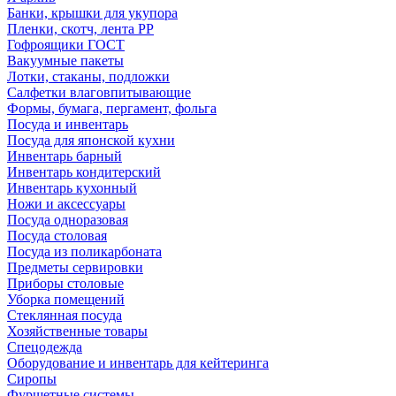
Банки, крышки для укупора
Пленки, скотч, лента РР
Гофроящики ГОСТ
Вакуумные пакеты
Лотки, стаканы, подложки
Салфетки влаговпитывающие
Формы, бумага, пергамент, фольга
Посуда и инвентарь
Посуда для японской кухни
Инвентарь барный
Инвентарь кондитерский
Инвентарь кухонный
Ножи и аксессуары
Посуда одноразовая
Посуда столовая
Посуда из поликарбоната
Предметы сервировки
Приборы столовые
Уборка помещений
Стеклянная посуда
Хозяйственные товары
Спецодежда
Оборудование и инвентарь для кейтеринга
Сиропы
Фуршетные системы