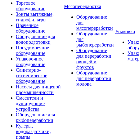
Торговое
Мясопереработка
оборудование
Зонты вытяжные,
Оборудование
гидрофильтры
для
Прачечное
мясопереработки
оборудование
Упаковка
Оборудование
Оборудование для
для
водоподготовки
Упак
рыбопереработки
Посудомоечное
обор
Оборудование
оборудование
Упак
для переработки
Упаковочное
мате
овощей и
оборудование
фруктов
Санитарно-
Оборудование
гигиеническое
для переработки
оборудование
молока
Насосы для пищевой
промышленности
Смесители и
душирующие
устройства
Оборудование для
рыбопереработки
Кулеры,
водораздатчики,
помпы