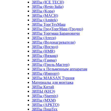
ЗИПы (ICE TECH)
ЗИПы (Resto Italia)
ЗИПы (Kopa)
ЗИПы (MACH)
ЗИПы (Amitek)
ЗИПы ТоргТехМаш
ЗИПы ГродТоргМаш (Гродно)
ЗИПы Торгмаш Барановичи
ЗИПы (Атеси)
ЗИПы (Водонагреватели)
ЗИПы (Восход)
ЗИПы (HMR)
ЗИПы (Вязьма)
ЗИПы (Гамма)
ЗИПы (Гриль-Мастер)
ЗИПы к Пельменным аппаратам
ЗИПы (Импорт)
ЗИПы MAKSAN Турция
Материалы для монтажа
ЗИПы Китай
ЗИПЫ (КНЭ)
ЗИПы (Starmix)
ЗИПы (МХМ)
ЗИПы (АРКТО)
ЗИПы ПищТех