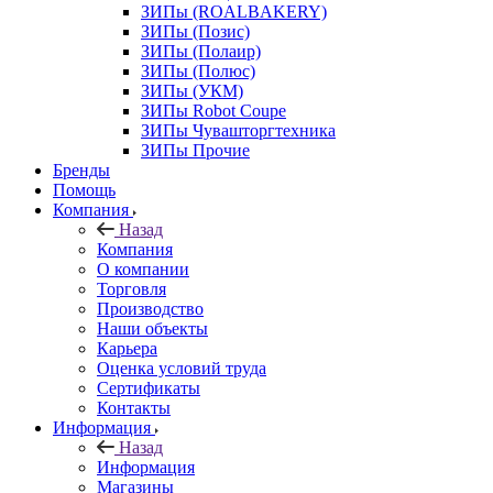
ЗИПы (ROALBAKERY)
ЗИПы (Позис)
ЗИПы (Полаир)
ЗИПы (Полюс)
ЗИПы (УКМ)
ЗИПы Robot Coupe
ЗИПы Чувашторгтехника
ЗИПы Прочие
Бренды
Помощь
Компания
Назад
Компания
О компании
Торговля
Производство
Наши объекты
Карьера
Оценка условий труда
Сертификаты
Контакты
Информация
Назад
Информация
Магазины