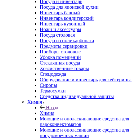
Посуда и инвентарь
Посуда для японской кухни
Инвентарь барный
Инвентарь кондитерский
Инвентарь кухонный
Ножи и аксессуары
Посуда столовая
Посуда из поликарбоната
Предметы сервировки
Приборы столовые
Уборка помещений
Стеклянная посуда
Хозяйственные товары
Спецодежда
Оборудование и инвентарь для кейтеринга
Сиропы
Термосумки
Средства индивидуальной защиты
Химия
Назад
Химия
Моющие и ополаскивающие средства для
пароконвектоматов
Моющие и ополаскивающие средства для
посудомоечных машин