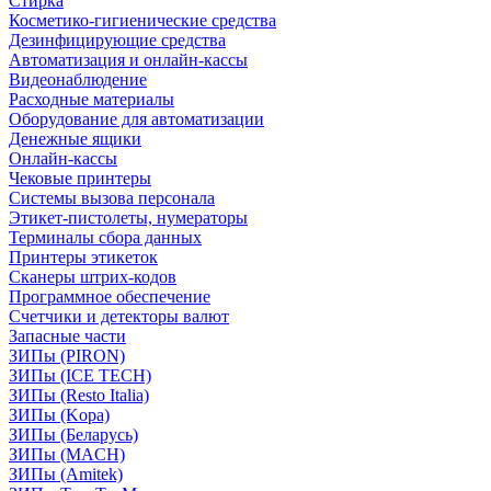
Стирка
Косметико-гигиенические средства
Дезинфицирующие средства
Автоматизация и онлайн-кассы
Видеонаблюдение
Расходные материалы
Оборудование для автоматизации
Денежные ящики
Онлайн-кассы
Чековые принтеры
Системы вызова персонала
Этикет-пистолеты, нумераторы
Терминалы сбора данных
Принтеры этикеток
Сканеры штрих-кодов
Программное обеспечение
Счетчики и детекторы валют
Запасные части
ЗИПы (PIRON)
ЗИПы (ICE TECH)
ЗИПы (Resto Italia)
ЗИПы (Kopa)
ЗИПы (Беларусь)
ЗИПы (MACH)
ЗИПы (Amitek)