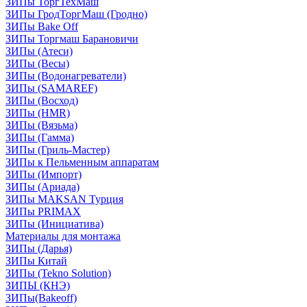
ЗИПы ТоргТехМаш
ЗИПы ГродТоргМаш (Гродно)
ЗИПы Bake Off
ЗИПы Торгмаш Барановичи
ЗИПы (Атеси)
ЗИПы (Весы)
ЗИПы (Водонагреватели)
ЗИПы (SAMAREF)
ЗИПы (Восход)
ЗИПы (HMR)
ЗИПы (Вязьма)
ЗИПы (Гамма)
ЗИПы (Гриль-Мастер)
ЗИПы к Пельменным аппаратам
ЗИПы (Импорт)
ЗИПы (Ариада)
ЗИПы MAKSAN Турция
ЗИПы PRIMAX
ЗИПы (Инициатива)
Материалы для монтажа
ЗИПы (Дарья)
ЗИПы Китай
ЗИПы (Tekno Solution)
ЗИПЫ (КНЭ)
ЗИПы(Bakeoff)