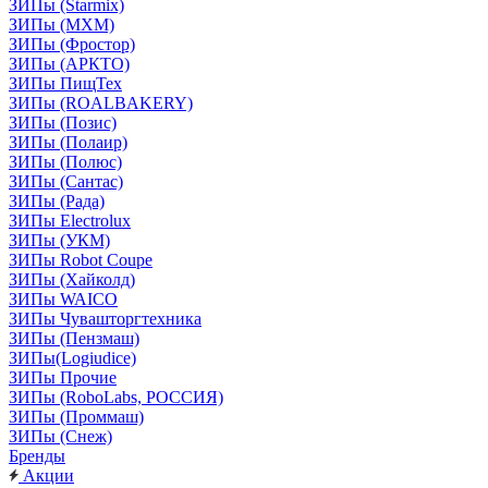
ЗИПы (Starmix)
ЗИПы (МХМ)
ЗИПы (Фростор)
ЗИПы (АРКТО)
ЗИПы ПищТех
ЗИПы (ROALBAKERY)
ЗИПы (Позис)
ЗИПы (Полаир)
ЗИПы (Полюс)
ЗИПы (Сантас)
ЗИПы (Рада)
ЗИПы Electrolux
ЗИПы (УКМ)
ЗИПы Robot Coupe
ЗИПы (Хайколд)
ЗИПы WAICO
ЗИПы Чувашторгтехника
ЗИПы (Пензмаш)
ЗИПы(Logiudice)
ЗИПы Прочие
ЗИПы (RoboLabs, РОССИЯ)
ЗИПы (Проммаш)
ЗИПы (Снеж)
Бренды
Акции