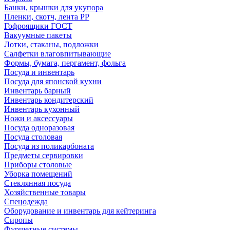
Банки, крышки для укупора
Пленки, скотч, лента РР
Гофроящики ГОСТ
Вакуумные пакеты
Лотки, стаканы, подложки
Салфетки влаговпитывающие
Формы, бумага, пергамент, фольга
Посуда и инвентарь
Посуда для японской кухни
Инвентарь барный
Инвентарь кондитерский
Инвентарь кухонный
Ножи и аксессуары
Посуда одноразовая
Посуда столовая
Посуда из поликарбоната
Предметы сервировки
Приборы столовые
Уборка помещений
Стеклянная посуда
Хозяйственные товары
Спецодежда
Оборудование и инвентарь для кейтеринга
Сиропы
Фуршетные системы