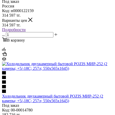
Под заказ
Россия
Код: н0000122159
314 597
тг.
Варианты цен
314 597
тг.
Подробности
В корзину
Холодильник двухкамерный бытовой POZIS МИР-252 (2
камеры; +5/-18С; 257л; 550х565х1645)
Под заказ
Код: 00-00014780
182 716
тг.