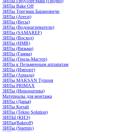
ЗИПы ГродТоргМаш (Гродно)
ЗИПы Bake Off
ЗИПы Торгмаш Барановичи
ЗИПы (Атеси)
ЗИПы (Весы)
ЗИПы (Водонагреватели)
ЗИПы (SAMAREF)
ЗИПы (Восход)
ЗИПы (HMR)
ЗИПы (Вязьма)
ЗИПы (Гамма)
ЗИПы (Гриль-Мастер)
ЗИПы к Пельменным аппаратам
ЗИПы (Импорт)
ЗИПы (Ариада)
ЗИПы MAKSAN Турция
ЗИПы PRIMAX
ЗИПы (Инициатива)
Материалы для монтажа
ЗИПы (Дарья)
ЗИПы Китай
ЗИПы (Tekno Solution)
ЗИПЫ (КНЭ)
ЗИПы(Bakeoff)
ЗИПы (Starmix)