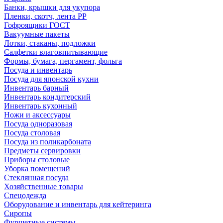
Банки, крышки для укупора
Пленки, скотч, лента РР
Гофроящики ГОСТ
Вакуумные пакеты
Лотки, стаканы, подложки
Салфетки влаговпитывающие
Формы, бумага, пергамент, фольга
Посуда и инвентарь
Посуда для японской кухни
Инвентарь барный
Инвентарь кондитерский
Инвентарь кухонный
Ножи и аксессуары
Посуда одноразовая
Посуда столовая
Посуда из поликарбоната
Предметы сервировки
Приборы столовые
Уборка помещений
Стеклянная посуда
Хозяйственные товары
Спецодежда
Оборудование и инвентарь для кейтеринга
Сиропы
Фуршетные системы