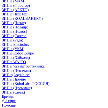
ЗИПы (МХМ)
ЗИПы (Фростор)
ЗИПы (АРКТО)
ЗИПы ПищТех
ЗИПы (ROALBAKERY)
ЗИПы (Позис)
ЗИПы (Полаир)
ЗИПы (Полюс)
ЗИПы (Сантас)
ЗИПы (Рада)
ЗИПы Electrolux
ЗИПы (УКМ)
ЗИПы Robot Coupe
ЗИПы (Хайколд)
ЗИПы WAICO
ЗИПы Чувашторгтехника
ЗИПы (Пензмаш)
ЗИПы(Logiudice)
ЗИПы Прочие
ЗИПы (RoboLabs, РОССИЯ)
ЗИПы (Проммаш)
ЗИПы (Снеж)
Бренды
Акции
Помощь