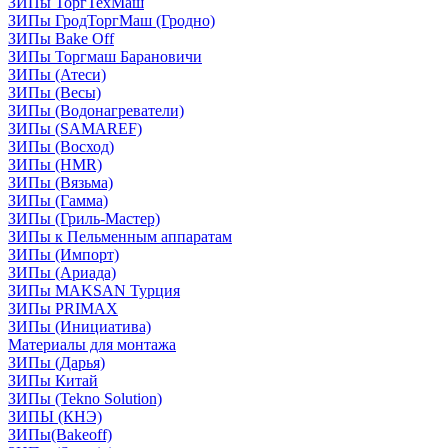
ЗИПы ТоргТехМаш
ЗИПы ГродТоргМаш (Гродно)
ЗИПы Bake Off
ЗИПы Торгмаш Барановичи
ЗИПы (Атеси)
ЗИПы (Весы)
ЗИПы (Водонагреватели)
ЗИПы (SAMAREF)
ЗИПы (Восход)
ЗИПы (HMR)
ЗИПы (Вязьма)
ЗИПы (Гамма)
ЗИПы (Гриль-Мастер)
ЗИПы к Пельменным аппаратам
ЗИПы (Импорт)
ЗИПы (Ариада)
ЗИПы MAKSAN Турция
ЗИПы PRIMAX
ЗИПы (Инициатива)
Материалы для монтажа
ЗИПы (Дарья)
ЗИПы Китай
ЗИПы (Tekno Solution)
ЗИПЫ (КНЭ)
ЗИПы(Bakeoff)