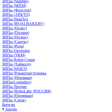
ЗИПы (Starmix)
ЗИПы (МХМ)
ЗИПы (Фростор)
ЗИПы (АРКТО)
ЗИПы ПищТех
ЗИПы (ROALBAKERY)
ЗИПы (Позис)
ЗИПы (Полаир)
ЗИПы (Полюс)
ЗИПы (Сантас)
ЗИПы (Рада)
ЗИПы Electrolux
ЗИПы (УКМ)
ЗИПы Robot Coupe
ЗИПы (Хайколд)
ЗИПы WAICO
ЗИПы Чувашторгтехника
ЗИПы (Пензмаш)
ЗИПы(Logiudice)
ЗИПы Прочие
ЗИПы (RoboLabs, РОССИЯ)
ЗИПы (Проммаш)
ЗИПы (Снеж)
Бренды
Акции