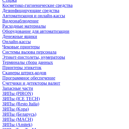
Стирка
Косметико-гигиенические средства
Дезинфицирующие средства
Автоматизация и онлайн-кассы
Видеонаблюдение
Расходные материалы
Оборудование для автоматизации
Денежные ящики
Онлайн-кассы
Чековые принтеры
Системы вызова персонала
Этикет-пистолеты, нумераторы
Терминалы сбора данных
Принтеры этикеток
Сканеры штрих-кодов
Программное обеспечение
Счетчики и детекторы валют
Запасные части
ЗИПы (PIRON)
ЗИПы (ICE TECH)
ЗИПы (Resto Italia)
ЗИПы (Kopa)
ЗИПы (Беларусь)
ЗИПы (MACH)
ЗИПы (Amitek)