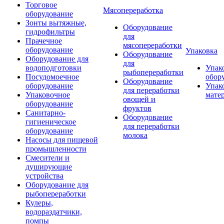
Торговое
Мясопереработка
оборудование
Зонты вытяжные,
Оборудование
гидрофильтры
для
Прачечное
мясопереработки
оборудование
Упаковка
Оборудование
Оборудование для
для
водоподготовки
Упак
рыбопереработки
Посудомоечное
обор
Оборудование
оборудование
Упак
для переработки
Упаковочное
мате
овощей и
оборудование
фруктов
Санитарно-
Оборудование
гигиеническое
для переработки
оборудование
молока
Насосы для пищевой
промышленности
Смесители и
душирующие
устройства
Оборудование для
рыбопереработки
Кулеры,
водораздатчики,
помпы