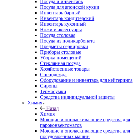
Посуда и инвентарь
Посуда для японской кухни
Инвентарь барный
Инвентарь кондитерский
Инвентарь кухонный
Ножи и аксессуары
Посуда столовая
Посуда из поликарбоната
Предметы сервировки
Приборы столовые
Уборка помещений
Стеклянная посуда
Хозяйственные товары
Спецодежда
Оборудование и инвентарь для кейтеринга
Сиропы
Термосумки
Средства индивидуальной защиты
Химия
Назад
Химия
Моющие и ополаскивающие средства для
пароконвектоматов
Моющие и ополаскивающие средства для
посудомоечных машин