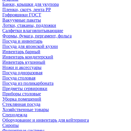
Банки, крышки для укупора
Пленки, скотч, лента РР
Гофроящики ГОСТ
Вакуумные пакеты
Лотки, стаканы, подложки
Салфетки влаговпитывающие
Формы, бумага, пергамент, фольга
Посуда и инвентарь
Посуда для японской кухни
Инвентарь барный
Инвентарь кондитерский
Инвентарь кухонный
Ножи и аксессуары
Посуда одноразовая
Посуда столовая
Посуда из поликарбоната
Предметы сервировки
Приборы столовые
Уборка помещений
Стеклянная посуда
Хозяйственные товары
Спецодежда
Оборудование и инвентарь для кейтеринга
Сиропы
Фуршетные системы