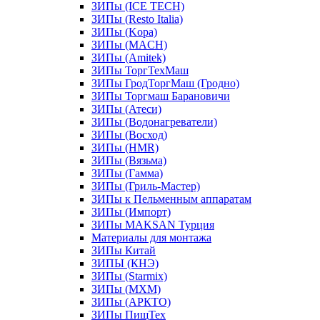
ЗИПы (ICE TECH)
ЗИПы (Resto Italia)
ЗИПы (Kopa)
ЗИПы (MACH)
ЗИПы (Amitek)
ЗИПы ТоргТехМаш
ЗИПы ГродТоргМаш (Гродно)
ЗИПы Торгмаш Барановичи
ЗИПы (Атеси)
ЗИПы (Водонагреватели)
ЗИПы (Восход)
ЗИПы (HMR)
ЗИПы (Вязьма)
ЗИПы (Гамма)
ЗИПы (Гриль-Мастер)
ЗИПы к Пельменным аппаратам
ЗИПы (Импорт)
ЗИПы MAKSAN Турция
Материалы для монтажа
ЗИПы Китай
ЗИПЫ (КНЭ)
ЗИПы (Starmix)
ЗИПы (МХМ)
ЗИПы (АРКТО)
ЗИПы ПищТех