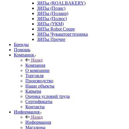
ЗИПы (ROALBAKERY)
ЗИПы (Позис)
ЗИПы (Полаир)
ЗИПы (Полюс)
ЗИПы (УКМ)
ЗИПы Robot Coupe
ЗИПы Чувашторгтехника
ЗИПы Прочие
Бренды
Помощь
Компания
Назад
Компания
О компании
Торговля
Производство
Наши объекты
Карьера
Оценка условий труда
Сертификаты
Контакты
Информация
Назад
Информация
Магазины