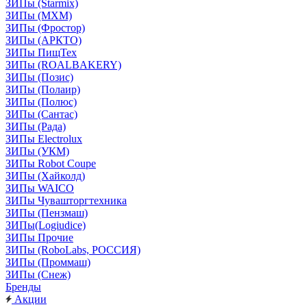
ЗИПы (Starmix)
ЗИПы (МХМ)
ЗИПы (Фростор)
ЗИПы (АРКТО)
ЗИПы ПищТех
ЗИПы (ROALBAKERY)
ЗИПы (Позис)
ЗИПы (Полаир)
ЗИПы (Полюс)
ЗИПы (Сантас)
ЗИПы (Рада)
ЗИПы Electrolux
ЗИПы (УКМ)
ЗИПы Robot Coupe
ЗИПы (Хайколд)
ЗИПы WAICO
ЗИПы Чувашторгтехника
ЗИПы (Пензмаш)
ЗИПы(Logiudice)
ЗИПы Прочие
ЗИПы (RoboLabs, РОССИЯ)
ЗИПы (Проммаш)
ЗИПы (Снеж)
Бренды
Акции