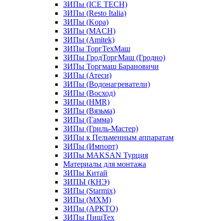
ЗИПы (ICE TECH)
ЗИПы (Resto Italia)
ЗИПы (Kopa)
ЗИПы (MACH)
ЗИПы (Amitek)
ЗИПы ТоргТехМаш
ЗИПы ГродТоргМаш (Гродно)
ЗИПы Торгмаш Барановичи
ЗИПы (Атеси)
ЗИПы (Водонагреватели)
ЗИПы (Восход)
ЗИПы (HMR)
ЗИПы (Вязьма)
ЗИПы (Гамма)
ЗИПы (Гриль-Мастер)
ЗИПы к Пельменным аппаратам
ЗИПы (Импорт)
ЗИПы MAKSAN Турция
Материалы для монтажа
ЗИПы Китай
ЗИПЫ (КНЭ)
ЗИПы (Starmix)
ЗИПы (МХМ)
ЗИПы (АРКТО)
ЗИПы ПищТех