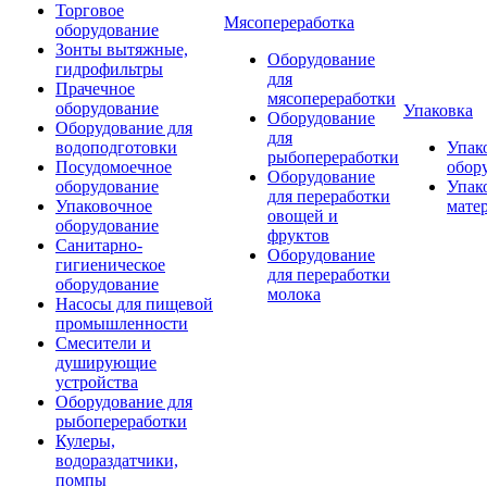
Торговое
Мясопереработка
оборудование
Зонты вытяжные,
Оборудование
гидрофильтры
для
Прачечное
мясопереработки
оборудование
Упаковка
Оборудование
Оборудование для
для
водоподготовки
Упак
рыбопереработки
Посудомоечное
обор
Оборудование
оборудование
Упак
для переработки
Упаковочное
мате
овощей и
оборудование
фруктов
Санитарно-
Оборудование
гигиеническое
для переработки
оборудование
молока
Насосы для пищевой
промышленности
Смесители и
душирующие
устройства
Оборудование для
рыбопереработки
Кулеры,
водораздатчики,
помпы