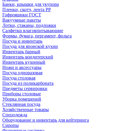
Банки, крышки для укупора
Пленки, скотч, лента РР
Гофроящики ГОСТ
Вакуумные пакеты
Лотки, стаканы, подложки
Салфетки влаговпитывающие
Формы, бумага, пергамент, фольга
Посуда и инвентарь
Посуда для японской кухни
Инвентарь барный
Инвентарь кондитерский
Инвентарь кухонный
Ножи и аксессуары
Посуда одноразовая
Посуда столовая
Посуда из поликарбоната
Предметы сервировки
Приборы столовые
Уборка помещений
Стеклянная посуда
Хозяйственные товары
Спецодежда
Оборудование и инвентарь для кейтеринга
Сиропы
Фуршетные системы