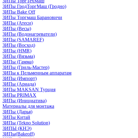
ЗИПы ТоргТехМаш
ЗИПы ГродТоргМаш (Гродно)
ЗИПы Bake Off
ЗИПы Торгмаш Барановичи
ЗИПы (Атеси)
ЗИПы (Весы)
ЗИПы (Водонагреватели)
ЗИПы (SAMAREF)
ЗИПы (Восход)
ЗИПы (HMR)
ЗИПы (Вязьма)
ЗИПы (Гамма)
ЗИПы (Гриль-Мастер)
ЗИПы к Пельменным аппаратам
ЗИПы (Импорт)
ЗИПы (Ариада)
ЗИПы MAKSAN Турция
ЗИПы PRIMAX
ЗИПы (Инициатива)
Материалы для монтажа
ЗИПы (Дарья)
ЗИПы Китай
ЗИПы (Tekno Solution)
ЗИПЫ (КНЭ)
ЗИПы(Bakeoff)