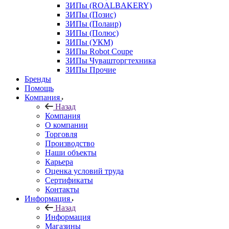
ЗИПы (ROALBAKERY)
ЗИПы (Позис)
ЗИПы (Полаир)
ЗИПы (Полюс)
ЗИПы (УКМ)
ЗИПы Robot Coupe
ЗИПы Чувашторгтехника
ЗИПы Прочие
Бренды
Помощь
Компания
Назад
Компания
О компании
Торговля
Производство
Наши объекты
Карьера
Оценка условий труда
Сертификаты
Контакты
Информация
Назад
Информация
Магазины