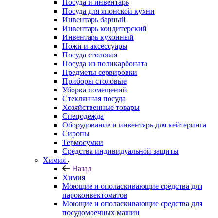
Посуда и инвентарь
Посуда для японской кухни
Инвентарь барный
Инвентарь кондитерский
Инвентарь кухонный
Ножи и аксессуары
Посуда столовая
Посуда из поликарбоната
Предметы сервировки
Приборы столовые
Уборка помещений
Стеклянная посуда
Хозяйственные товары
Спецодежда
Оборудование и инвентарь для кейтеринга
Сиропы
Термосумки
Средства индивидуальной защиты
Химия
Назад
Химия
Моющие и ополаскивающие средства для
пароконвектоматов
Моющие и ополаскивающие средства для
посудомоечных машин