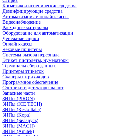
Стирка
Косметико-гигиенические средства
Дезинфицирующие средства
Автоматизация и онлайн-кассы
Видеонаблюдение
Расходные материалы
Оборудование для автоматизации
Денежные ящики
Онлайн-кассы
Чековые принтеры
Системы вызова персонала
Этикет-пистолеты, нумераторы
Терминалы сбора данных
Принтеры этикеток
Сканеры штрих-кодов
Программное обеспечение
Счетчики и детекторы валют
Запасные части
ЗИПы (PIRON)
ЗИПы (ICE TECH)
ЗИПы (Resto Italia)
ЗИПы (Kopa)
ЗИПы (Беларусь)
ЗИПы (MACH)
ЗИПы (Amitek)