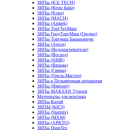
ЗИПы (ICE TECH)
ЗИПы (Resto Italia)
ЗИПы (Kopa)
ЗИПы (MACH)
ЗИПы (Amitek)
ЗИПы ТоргТехМаш
ЗИПы ГродТоргМаш (Гродно)
ЗИПы Торгмаш Барановичи
ЗИПы (Атеси)
ЗИПы (Водонагреватели)
ЗИПы (Восход)
ЗИПы (HMR)
ЗИПы (Вязьма)
ЗИПы (Гамма)
ЗИПы (Гриль-Мастер)
ЗИПы к Пельменным аппаратам
ЗИПы (Импорт)
ЗИПы MAKSAN Турция
Материалы для монтажа
ЗИПы Китай
ЗИПЫ (КНЭ)
ЗИПы (Starmix)
ЗИПы (МХМ)
ЗИПы (АРКТО)
ЗИПы ПищТех