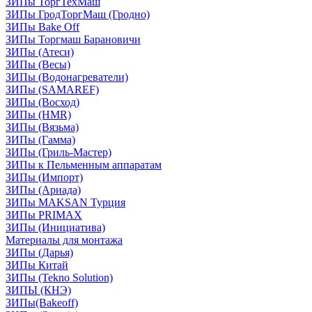
ЗИПы ТоргТехМаш
ЗИПы ГродТоргМаш (Гродно)
ЗИПы Bake Off
ЗИПы Торгмаш Барановичи
ЗИПы (Атеси)
ЗИПы (Весы)
ЗИПы (Водонагреватели)
ЗИПы (SAMAREF)
ЗИПы (Восход)
ЗИПы (HMR)
ЗИПы (Вязьма)
ЗИПы (Гамма)
ЗИПы (Гриль-Мастер)
ЗИПы к Пельменным аппаратам
ЗИПы (Импорт)
ЗИПы (Ариада)
ЗИПы MAKSAN Турция
ЗИПы PRIMAX
ЗИПы (Инициатива)
Материалы для монтажа
ЗИПы (Дарья)
ЗИПы Китай
ЗИПы (Tekno Solution)
ЗИПЫ (КНЭ)
ЗИПы(Bakeoff)