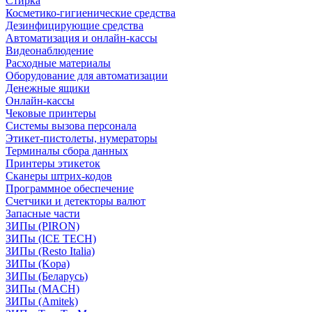
Стирка
Косметико-гигиенические средства
Дезинфицирующие средства
Автоматизация и онлайн-кассы
Видеонаблюдение
Расходные материалы
Оборудование для автоматизации
Денежные ящики
Онлайн-кассы
Чековые принтеры
Системы вызова персонала
Этикет-пистолеты, нумераторы
Терминалы сбора данных
Принтеры этикеток
Сканеры штрих-кодов
Программное обеспечение
Счетчики и детекторы валют
Запасные части
ЗИПы (PIRON)
ЗИПы (ICE TECH)
ЗИПы (Resto Italia)
ЗИПы (Kopa)
ЗИПы (Беларусь)
ЗИПы (MACH)
ЗИПы (Amitek)