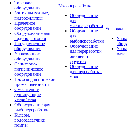
Торговое
Мясопереработка
оборудование
Зонты вытяжные,
Оборудование
гидрофильтры
для
Прачечное
мясопереработки
оборудование
Упаковка
Оборудование
Оборудование для
для
водоподготовки
Упак
рыбопереработки
Посудомоечное
обор
Оборудование
оборудование
Упак
для переработки
Упаковочное
мате
овощей и
оборудование
фруктов
Санитарно-
Оборудование
гигиеническое
для переработки
оборудование
молока
Насосы для пищевой
промышленности
Смесители и
душирующие
устройства
Оборудование для
рыбопереработки
Кулеры,
водораздатчики,
помпы