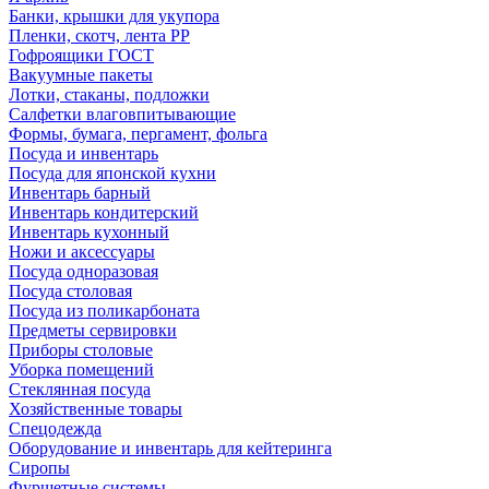
Банки, крышки для укупора
Пленки, скотч, лента РР
Гофроящики ГОСТ
Вакуумные пакеты
Лотки, стаканы, подложки
Салфетки влаговпитывающие
Формы, бумага, пергамент, фольга
Посуда и инвентарь
Посуда для японской кухни
Инвентарь барный
Инвентарь кондитерский
Инвентарь кухонный
Ножи и аксессуары
Посуда одноразовая
Посуда столовая
Посуда из поликарбоната
Предметы сервировки
Приборы столовые
Уборка помещений
Стеклянная посуда
Хозяйственные товары
Спецодежда
Оборудование и инвентарь для кейтеринга
Сиропы
Фуршетные системы