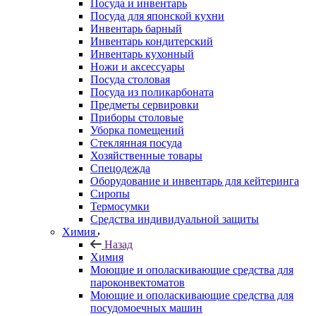
Посуда и инвентарь
Посуда для японской кухни
Инвентарь барный
Инвентарь кондитерский
Инвентарь кухонный
Ножи и аксессуары
Посуда столовая
Посуда из поликарбоната
Предметы сервировки
Приборы столовые
Уборка помещений
Стеклянная посуда
Хозяйственные товары
Спецодежда
Оборудование и инвентарь для кейтеринга
Сиропы
Термосумки
Средства индивидуальной защиты
Химия
Назад
Химия
Моющие и ополаскивающие средства для
пароконвектоматов
Моющие и ополаскивающие средства для
посудомоечных машин