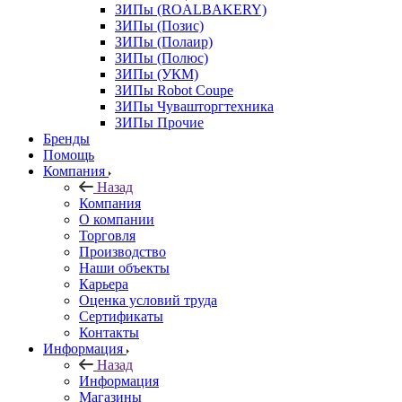
ЗИПы (ROALBAKERY)
ЗИПы (Позис)
ЗИПы (Полаир)
ЗИПы (Полюс)
ЗИПы (УКМ)
ЗИПы Robot Coupe
ЗИПы Чувашторгтехника
ЗИПы Прочие
Бренды
Помощь
Компания
Назад
Компания
О компании
Торговля
Производство
Наши объекты
Карьера
Оценка условий труда
Сертификаты
Контакты
Информация
Назад
Информация
Магазины