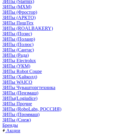
ЗИПы (Starmix)
ЗИПы (МХМ)
ЗИПы (Фростор)
ЗИПы (АРКТО)
ЗИПы ПищТех
ЗИПы (ROALBAKERY)
ЗИПы (Позис)
ЗИПы (Полаир)
ЗИПы (Полюс)
ЗИПы (Сантас)
ЗИПы (Рада)
ЗИПы Electrolux
ЗИПы (УКМ)
ЗИПы Robot Coupe
ЗИПы (Хайколд)
ЗИПы WAICO
ЗИПы Чувашторгтехника
ЗИПы (Пензмаш)
ЗИПы(Logiudice)
ЗИПы Прочие
ЗИПы (RoboLabs, РОССИЯ)
ЗИПы (Проммаш)
ЗИПы (Снеж)
Бренды
Акции