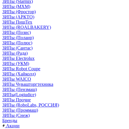
ЗИПы (Starmix)
ЗИПы (МХМ)
ЗИПы (Фростор)
ЗИПы (АРКТО)
ЗИПы ПищТех
ЗИПы (ROALBAKERY)
ЗИПы (Позис)
ЗИПы (Полаир)
ЗИПы (Полюс)
ЗИПы (Сантас)
ЗИПы (Рада)
ЗИПы Electrolux
ЗИПы (УКМ)
ЗИПы Robot Coupe
ЗИПы (Хайколд)
ЗИПы WAICO
ЗИПы Чувашторгтехника
ЗИПы (Пензмаш)
ЗИПы(Logiudice)
ЗИПы Прочие
ЗИПы (RoboLabs, РОССИЯ)
ЗИПы (Проммаш)
ЗИПы (Снеж)
Бренды
Акции