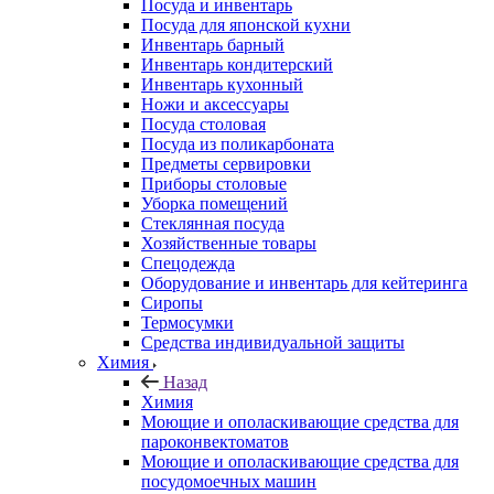
Посуда и инвентарь
Посуда для японской кухни
Инвентарь барный
Инвентарь кондитерский
Инвентарь кухонный
Ножи и аксессуары
Посуда столовая
Посуда из поликарбоната
Предметы сервировки
Приборы столовые
Уборка помещений
Стеклянная посуда
Хозяйственные товары
Спецодежда
Оборудование и инвентарь для кейтеринга
Сиропы
Термосумки
Средства индивидуальной защиты
Химия
Назад
Химия
Моющие и ополаскивающие средства для
пароконвектоматов
Моющие и ополаскивающие средства для
посудомоечных машин