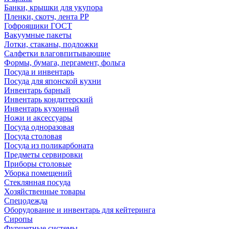
Банки, крышки для укупора
Пленки, скотч, лента РР
Гофроящики ГОСТ
Вакуумные пакеты
Лотки, стаканы, подложки
Салфетки влаговпитывающие
Формы, бумага, пергамент, фольга
Посуда и инвентарь
Посуда для японской кухни
Инвентарь барный
Инвентарь кондитерский
Инвентарь кухонный
Ножи и аксессуары
Посуда одноразовая
Посуда столовая
Посуда из поликарбоната
Предметы сервировки
Приборы столовые
Уборка помещений
Стеклянная посуда
Хозяйственные товары
Спецодежда
Оборудование и инвентарь для кейтеринга
Сиропы
Фуршетные системы