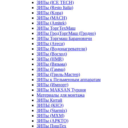
ЗИПы (ICE TECH)
ЗИПы (Resto Italia)
ЗИПы (Kopa)
ЗИПы (MACH)
ЗИПы (Amitek)
ЗИПы ТоргТехМаш
ЗИПы ГродТоргМаш (Гродно)
ЗИПы Торгмаш Барановичи
ЗИПы (Атеси)
ЗИПы (Водонагреватели)
ЗИПы (Восход)
ЗИПы (HMR)
ЗИПы (Вязьма)
ЗИПы (Гамма)
ЗИПы (Гриль-Мастер)
ЗИПы к Пельменным аппаратам
ЗИПы (Импорт)
ЗИПы MAKSAN Турция
Материалы для монтажа
ЗИПы Китай
ЗИПЫ (КНЭ)
ЗИПы (Starmix)
ЗИПы (МХМ)
ЗИПы (АРКТО)
ЗИПы ПищТех