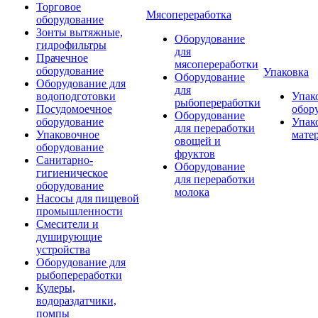
Торговое
Мясопереработка
оборудование
Зонты вытяжные,
Оборудование
гидрофильтры
для
Прачечное
мясопереработки
оборудование
Упаковка
Оборудование
Оборудование для
для
водоподготовки
Упак
рыбопереработки
Посудомоечное
обор
Оборудование
оборудование
Упак
для переработки
Упаковочное
мате
овощей и
оборудование
фруктов
Санитарно-
Оборудование
гигиеническое
для переработки
оборудование
молока
Насосы для пищевой
промышленности
Смесители и
душирующие
устройства
Оборудование для
рыбопереработки
Кулеры,
водораздатчики,
помпы