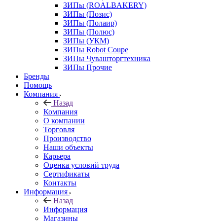
ЗИПы (ROALBAKERY)
ЗИПы (Позис)
ЗИПы (Полаир)
ЗИПы (Полюс)
ЗИПы (УКМ)
ЗИПы Robot Coupe
ЗИПы Чувашторгтехника
ЗИПы Прочие
Бренды
Помощь
Компания
Назад
Компания
О компании
Торговля
Производство
Наши объекты
Карьера
Оценка условий труда
Сертификаты
Контакты
Информация
Назад
Информация
Магазины