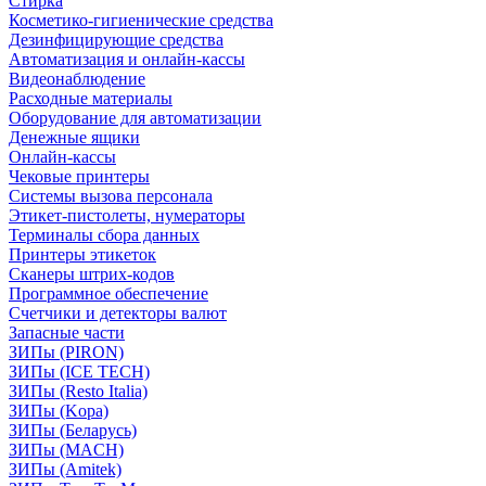
Стирка
Косметико-гигиенические средства
Дезинфицирующие средства
Автоматизация и онлайн-кассы
Видеонаблюдение
Расходные материалы
Оборудование для автоматизации
Денежные ящики
Онлайн-кассы
Чековые принтеры
Системы вызова персонала
Этикет-пистолеты, нумераторы
Терминалы сбора данных
Принтеры этикеток
Сканеры штрих-кодов
Программное обеспечение
Счетчики и детекторы валют
Запасные части
ЗИПы (PIRON)
ЗИПы (ICE TECH)
ЗИПы (Resto Italia)
ЗИПы (Kopa)
ЗИПы (Беларусь)
ЗИПы (MACH)
ЗИПы (Amitek)