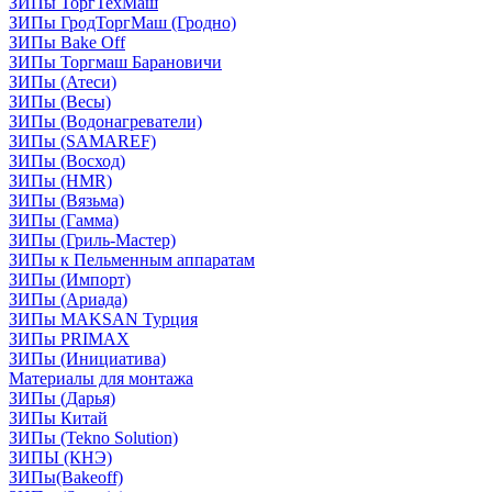
ЗИПы ТоргТехМаш
ЗИПы ГродТоргМаш (Гродно)
ЗИПы Bake Off
ЗИПы Торгмаш Барановичи
ЗИПы (Атеси)
ЗИПы (Весы)
ЗИПы (Водонагреватели)
ЗИПы (SAMAREF)
ЗИПы (Восход)
ЗИПы (HMR)
ЗИПы (Вязьма)
ЗИПы (Гамма)
ЗИПы (Гриль-Мастер)
ЗИПы к Пельменным аппаратам
ЗИПы (Импорт)
ЗИПы (Ариада)
ЗИПы MAKSAN Турция
ЗИПы PRIMAX
ЗИПы (Инициатива)
Материалы для монтажа
ЗИПы (Дарья)
ЗИПы Китай
ЗИПы (Tekno Solution)
ЗИПЫ (КНЭ)
ЗИПы(Bakeoff)