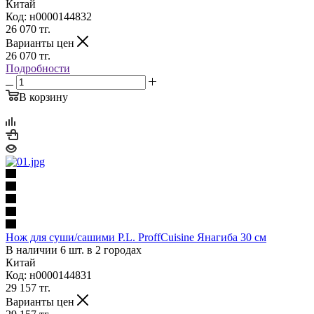
Китай
Код: н0000144832
26 070
тг.
Варианты цен
26 070
тг.
Подробности
В корзину
Нож для суши/сашими P.L. ProffСuisine Янагиба 30 см
В наличии 6 шт. в 2 городах
Китай
Код: н0000144831
29 157
тг.
Варианты цен