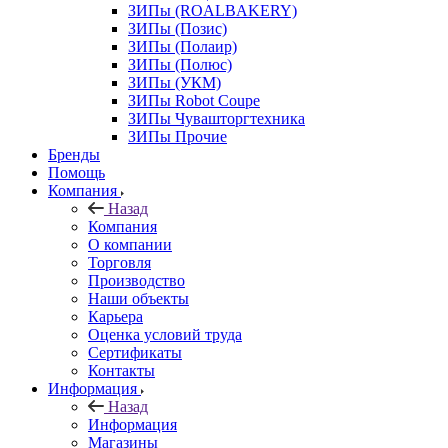
ЗИПы (ROALBAKERY)
ЗИПы (Позис)
ЗИПы (Полаир)
ЗИПы (Полюс)
ЗИПы (УКМ)
ЗИПы Robot Coupe
ЗИПы Чувашторгтехника
ЗИПы Прочие
Бренды
Помощь
Компания
Назад
Компания
О компании
Торговля
Производство
Наши объекты
Карьера
Оценка условий труда
Сертификаты
Контакты
Информация
Назад
Информация
Магазины