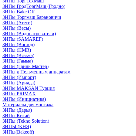
ЗИПы ТоргТехМаш
ЗИПы ГродТоргМаш (Гродно)
ЗИПы Bake Off
ЗИПы Торгмаш Барановичи
ЗИПы (Атеси)
ЗИПы (Весы)
ЗИПы (Водонагреватели)
ЗИПы (SAMAREF)
ЗИПы (Восход)
ЗИПы (HMR)
ЗИПы (Вязьма)
ЗИПы (Гамма)
ЗИПы (Гриль-Мастер)
ЗИПы к Пельменным аппаратам
ЗИПы (Импорт)
ЗИПы (Ариада)
ЗИПы MAKSAN Турция
ЗИПы PRIMAX
ЗИПы (Инициатива)
Материалы для монтажа
ЗИПы (Дарья)
ЗИПы Китай
ЗИПы (Tekno Solution)
ЗИПЫ (КНЭ)
ЗИПы(Bakeoff)