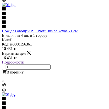
Нож для овощей P.L. ProffСuisine Усуба 21 см
В наличии 4 шт. в 1 городе
Китай
Код: н0000156361
16 431
тг.
Варианты цен
16 431
тг.
Подробности
В корзину