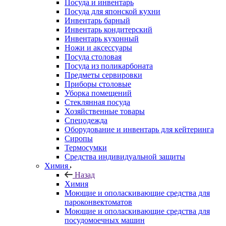
Посуда и инвентарь
Посуда для японской кухни
Инвентарь барный
Инвентарь кондитерский
Инвентарь кухонный
Ножи и аксессуары
Посуда столовая
Посуда из поликарбоната
Предметы сервировки
Приборы столовые
Уборка помещений
Стеклянная посуда
Хозяйственные товары
Спецодежда
Оборудование и инвентарь для кейтеринга
Сиропы
Термосумки
Средства индивидуальной защиты
Химия
Назад
Химия
Моющие и ополаскивающие средства для
пароконвектоматов
Моющие и ополаскивающие средства для
посудомоечных машин