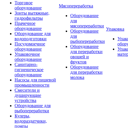
Торговое
Мясопереработка
оборудование
Зонты вытяжные,
Оборудование
гидрофильтры
для
Прачечное
мясопереработки
оборудование
Упаковка
Оборудование
Оборудование для
для
водоподготовки
Упак
рыбопереработки
Посудомоечное
обор
Оборудование
оборудование
Упак
для переработки
Упаковочное
мате
овощей и
оборудование
фруктов
Санитарно-
Оборудование
гигиеническое
для переработки
оборудование
молока
Насосы для пищевой
промышленности
Смесители и
душирующие
устройства
Оборудование для
рыбопереработки
Кулеры,
водораздатчики,
помпы