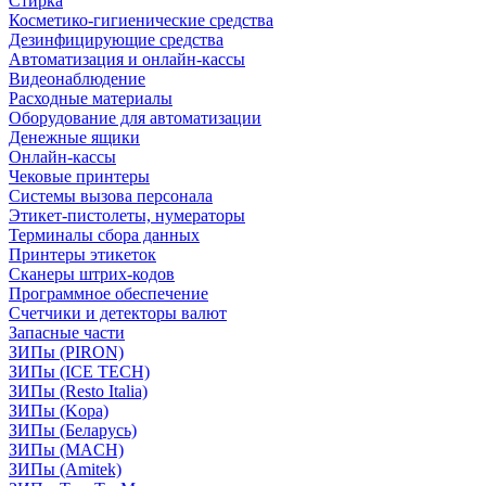
Стирка
Косметико-гигиенические средства
Дезинфицирующие средства
Автоматизация и онлайн-кассы
Видеонаблюдение
Расходные материалы
Оборудование для автоматизации
Денежные ящики
Онлайн-кассы
Чековые принтеры
Системы вызова персонала
Этикет-пистолеты, нумераторы
Терминалы сбора данных
Принтеры этикеток
Сканеры штрих-кодов
Программное обеспечение
Счетчики и детекторы валют
Запасные части
ЗИПы (PIRON)
ЗИПы (ICE TECH)
ЗИПы (Resto Italia)
ЗИПы (Kopa)
ЗИПы (Беларусь)
ЗИПы (MACH)
ЗИПы (Amitek)