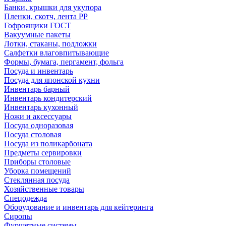
Банки, крышки для укупора
Пленки, скотч, лента РР
Гофроящики ГОСТ
Вакуумные пакеты
Лотки, стаканы, подложки
Салфетки влаговпитывающие
Формы, бумага, пергамент, фольга
Посуда и инвентарь
Посуда для японской кухни
Инвентарь барный
Инвентарь кондитерский
Инвентарь кухонный
Ножи и аксессуары
Посуда одноразовая
Посуда столовая
Посуда из поликарбоната
Предметы сервировки
Приборы столовые
Уборка помещений
Стеклянная посуда
Хозяйственные товары
Спецодежда
Оборудование и инвентарь для кейтеринга
Сиропы
Фуршетные системы