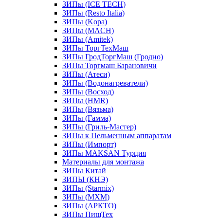
ЗИПы (ICE TECH)
ЗИПы (Resto Italia)
ЗИПы (Kopa)
ЗИПы (MACH)
ЗИПы (Amitek)
ЗИПы ТоргТехМаш
ЗИПы ГродТоргМаш (Гродно)
ЗИПы Торгмаш Барановичи
ЗИПы (Атеси)
ЗИПы (Водонагреватели)
ЗИПы (Восход)
ЗИПы (HMR)
ЗИПы (Вязьма)
ЗИПы (Гамма)
ЗИПы (Гриль-Мастер)
ЗИПы к Пельменным аппаратам
ЗИПы (Импорт)
ЗИПы MAKSAN Турция
Материалы для монтажа
ЗИПы Китай
ЗИПЫ (КНЭ)
ЗИПы (Starmix)
ЗИПы (МХМ)
ЗИПы (АРКТО)
ЗИПы ПищТех