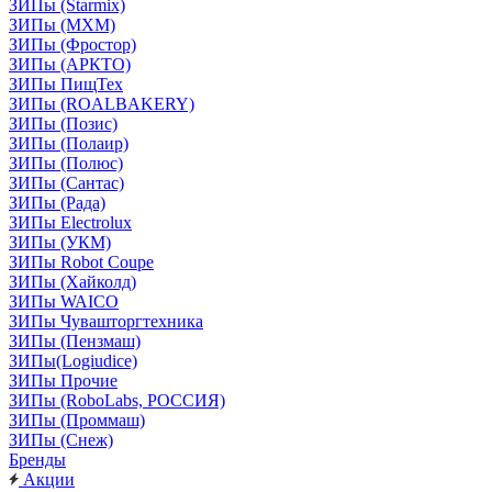
ЗИПы (Starmix)
ЗИПы (МХМ)
ЗИПы (Фростор)
ЗИПы (АРКТО)
ЗИПы ПищТех
ЗИПы (ROALBAKERY)
ЗИПы (Позис)
ЗИПы (Полаир)
ЗИПы (Полюс)
ЗИПы (Сантас)
ЗИПы (Рада)
ЗИПы Electrolux
ЗИПы (УКМ)
ЗИПы Robot Coupe
ЗИПы (Хайколд)
ЗИПы WAICO
ЗИПы Чувашторгтехника
ЗИПы (Пензмаш)
ЗИПы(Logiudice)
ЗИПы Прочие
ЗИПы (RoboLabs, РОССИЯ)
ЗИПы (Проммаш)
ЗИПы (Снеж)
Бренды
Акции