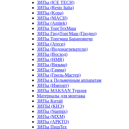
ЗИПы (ICE TECH)
ЗИПы (Resto Italia)
ЗИПы (Kopa)
ЗИПы (MACH)
ЗИПы (Amitek)
ЗИПы ТоргТехМаш
ЗИПы ГродТоргМаш (Гродно)
ЗИПы Торгмаш Барановичи
ЗИПы (Атеси)
ЗИПы (Водонагреватели)
ЗИПы (Восход)
ЗИПы (HMR)
ЗИПы (Вязьма)
ЗИПы (Гамма)
ЗИПы (Гриль-Мастер)
ЗИПы к Пельменным аппаратам
ЗИПы (Импорт)
ЗИПы MAKSAN Турция
Материалы для монтажа
ЗИПы Китай
ЗИПЫ (КНЭ)
ЗИПы (Starmix)
ЗИПы (МХМ)
ЗИПы (АРКТО)
ЗИПы ПищТех