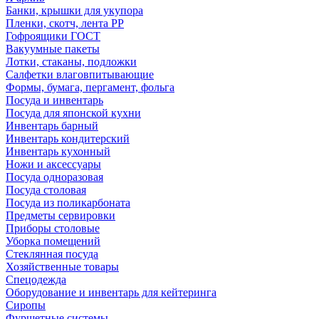
Банки, крышки для укупора
Пленки, скотч, лента РР
Гофроящики ГОСТ
Вакуумные пакеты
Лотки, стаканы, подложки
Салфетки влаговпитывающие
Формы, бумага, пергамент, фольга
Посуда и инвентарь
Посуда для японской кухни
Инвентарь барный
Инвентарь кондитерский
Инвентарь кухонный
Ножи и аксессуары
Посуда одноразовая
Посуда столовая
Посуда из поликарбоната
Предметы сервировки
Приборы столовые
Уборка помещений
Стеклянная посуда
Хозяйственные товары
Спецодежда
Оборудование и инвентарь для кейтеринга
Сиропы
Фуршетные системы