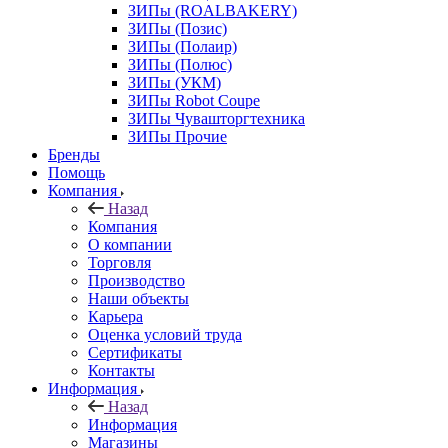
ЗИПы (ROALBAKERY)
ЗИПы (Позис)
ЗИПы (Полаир)
ЗИПы (Полюс)
ЗИПы (УКМ)
ЗИПы Robot Coupe
ЗИПы Чувашторгтехника
ЗИПы Прочие
Бренды
Помощь
Компания
Назад
Компания
О компании
Торговля
Производство
Наши объекты
Карьера
Оценка условий труда
Сертификаты
Контакты
Информация
Назад
Информация
Магазины