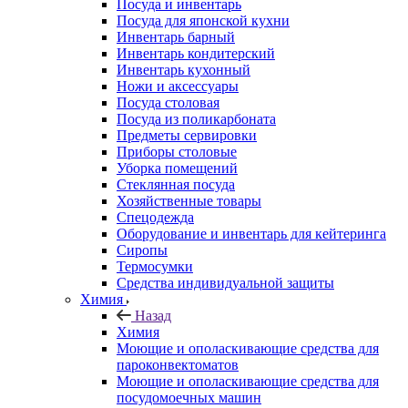
Посуда и инвентарь
Посуда для японской кухни
Инвентарь барный
Инвентарь кондитерский
Инвентарь кухонный
Ножи и аксессуары
Посуда столовая
Посуда из поликарбоната
Предметы сервировки
Приборы столовые
Уборка помещений
Стеклянная посуда
Хозяйственные товары
Спецодежда
Оборудование и инвентарь для кейтеринга
Сиропы
Термосумки
Средства индивидуальной защиты
Химия
Назад
Химия
Моющие и ополаскивающие средства для
пароконвектоматов
Моющие и ополаскивающие средства для
посудомоечных машин