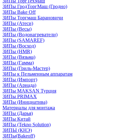
ЗИПы ТоргТехМаш
ЗИПы ГродТоргМаш (Гродно)
ЗИПы Bake Off
ЗИПы Торгмаш Барановичи
ЗИПы (Атеси)
ЗИПы (Весы)
ЗИПы (Водонагреватели)
ЗИПы (SAMAREF)
ЗИПы (Восход)
ЗИПы (HMR)
ЗИПы (Вязьма)
ЗИПы (Гамма)
ЗИПы (Гриль-Мастер)
ЗИПы к Пельменным аппаратам
ЗИПы (Импорт)
ЗИПы (Ариада)
ЗИПы MAKSAN Турция
ЗИПы PRIMAX
ЗИПы (Инициатива)
Материалы для монтажа
ЗИПы (Дарья)
ЗИПы Китай
ЗИПы (Tekno Solution)
ЗИПЫ (КНЭ)
ЗИПы(Bakeoff)