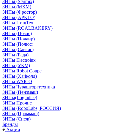
ЗИПы (Starmix)
ЗИПы (МХМ)
ЗИПы (Фростор)
ЗИПы (АРКТО)
ЗИПы ПищТех
ЗИПы (ROALBAKERY)
ЗИПы (Позис)
ЗИПы (Полаир)
ЗИПы (Полюс)
ЗИПы (Сантас)
ЗИПы (Рада)
ЗИПы Electrolux
ЗИПы (УКМ)
ЗИПы Robot Coupe
ЗИПы (Хайколд)
ЗИПы WAICO
ЗИПы Чувашторгтехника
ЗИПы (Пензмаш)
ЗИПы(Logiudice)
ЗИПы Прочие
ЗИПы (RoboLabs, РОССИЯ)
ЗИПы (Проммаш)
ЗИПы (Снеж)
Бренды
Акции