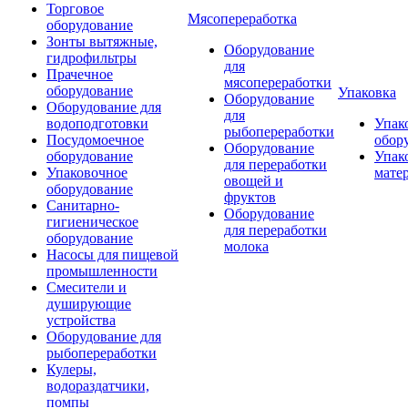
Торговое
Мясопереработка
оборудование
Зонты вытяжные,
Оборудование
гидрофильтры
для
Прачечное
мясопереработки
оборудование
Упаковка
Оборудование
Оборудование для
для
водоподготовки
Упак
рыбопереработки
Посудомоечное
обор
Оборудование
оборудование
Упак
для переработки
Упаковочное
мате
овощей и
оборудование
фруктов
Санитарно-
Оборудование
гигиеническое
для переработки
оборудование
молока
Насосы для пищевой
промышленности
Смесители и
душирующие
устройства
Оборудование для
рыбопереработки
Кулеры,
водораздатчики,
помпы