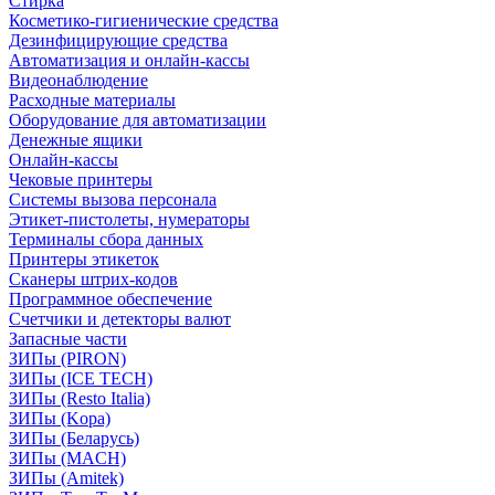
Стирка
Косметико-гигиенические средства
Дезинфицирующие средства
Автоматизация и онлайн-кассы
Видеонаблюдение
Расходные материалы
Оборудование для автоматизации
Денежные ящики
Онлайн-кассы
Чековые принтеры
Системы вызова персонала
Этикет-пистолеты, нумераторы
Терминалы сбора данных
Принтеры этикеток
Сканеры штрих-кодов
Программное обеспечение
Счетчики и детекторы валют
Запасные части
ЗИПы (PIRON)
ЗИПы (ICE TECH)
ЗИПы (Resto Italia)
ЗИПы (Kopa)
ЗИПы (Беларусь)
ЗИПы (MACH)
ЗИПы (Amitek)