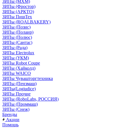
ЗИПы (МХМ)
ЗИПы (Фростор)
ЗИПы (АРКТО)
ЗИПы ПищТех
ЗИПы (ROALBAKERY)
ЗИПы (Позис)
ЗИПы (Полаир)
ЗИПы (Полюс)
ЗИПы (Сантас)
ЗИПы (Рада)
ЗИПы Electrolux
ЗИПы (УКМ)
ЗИПы Robot Coupe
ЗИПы (Хайколд)
ЗИПы WAICO
ЗИПы Чувашторгтехника
ЗИПы (Пензмаш)
ЗИПы(Logiudice)
ЗИПы Прочие
ЗИПы (RoboLabs, РОССИЯ)
ЗИПы (Проммаш)
ЗИПы (Снеж)
Бренды
Акции
Помощь