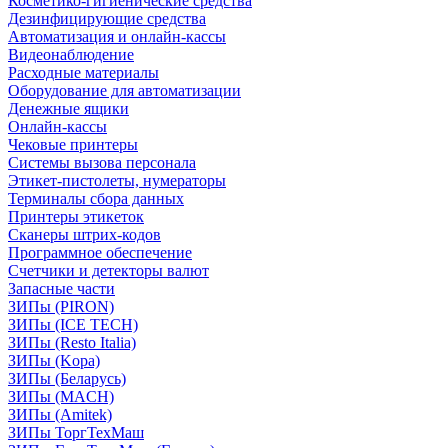
Косметико-гигиенические средства
Дезинфицирующие средства
Автоматизация и онлайн-кассы
Видеонаблюдение
Расходные материалы
Оборудование для автоматизации
Денежные ящики
Онлайн-кассы
Чековые принтеры
Системы вызова персонала
Этикет-пистолеты, нумераторы
Терминалы сбора данных
Принтеры этикеток
Сканеры штрих-кодов
Программное обеспечение
Счетчики и детекторы валют
Запасные части
ЗИПы (PIRON)
ЗИПы (ICE TECH)
ЗИПы (Resto Italia)
ЗИПы (Kopa)
ЗИПы (Беларусь)
ЗИПы (MACH)
ЗИПы (Amitek)
ЗИПы ТоргТехМаш