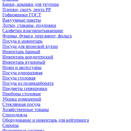
Банки, крышки для укупора
Пленки, скотч, лента РР
Гофроящики ГОСТ
Вакуумные пакеты
Лотки, стаканы, подложки
Салфетки влаговпитывающие
Формы, бумага, пергамент, фольга
Посуда и инвентарь
Посуда для японской кухни
Инвентарь барный
Инвентарь кондитерский
Инвентарь кухонный
Ножи и аксессуары
Посуда одноразовая
Посуда столовая
Посуда из поликарбоната
Предметы сервировки
Приборы столовые
Уборка помещений
Стеклянная посуда
Хозяйственные товары
Спецодежда
Оборудование и инвентарь для кейтеринга
Сиропы
Фуршетные системы