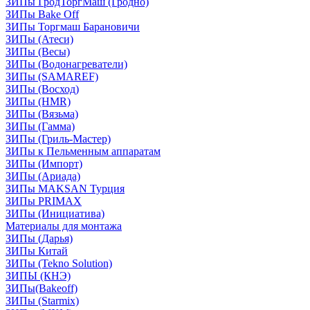
ЗИПы ГродТоргМаш (Гродно)
ЗИПы Bake Off
ЗИПы Торгмаш Барановичи
ЗИПы (Атеси)
ЗИПы (Весы)
ЗИПы (Водонагреватели)
ЗИПы (SAMAREF)
ЗИПы (Восход)
ЗИПы (HMR)
ЗИПы (Вязьма)
ЗИПы (Гамма)
ЗИПы (Гриль-Мастер)
ЗИПы к Пельменным аппаратам
ЗИПы (Импорт)
ЗИПы (Ариада)
ЗИПы MAKSAN Турция
ЗИПы PRIMAX
ЗИПы (Инициатива)
Материалы для монтажа
ЗИПы (Дарья)
ЗИПы Китай
ЗИПы (Tekno Solution)
ЗИПЫ (КНЭ)
ЗИПы(Bakeoff)
ЗИПы (Starmix)