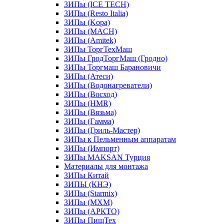
ЗИПы (ICE TECH)
ЗИПы (Resto Italia)
ЗИПы (Kopa)
ЗИПы (MACH)
ЗИПы (Amitek)
ЗИПы ТоргТехМаш
ЗИПы ГродТоргМаш (Гродно)
ЗИПы Торгмаш Барановичи
ЗИПы (Атеси)
ЗИПы (Водонагреватели)
ЗИПы (Восход)
ЗИПы (HMR)
ЗИПы (Вязьма)
ЗИПы (Гамма)
ЗИПы (Гриль-Мастер)
ЗИПы к Пельменным аппаратам
ЗИПы (Импорт)
ЗИПы MAKSAN Турция
Материалы для монтажа
ЗИПы Китай
ЗИПЫ (КНЭ)
ЗИПы (Starmix)
ЗИПы (МХМ)
ЗИПы (АРКТО)
ЗИПы ПищТех