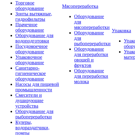
Торговое
Мясопереработка
оборудование
Зонты вытяжные,
Оборудование
гидрофильтры
для
Прачечное
мясопереработки
оборудование
Упаковка
Оборудование
Оборудование для
для
водоподготовки
Упак
рыбопереработки
Посудомоечное
обор
Оборудование
оборудование
Упак
для переработки
Упаковочное
мате
овощей и
оборудование
фруктов
Санитарно-
Оборудование
гигиеническое
для переработки
оборудование
молока
Насосы для пищевой
промышленности
Смесители и
душирующие
устройства
Оборудование для
рыбопереработки
Кулеры,
водораздатчики,
помпы