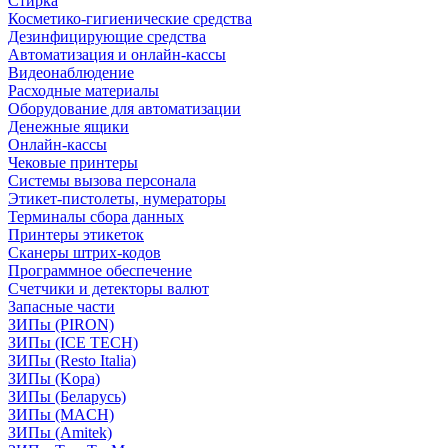
Стирка
Косметико-гигиенические средства
Дезинфицирующие средства
Автоматизация и онлайн-кассы
Видеонаблюдение
Расходные материалы
Оборудование для автоматизации
Денежные ящики
Онлайн-кассы
Чековые принтеры
Системы вызова персонала
Этикет-пистолеты, нумераторы
Терминалы сбора данных
Принтеры этикеток
Сканеры штрих-кодов
Программное обеспечение
Счетчики и детекторы валют
Запасные части
ЗИПы (PIRON)
ЗИПы (ICE TECH)
ЗИПы (Resto Italia)
ЗИПы (Kopa)
ЗИПы (Беларусь)
ЗИПы (MACH)
ЗИПы (Amitek)