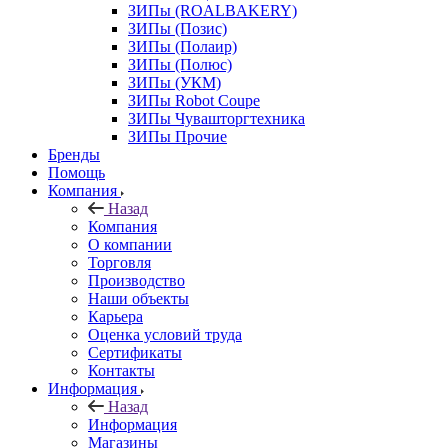
ЗИПы (ROALBAKERY)
ЗИПы (Позис)
ЗИПы (Полаир)
ЗИПы (Полюс)
ЗИПы (УКМ)
ЗИПы Robot Coupe
ЗИПы Чувашторгтехника
ЗИПы Прочие
Бренды
Помощь
Компания
Назад
Компания
О компании
Торговля
Производство
Наши объекты
Карьера
Оценка условий труда
Сертификаты
Контакты
Информация
Назад
Информация
Магазины