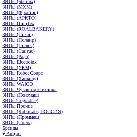
ЗИПы (Starmix)
ЗИПы (МХМ)
ЗИПы (Фростор)
ЗИПы (АРКТО)
ЗИПы ПищТех
ЗИПы (ROALBAKERY)
ЗИПы (Позис)
ЗИПы (Полаир)
ЗИПы (Полюс)
ЗИПы (Сантас)
ЗИПы (Рада)
ЗИПы Electrolux
ЗИПы (УКМ)
ЗИПы Robot Coupe
ЗИПы (Хайколд)
ЗИПы WAICO
ЗИПы Чувашторгтехника
ЗИПы (Пензмаш)
ЗИПы(Logiudice)
ЗИПы Прочие
ЗИПы (RoboLabs, РОССИЯ)
ЗИПы (Проммаш)
ЗИПы (Снеж)
Бренды
Акции