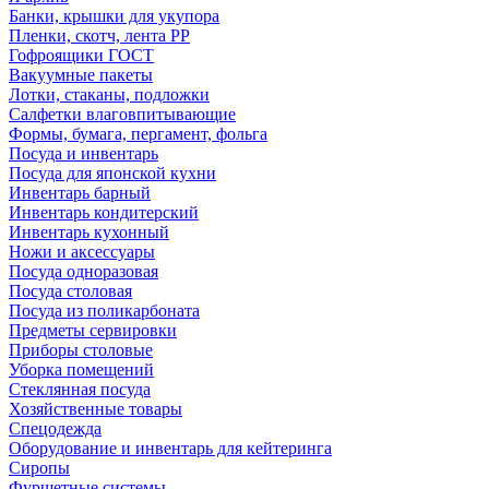
Банки, крышки для укупора
Пленки, скотч, лента РР
Гофроящики ГОСТ
Вакуумные пакеты
Лотки, стаканы, подложки
Салфетки влаговпитывающие
Формы, бумага, пергамент, фольга
Посуда и инвентарь
Посуда для японской кухни
Инвентарь барный
Инвентарь кондитерский
Инвентарь кухонный
Ножи и аксессуары
Посуда одноразовая
Посуда столовая
Посуда из поликарбоната
Предметы сервировки
Приборы столовые
Уборка помещений
Стеклянная посуда
Хозяйственные товары
Спецодежда
Оборудование и инвентарь для кейтеринга
Сиропы
Фуршетные системы