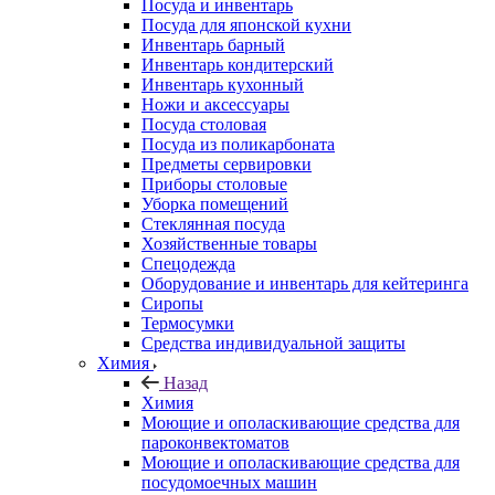
Посуда и инвентарь
Посуда для японской кухни
Инвентарь барный
Инвентарь кондитерский
Инвентарь кухонный
Ножи и аксессуары
Посуда столовая
Посуда из поликарбоната
Предметы сервировки
Приборы столовые
Уборка помещений
Стеклянная посуда
Хозяйственные товары
Спецодежда
Оборудование и инвентарь для кейтеринга
Сиропы
Термосумки
Средства индивидуальной защиты
Химия
Назад
Химия
Моющие и ополаскивающие средства для
пароконвектоматов
Моющие и ополаскивающие средства для
посудомоечных машин