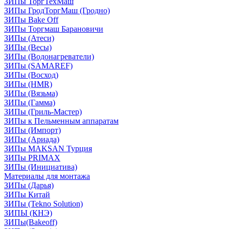
ЗИПы ТоргТехМаш
ЗИПы ГродТоргМаш (Гродно)
ЗИПы Bake Off
ЗИПы Торгмаш Барановичи
ЗИПы (Атеси)
ЗИПы (Весы)
ЗИПы (Водонагреватели)
ЗИПы (SAMAREF)
ЗИПы (Восход)
ЗИПы (HMR)
ЗИПы (Вязьма)
ЗИПы (Гамма)
ЗИПы (Гриль-Мастер)
ЗИПы к Пельменным аппаратам
ЗИПы (Импорт)
ЗИПы (Ариада)
ЗИПы MAKSAN Турция
ЗИПы PRIMAX
ЗИПы (Инициатива)
Материалы для монтажа
ЗИПы (Дарья)
ЗИПы Китай
ЗИПы (Tekno Solution)
ЗИПЫ (КНЭ)
ЗИПы(Bakeoff)