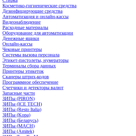
Стирка
Косметико-гигиенические средства
Дезинфицирующие средства
Автоматизация и онлайн-кассы
Видеонаблюдение
Расходные материалы
Оборудование для автоматизации
Денежные ящики
Онлайн-кассы
Чековые принтеры
Системы вызова персонала
Этикет-пистолеты, нумераторы
Терминалы сбора данных
Принтеры этикеток
Сканеры штрих-кодов
Программное обеспечение
Счетчики и детекторы валют
Запасные части
ЗИПы (PIRON)
ЗИПы (ICE TECH)
ЗИПы (Resto Italia)
ЗИПы (Kopa)
ЗИПы (Беларусь)
ЗИПы (MACH)
ЗИПы (Amitek)