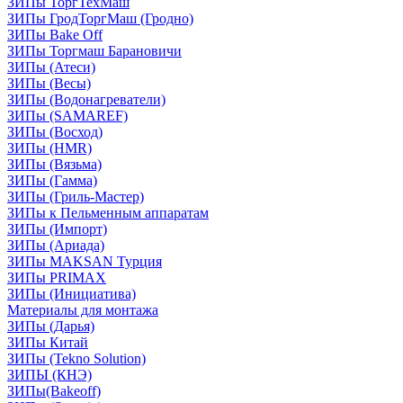
ЗИПы ТоргТехМаш
ЗИПы ГродТоргМаш (Гродно)
ЗИПы Bake Off
ЗИПы Торгмаш Барановичи
ЗИПы (Атеси)
ЗИПы (Весы)
ЗИПы (Водонагреватели)
ЗИПы (SAMAREF)
ЗИПы (Восход)
ЗИПы (HMR)
ЗИПы (Вязьма)
ЗИПы (Гамма)
ЗИПы (Гриль-Мастер)
ЗИПы к Пельменным аппаратам
ЗИПы (Импорт)
ЗИПы (Ариада)
ЗИПы MAKSAN Турция
ЗИПы PRIMAX
ЗИПы (Инициатива)
Материалы для монтажа
ЗИПы (Дарья)
ЗИПы Китай
ЗИПы (Tekno Solution)
ЗИПЫ (КНЭ)
ЗИПы(Bakeoff)