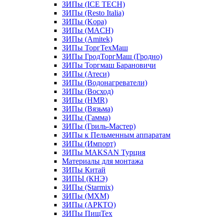
ЗИПы (ICE TECH)
ЗИПы (Resto Italia)
ЗИПы (Kopa)
ЗИПы (MACH)
ЗИПы (Amitek)
ЗИПы ТоргТехМаш
ЗИПы ГродТоргМаш (Гродно)
ЗИПы Торгмаш Барановичи
ЗИПы (Атеси)
ЗИПы (Водонагреватели)
ЗИПы (Восход)
ЗИПы (HMR)
ЗИПы (Вязьма)
ЗИПы (Гамма)
ЗИПы (Гриль-Мастер)
ЗИПы к Пельменным аппаратам
ЗИПы (Импорт)
ЗИПы MAKSAN Турция
Материалы для монтажа
ЗИПы Китай
ЗИПЫ (КНЭ)
ЗИПы (Starmix)
ЗИПы (МХМ)
ЗИПы (АРКТО)
ЗИПы ПищТех