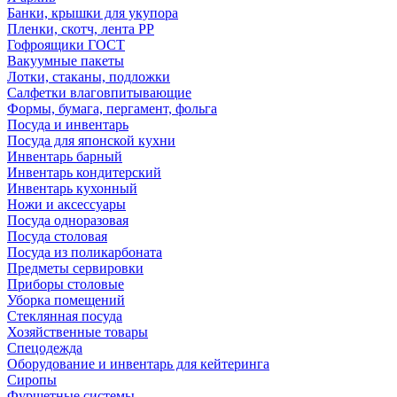
Банки, крышки для укупора
Пленки, скотч, лента РР
Гофроящики ГОСТ
Вакуумные пакеты
Лотки, стаканы, подложки
Салфетки влаговпитывающие
Формы, бумага, пергамент, фольга
Посуда и инвентарь
Посуда для японской кухни
Инвентарь барный
Инвентарь кондитерский
Инвентарь кухонный
Ножи и аксессуары
Посуда одноразовая
Посуда столовая
Посуда из поликарбоната
Предметы сервировки
Приборы столовые
Уборка помещений
Стеклянная посуда
Хозяйственные товары
Спецодежда
Оборудование и инвентарь для кейтеринга
Сиропы
Фуршетные системы