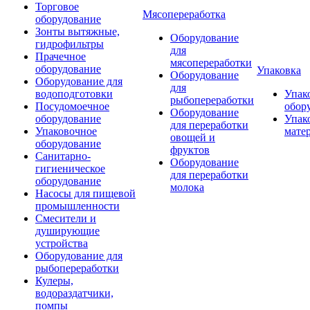
Торговое
Мясопереработка
оборудование
Зонты вытяжные,
Оборудование
гидрофильтры
для
Прачечное
мясопереработки
оборудование
Упаковка
Оборудование
Оборудование для
для
водоподготовки
Упак
рыбопереработки
Посудомоечное
обор
Оборудование
оборудование
Упак
для переработки
Упаковочное
мате
овощей и
оборудование
фруктов
Санитарно-
Оборудование
гигиеническое
для переработки
оборудование
молока
Насосы для пищевой
промышленности
Смесители и
душирующие
устройства
Оборудование для
рыбопереработки
Кулеры,
водораздатчики,
помпы