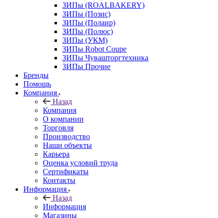
ЗИПы (ROALBAKERY)
ЗИПы (Позис)
ЗИПы (Полаир)
ЗИПы (Полюс)
ЗИПы (УКМ)
ЗИПы Robot Coupe
ЗИПы Чувашторгтехника
ЗИПы Прочие
Бренды
Помощь
Компания
Назад
Компания
О компании
Торговля
Производство
Наши объекты
Карьера
Оценка условий труда
Сертификаты
Контакты
Информация
Назад
Информация
Магазины