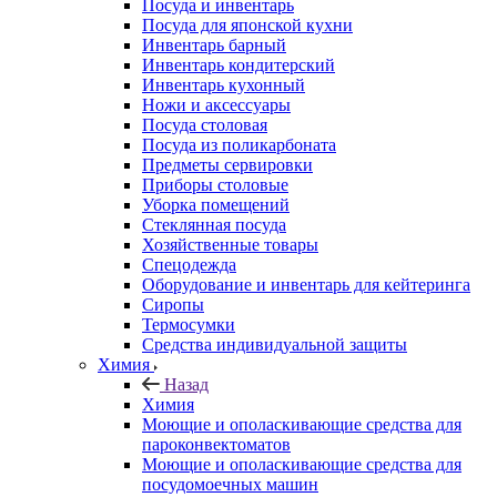
Посуда и инвентарь
Посуда для японской кухни
Инвентарь барный
Инвентарь кондитерский
Инвентарь кухонный
Ножи и аксессуары
Посуда столовая
Посуда из поликарбоната
Предметы сервировки
Приборы столовые
Уборка помещений
Стеклянная посуда
Хозяйственные товары
Спецодежда
Оборудование и инвентарь для кейтеринга
Сиропы
Термосумки
Средства индивидуальной защиты
Химия
Назад
Химия
Моющие и ополаскивающие средства для
пароконвектоматов
Моющие и ополаскивающие средства для
посудомоечных машин