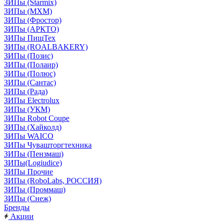
ЗИПы (Starmix)
ЗИПы (МХМ)
ЗИПы (Фростор)
ЗИПы (АРКТО)
ЗИПы ПищТех
ЗИПы (ROALBAKERY)
ЗИПы (Позис)
ЗИПы (Полаир)
ЗИПы (Полюс)
ЗИПы (Сантас)
ЗИПы (Рада)
ЗИПы Electrolux
ЗИПы (УКМ)
ЗИПы Robot Coupe
ЗИПы (Хайколд)
ЗИПы WAICO
ЗИПы Чувашторгтехника
ЗИПы (Пензмаш)
ЗИПы(Logiudice)
ЗИПы Прочие
ЗИПы (RoboLabs, РОССИЯ)
ЗИПы (Проммаш)
ЗИПы (Снеж)
Бренды
Акции