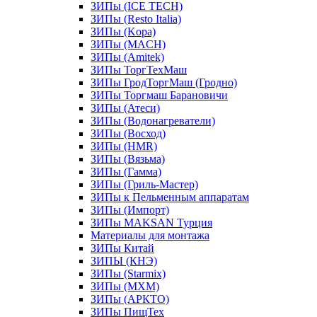
ЗИПы (ICE TECH)
ЗИПы (Resto Italia)
ЗИПы (Kopa)
ЗИПы (MACH)
ЗИПы (Amitek)
ЗИПы ТоргТехМаш
ЗИПы ГродТоргМаш (Гродно)
ЗИПы Торгмаш Барановичи
ЗИПы (Атеси)
ЗИПы (Водонагреватели)
ЗИПы (Восход)
ЗИПы (HMR)
ЗИПы (Вязьма)
ЗИПы (Гамма)
ЗИПы (Гриль-Мастер)
ЗИПы к Пельменным аппаратам
ЗИПы (Импорт)
ЗИПы MAKSAN Турция
Материалы для монтажа
ЗИПы Китай
ЗИПЫ (КНЭ)
ЗИПы (Starmix)
ЗИПы (МХМ)
ЗИПы (АРКТО)
ЗИПы ПищТех