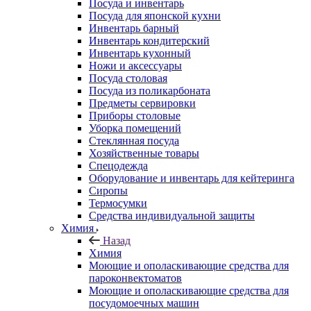
Посуда и инвентарь
Посуда для японской кухни
Инвентарь барный
Инвентарь кондитерский
Инвентарь кухонный
Ножи и аксессуары
Посуда столовая
Посуда из поликарбоната
Предметы сервировки
Приборы столовые
Уборка помещений
Стеклянная посуда
Хозяйственные товары
Спецодежда
Оборудование и инвентарь для кейтеринга
Сиропы
Термосумки
Средства индивидуальной защиты
Химия
Назад
Химия
Моющие и ополаскивающие средства для
пароконвектоматов
Моющие и ополаскивающие средства для
посудомоечных машин