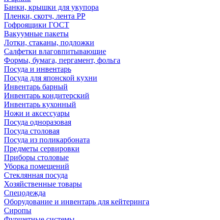
Банки, крышки для укупора
Пленки, скотч, лента РР
Гофроящики ГОСТ
Вакуумные пакеты
Лотки, стаканы, подложки
Салфетки влаговпитывающие
Формы, бумага, пергамент, фольга
Посуда и инвентарь
Посуда для японской кухни
Инвентарь барный
Инвентарь кондитерский
Инвентарь кухонный
Ножи и аксессуары
Посуда одноразовая
Посуда столовая
Посуда из поликарбоната
Предметы сервировки
Приборы столовые
Уборка помещений
Стеклянная посуда
Хозяйственные товары
Спецодежда
Оборудование и инвентарь для кейтеринга
Сиропы
Фуршетные системы