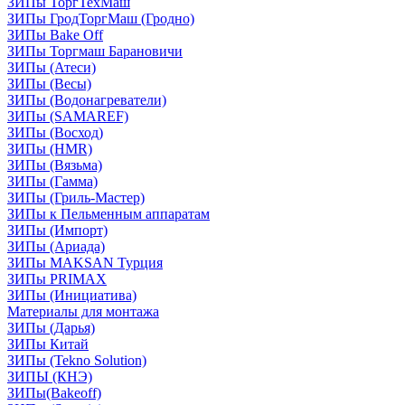
ЗИПы ТоргТехМаш
ЗИПы ГродТоргМаш (Гродно)
ЗИПы Bake Off
ЗИПы Торгмаш Барановичи
ЗИПы (Атеси)
ЗИПы (Весы)
ЗИПы (Водонагреватели)
ЗИПы (SAMAREF)
ЗИПы (Восход)
ЗИПы (HMR)
ЗИПы (Вязьма)
ЗИПы (Гамма)
ЗИПы (Гриль-Мастер)
ЗИПы к Пельменным аппаратам
ЗИПы (Импорт)
ЗИПы (Ариада)
ЗИПы MAKSAN Турция
ЗИПы PRIMAX
ЗИПы (Инициатива)
Материалы для монтажа
ЗИПы (Дарья)
ЗИПы Китай
ЗИПы (Tekno Solution)
ЗИПЫ (КНЭ)
ЗИПы(Bakeoff)