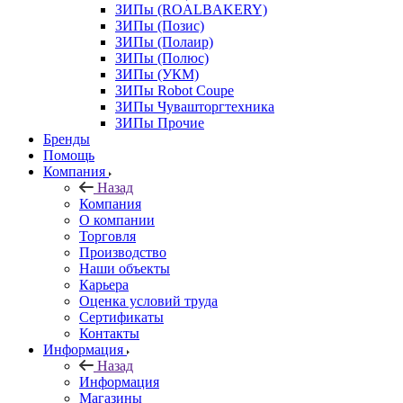
ЗИПы (ROALBAKERY)
ЗИПы (Позис)
ЗИПы (Полаир)
ЗИПы (Полюс)
ЗИПы (УКМ)
ЗИПы Robot Coupe
ЗИПы Чувашторгтехника
ЗИПы Прочие
Бренды
Помощь
Компания
Назад
Компания
О компании
Торговля
Производство
Наши объекты
Карьера
Оценка условий труда
Сертификаты
Контакты
Информация
Назад
Информация
Магазины