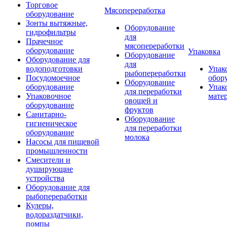
Торговое
Мясопереработка
оборудование
Зонты вытяжные,
Оборудование
гидрофильтры
для
Прачечное
мясопереработки
оборудование
Упаковка
Оборудование
Оборудование для
для
водоподготовки
Упак
рыбопереработки
Посудомоечное
обор
Оборудование
оборудование
Упак
для переработки
Упаковочное
мате
овощей и
оборудование
фруктов
Санитарно-
Оборудование
гигиеническое
для переработки
оборудование
молока
Насосы для пищевой
промышленности
Смесители и
душирующие
устройства
Оборудование для
рыбопереработки
Кулеры,
водораздатчики,
помпы