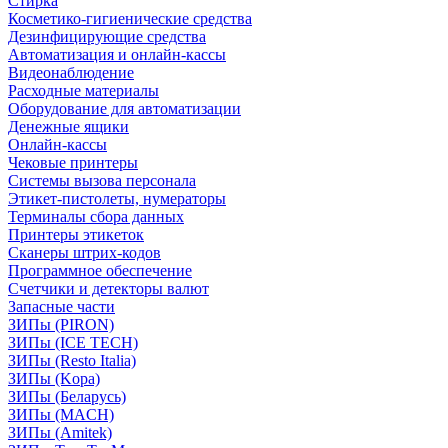
Стирка
Косметико-гигиенические средства
Дезинфицирующие средства
Автоматизация и онлайн-кассы
Видеонаблюдение
Расходные материалы
Оборудование для автоматизации
Денежные ящики
Онлайн-кассы
Чековые принтеры
Системы вызова персонала
Этикет-пистолеты, нумераторы
Терминалы сбора данных
Принтеры этикеток
Сканеры штрих-кодов
Программное обеспечение
Счетчики и детекторы валют
Запасные части
ЗИПы (PIRON)
ЗИПы (ICE TECH)
ЗИПы (Resto Italia)
ЗИПы (Kopa)
ЗИПы (Беларусь)
ЗИПы (MACH)
ЗИПы (Amitek)