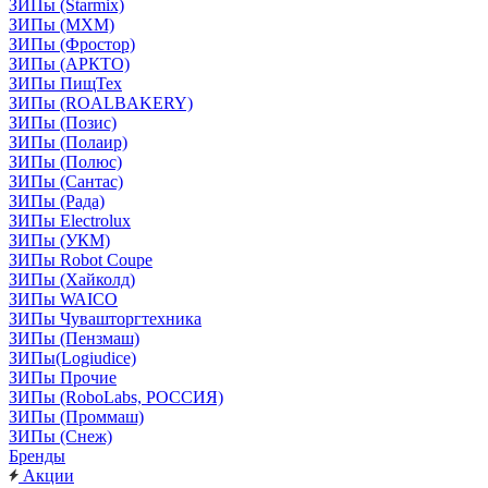
ЗИПы (Starmix)
ЗИПы (МХМ)
ЗИПы (Фростор)
ЗИПы (АРКТО)
ЗИПы ПищТех
ЗИПы (ROALBAKERY)
ЗИПы (Позис)
ЗИПы (Полаир)
ЗИПы (Полюс)
ЗИПы (Сантас)
ЗИПы (Рада)
ЗИПы Electrolux
ЗИПы (УКМ)
ЗИПы Robot Coupe
ЗИПы (Хайколд)
ЗИПы WAICO
ЗИПы Чувашторгтехника
ЗИПы (Пензмаш)
ЗИПы(Logiudice)
ЗИПы Прочие
ЗИПы (RoboLabs, РОССИЯ)
ЗИПы (Проммаш)
ЗИПы (Снеж)
Бренды
Акции