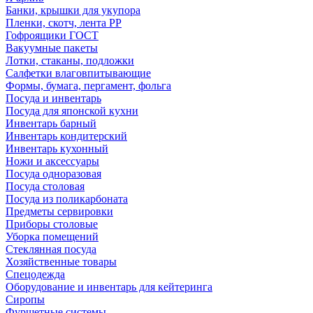
Банки, крышки для укупора
Пленки, скотч, лента РР
Гофроящики ГОСТ
Вакуумные пакеты
Лотки, стаканы, подложки
Салфетки влаговпитывающие
Формы, бумага, пергамент, фольга
Посуда и инвентарь
Посуда для японской кухни
Инвентарь барный
Инвентарь кондитерский
Инвентарь кухонный
Ножи и аксессуары
Посуда одноразовая
Посуда столовая
Посуда из поликарбоната
Предметы сервировки
Приборы столовые
Уборка помещений
Стеклянная посуда
Хозяйственные товары
Спецодежда
Оборудование и инвентарь для кейтеринга
Сиропы
Фуршетные системы