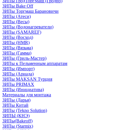
ЗИПы ГродТоргМаш (Гродно)
ЗИПы Bake Off
ЗИПы Торгмаш Барановичи
ЗИПы (Атеси)
ЗИПы (Весы)
ЗИПы (Водонагреватели)
ЗИПы (SAMAREF)
ЗИПы (Восход)
ЗИПы (HMR)
ЗИПы (Вязьма)
ЗИПы (Гамма)
ЗИПы (Гриль-Мастер)
ЗИПы к Пельменным аппаратам
ЗИПы (Импорт)
ЗИПы (Ариада)
ЗИПы MAKSAN Турция
ЗИПы PRIMAX
ЗИПы (Инициатива)
Материалы для монтажа
ЗИПы (Дарья)
ЗИПы Китай
ЗИПы (Tekno Solution)
ЗИПЫ (КНЭ)
ЗИПы(Bakeoff)
ЗИПы (Starmix)