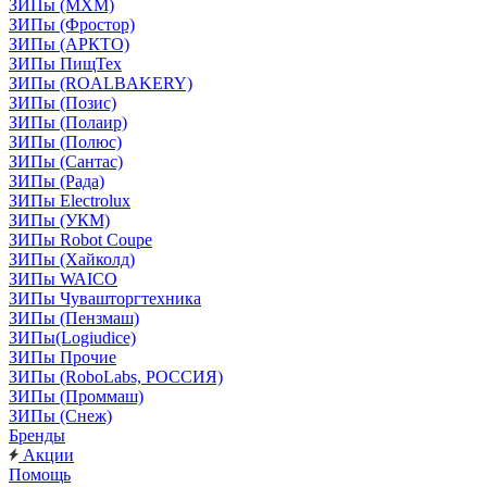
ЗИПы (МХМ)
ЗИПы (Фростор)
ЗИПы (АРКТО)
ЗИПы ПищТех
ЗИПы (ROALBAKERY)
ЗИПы (Позис)
ЗИПы (Полаир)
ЗИПы (Полюс)
ЗИПы (Сантас)
ЗИПы (Рада)
ЗИПы Electrolux
ЗИПы (УКМ)
ЗИПы Robot Coupe
ЗИПы (Хайколд)
ЗИПы WAICO
ЗИПы Чувашторгтехника
ЗИПы (Пензмаш)
ЗИПы(Logiudice)
ЗИПы Прочие
ЗИПы (RoboLabs, РОССИЯ)
ЗИПы (Проммаш)
ЗИПы (Снеж)
Бренды
Акции
Помощь