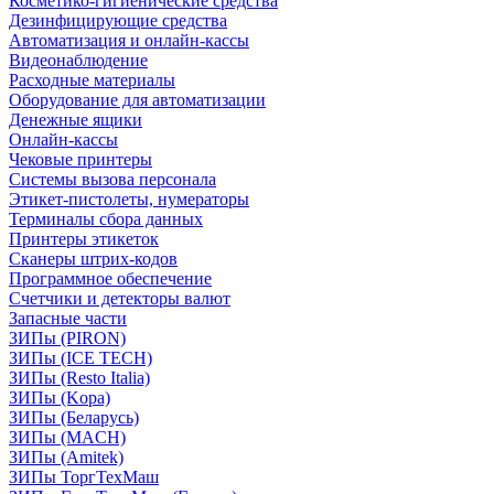
Косметико-гигиенические средства
Дезинфицирующие средства
Автоматизация и онлайн-кассы
Видеонаблюдение
Расходные материалы
Оборудование для автоматизации
Денежные ящики
Онлайн-кассы
Чековые принтеры
Системы вызова персонала
Этикет-пистолеты, нумераторы
Терминалы сбора данных
Принтеры этикеток
Сканеры штрих-кодов
Программное обеспечение
Счетчики и детекторы валют
Запасные части
ЗИПы (PIRON)
ЗИПы (ICE TECH)
ЗИПы (Resto Italia)
ЗИПы (Kopa)
ЗИПы (Беларусь)
ЗИПы (MACH)
ЗИПы (Amitek)
ЗИПы ТоргТехМаш