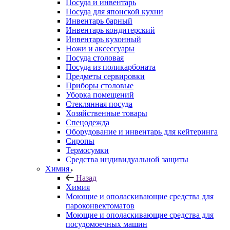
Посуда и инвентарь
Посуда для японской кухни
Инвентарь барный
Инвентарь кондитерский
Инвентарь кухонный
Ножи и аксессуары
Посуда столовая
Посуда из поликарбоната
Предметы сервировки
Приборы столовые
Уборка помещений
Стеклянная посуда
Хозяйственные товары
Спецодежда
Оборудование и инвентарь для кейтеринга
Сиропы
Термосумки
Средства индивидуальной защиты
Химия
Назад
Химия
Моющие и ополаскивающие средства для
пароконвектоматов
Моющие и ополаскивающие средства для
посудомоечных машин