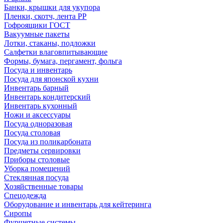
Банки, крышки для укупора
Пленки, скотч, лента РР
Гофроящики ГОСТ
Вакуумные пакеты
Лотки, стаканы, подложки
Салфетки влаговпитывающие
Формы, бумага, пергамент, фольга
Посуда и инвентарь
Посуда для японской кухни
Инвентарь барный
Инвентарь кондитерский
Инвентарь кухонный
Ножи и аксессуары
Посуда одноразовая
Посуда столовая
Посуда из поликарбоната
Предметы сервировки
Приборы столовые
Уборка помещений
Стеклянная посуда
Хозяйственные товары
Спецодежда
Оборудование и инвентарь для кейтеринга
Сиропы
Фуршетные системы