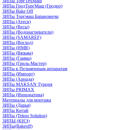
ЗИПы ТоргТехМаш
ЗИПы ГродТоргМаш (Гродно)
ЗИПы Bake Off
ЗИПы Торгмаш Барановичи
ЗИПы (Атеси)
ЗИПы (Весы)
ЗИПы (Водонагреватели)
ЗИПы (SAMAREF)
ЗИПы (Восход)
ЗИПы (HMR)
ЗИПы (Вязьма)
ЗИПы (Гамма)
ЗИПы (Гриль-Мастер)
ЗИПы к Пельменным аппаратам
ЗИПы (Импорт)
ЗИПы (Ариада)
ЗИПы MAKSAN Турция
ЗИПы PRIMAX
ЗИПы (Инициатива)
Материалы для монтажа
ЗИПы (Дарья)
ЗИПы Китай
ЗИПы (Tekno Solution)
ЗИПЫ (КНЭ)
ЗИПы(Bakeoff)