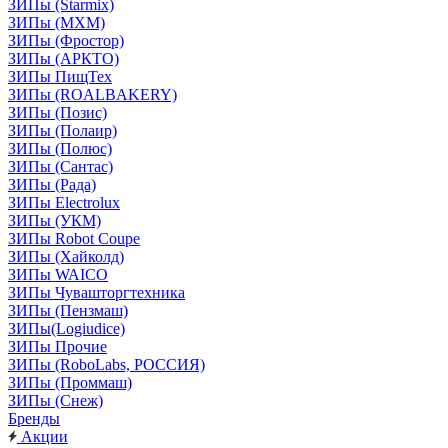
ЗИПы (Starmix)
ЗИПы (МХМ)
ЗИПы (Фростор)
ЗИПы (АРКТО)
ЗИПы ПищТех
ЗИПы (ROALBAKERY)
ЗИПы (Позис)
ЗИПы (Полаир)
ЗИПы (Полюс)
ЗИПы (Сантас)
ЗИПы (Рада)
ЗИПы Electrolux
ЗИПы (УКМ)
ЗИПы Robot Coupe
ЗИПы (Хайколд)
ЗИПы WAICO
ЗИПы Чувашторгтехника
ЗИПы (Пензмаш)
ЗИПы(Logiudice)
ЗИПы Прочие
ЗИПы (RoboLabs, РОССИЯ)
ЗИПы (Проммаш)
ЗИПы (Снеж)
Бренды
Акции