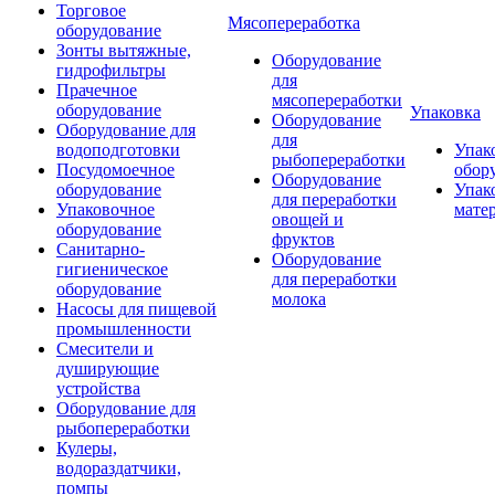
Торговое
Мясопереработка
оборудование
Зонты вытяжные,
Оборудование
гидрофильтры
для
Прачечное
мясопереработки
оборудование
Упаковка
Оборудование
Оборудование для
для
водоподготовки
Упак
рыбопереработки
Посудомоечное
обор
Оборудование
оборудование
Упак
для переработки
Упаковочное
мате
овощей и
оборудование
фруктов
Санитарно-
Оборудование
гигиеническое
для переработки
оборудование
молока
Насосы для пищевой
промышленности
Смесители и
душирующие
устройства
Оборудование для
рыбопереработки
Кулеры,
водораздатчики,
помпы