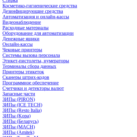
Стирка
Косметико-гигиенические средства
Дезинфицирующие средства
Автоматизация и онлайн-кассы
Видеонаблюдение
Расходные материалы
Оборудование для автоматизации
Денежные ящики
Онлайн-кассы
Чековые принтеры
Системы вызова персонала
Этикет-пистолеты, нумераторы
Терминалы сбора данных
Принтеры этикеток
Сканеры штрих-кодов
Программное обеспечение
Счетчики и детекторы валют
Запасные части
ЗИПы (PIRON)
ЗИПы (ICE TECH)
ЗИПы (Resto Italia)
ЗИПы (Kopa)
ЗИПы (Беларусь)
ЗИПы (MACH)
ЗИПы (Amitek)