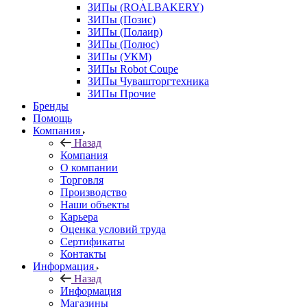
ЗИПы (ROALBAKERY)
ЗИПы (Позис)
ЗИПы (Полаир)
ЗИПы (Полюс)
ЗИПы (УКМ)
ЗИПы Robot Coupe
ЗИПы Чувашторгтехника
ЗИПы Прочие
Бренды
Помощь
Компания
Назад
Компания
О компании
Торговля
Производство
Наши объекты
Карьера
Оценка условий труда
Сертификаты
Контакты
Информация
Назад
Информация
Магазины