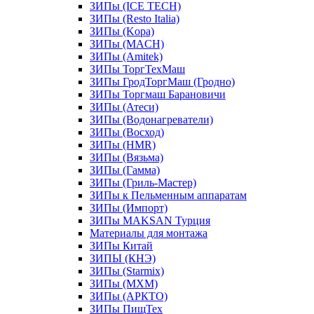
ЗИПы (ICE TECH)
ЗИПы (Resto Italia)
ЗИПы (Kopa)
ЗИПы (MACH)
ЗИПы (Amitek)
ЗИПы ТоргТехМаш
ЗИПы ГродТоргМаш (Гродно)
ЗИПы Торгмаш Барановичи
ЗИПы (Атеси)
ЗИПы (Водонагреватели)
ЗИПы (Восход)
ЗИПы (HMR)
ЗИПы (Вязьма)
ЗИПы (Гамма)
ЗИПы (Гриль-Мастер)
ЗИПы к Пельменным аппаратам
ЗИПы (Импорт)
ЗИПы MAKSAN Турция
Материалы для монтажа
ЗИПы Китай
ЗИПЫ (КНЭ)
ЗИПы (Starmix)
ЗИПы (МХМ)
ЗИПы (АРКТО)
ЗИПы ПищТех