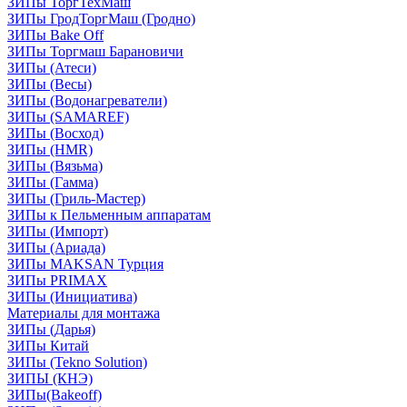
ЗИПы ТоргТехМаш
ЗИПы ГродТоргМаш (Гродно)
ЗИПы Bake Off
ЗИПы Торгмаш Барановичи
ЗИПы (Атеси)
ЗИПы (Весы)
ЗИПы (Водонагреватели)
ЗИПы (SAMAREF)
ЗИПы (Восход)
ЗИПы (HMR)
ЗИПы (Вязьма)
ЗИПы (Гамма)
ЗИПы (Гриль-Мастер)
ЗИПы к Пельменным аппаратам
ЗИПы (Импорт)
ЗИПы (Ариада)
ЗИПы MAKSAN Турция
ЗИПы PRIMAX
ЗИПы (Инициатива)
Материалы для монтажа
ЗИПы (Дарья)
ЗИПы Китай
ЗИПы (Tekno Solution)
ЗИПЫ (КНЭ)
ЗИПы(Bakeoff)