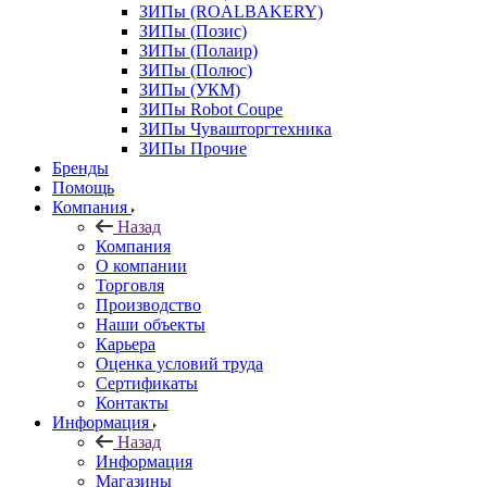
ЗИПы (ROALBAKERY)
ЗИПы (Позис)
ЗИПы (Полаир)
ЗИПы (Полюс)
ЗИПы (УКМ)
ЗИПы Robot Coupe
ЗИПы Чувашторгтехника
ЗИПы Прочие
Бренды
Помощь
Компания
Назад
Компания
О компании
Торговля
Производство
Наши объекты
Карьера
Оценка условий труда
Сертификаты
Контакты
Информация
Назад
Информация
Магазины