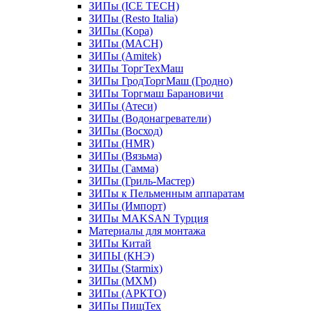
ЗИПы (ICE TECH)
ЗИПы (Resto Italia)
ЗИПы (Kopa)
ЗИПы (MACH)
ЗИПы (Amitek)
ЗИПы ТоргТехМаш
ЗИПы ГродТоргМаш (Гродно)
ЗИПы Торгмаш Барановичи
ЗИПы (Атеси)
ЗИПы (Водонагреватели)
ЗИПы (Восход)
ЗИПы (HMR)
ЗИПы (Вязьма)
ЗИПы (Гамма)
ЗИПы (Гриль-Мастер)
ЗИПы к Пельменным аппаратам
ЗИПы (Импорт)
ЗИПы MAKSAN Турция
Материалы для монтажа
ЗИПы Китай
ЗИПЫ (КНЭ)
ЗИПы (Starmix)
ЗИПы (МХМ)
ЗИПы (АРКТО)
ЗИПы ПищТех