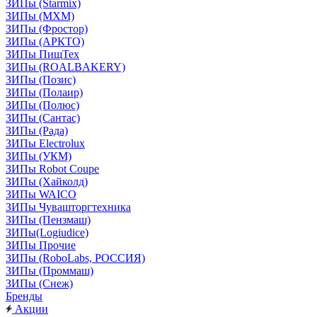
ЗИПы (Starmix)
ЗИПы (МХМ)
ЗИПы (Фростор)
ЗИПы (АРКТО)
ЗИПы ПищТех
ЗИПы (ROALBAKERY)
ЗИПы (Позис)
ЗИПы (Полаир)
ЗИПы (Полюс)
ЗИПы (Сантас)
ЗИПы (Рада)
ЗИПы Electrolux
ЗИПы (УКМ)
ЗИПы Robot Coupe
ЗИПы (Хайколд)
ЗИПы WAICO
ЗИПы Чувашторгтехника
ЗИПы (Пензмаш)
ЗИПы(Logiudice)
ЗИПы Прочие
ЗИПы (RoboLabs, РОССИЯ)
ЗИПы (Проммаш)
ЗИПы (Снеж)
Бренды
Акции