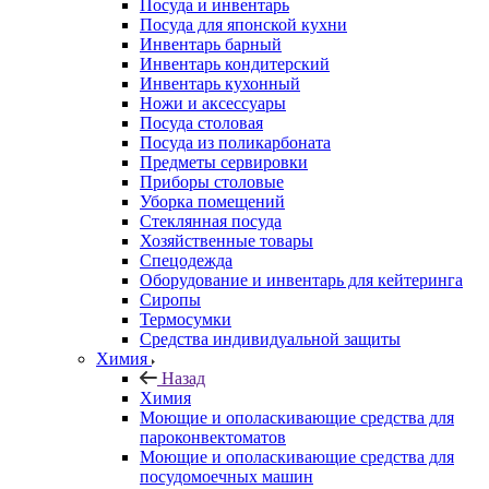
Посуда и инвентарь
Посуда для японской кухни
Инвентарь барный
Инвентарь кондитерский
Инвентарь кухонный
Ножи и аксессуары
Посуда столовая
Посуда из поликарбоната
Предметы сервировки
Приборы столовые
Уборка помещений
Стеклянная посуда
Хозяйственные товары
Спецодежда
Оборудование и инвентарь для кейтеринга
Сиропы
Термосумки
Средства индивидуальной защиты
Химия
Назад
Химия
Моющие и ополаскивающие средства для
пароконвектоматов
Моющие и ополаскивающие средства для
посудомоечных машин