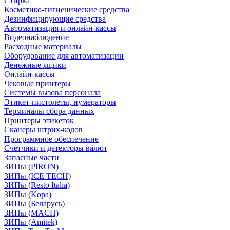
Стирка
Косметико-гигиенические средства
Дезинфицирующие средства
Автоматизация и онлайн-кассы
Видеонаблюдение
Расходные материалы
Оборудование для автоматизации
Денежные ящики
Онлайн-кассы
Чековые принтеры
Системы вызова персонала
Этикет-пистолеты, нумераторы
Терминалы сбора данных
Принтеры этикеток
Сканеры штрих-кодов
Программное обеспечение
Счетчики и детекторы валют
Запасные части
ЗИПы (PIRON)
ЗИПы (ICE TECH)
ЗИПы (Resto Italia)
ЗИПы (Kopa)
ЗИПы (Беларусь)
ЗИПы (MACH)
ЗИПы (Amitek)