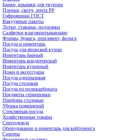
Банки, крышки для укупора
Пленки, скотч, лента РР
Гофроящики ГОСТ
Вакуумные пакеты
Лотки, стаканы, подложки
Салфетки влаговпитывающие
Формы, бумага, пергамент, фольга
Посуда и инвентарь
Посуда для японской кухни
Инвентарь барный
Инвентарь кондитерский
Инвентарь кухонный
Ножи и аксессуары
Посуда одноразовая
Посуда столовая
Посуда из поликарбоната
Предметы сервировки
Приборы столовые
Уборка помещений
Стеклянная посуда
Хозяйственные товары
Спецодежда
Оборудование и инвентарь для кейтеринга
Сиропы
Фуршетные системы