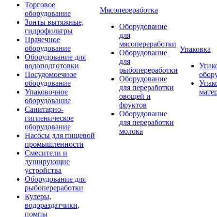
Торговое
Мясопереработка
оборудование
Зонты вытяжные,
Оборудование
гидрофильтры
для
Прачечное
мясопереработки
оборудование
Упаковка
Оборудование
Оборудование для
для
водоподготовки
Упак
рыбопереработки
Посудомоечное
обор
Оборудование
оборудование
Упак
для переработки
Упаковочное
мате
овощей и
оборудование
фруктов
Санитарно-
Оборудование
гигиеническое
для переработки
оборудование
молока
Насосы для пищевой
промышленности
Смесители и
душирующие
устройства
Оборудование для
рыбопереработки
Кулеры,
водораздатчики,
помпы