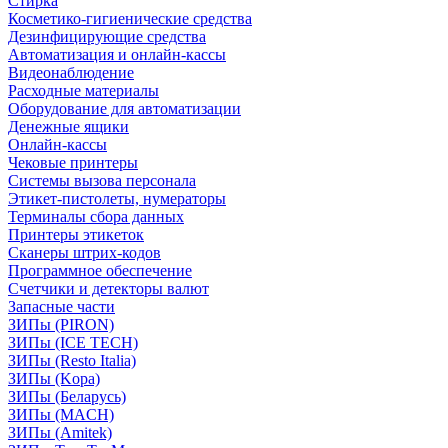
Стирка
Косметико-гигиенические средства
Дезинфицирующие средства
Автоматизация и онлайн-кассы
Видеонаблюдение
Расходные материалы
Оборудование для автоматизации
Денежные ящики
Онлайн-кассы
Чековые принтеры
Системы вызова персонала
Этикет-пистолеты, нумераторы
Терминалы сбора данных
Принтеры этикеток
Сканеры штрих-кодов
Программное обеспечение
Счетчики и детекторы валют
Запасные части
ЗИПы (PIRON)
ЗИПы (ICE TECH)
ЗИПы (Resto Italia)
ЗИПы (Kopa)
ЗИПы (Беларусь)
ЗИПы (MACH)
ЗИПы (Amitek)