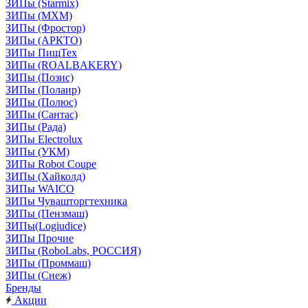
ЗИПы (Starmix)
ЗИПы (МХМ)
ЗИПы (Фростор)
ЗИПы (АРКТО)
ЗИПы ПищТех
ЗИПы (ROALBAKERY)
ЗИПы (Позис)
ЗИПы (Полаир)
ЗИПы (Полюс)
ЗИПы (Сантас)
ЗИПы (Рада)
ЗИПы Electrolux
ЗИПы (УКМ)
ЗИПы Robot Coupe
ЗИПы (Хайколд)
ЗИПы WAICO
ЗИПы Чувашторгтехника
ЗИПы (Пензмаш)
ЗИПы(Logiudice)
ЗИПы Прочие
ЗИПы (RoboLabs, РОССИЯ)
ЗИПы (Проммаш)
ЗИПы (Снеж)
Бренды
Акции