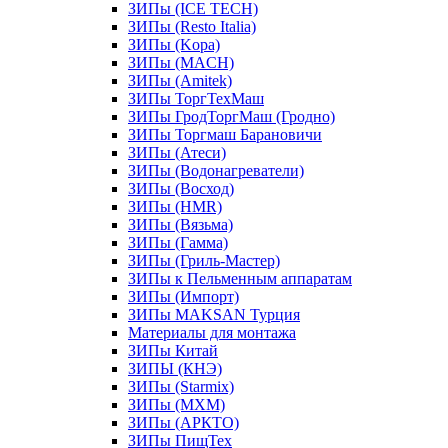
ЗИПы (ICE TECH)
ЗИПы (Resto Italia)
ЗИПы (Kopa)
ЗИПы (MACH)
ЗИПы (Amitek)
ЗИПы ТоргТехМаш
ЗИПы ГродТоргМаш (Гродно)
ЗИПы Торгмаш Барановичи
ЗИПы (Атеси)
ЗИПы (Водонагреватели)
ЗИПы (Восход)
ЗИПы (HMR)
ЗИПы (Вязьма)
ЗИПы (Гамма)
ЗИПы (Гриль-Мастер)
ЗИПы к Пельменным аппаратам
ЗИПы (Импорт)
ЗИПы MAKSAN Турция
Материалы для монтажа
ЗИПы Китай
ЗИПЫ (КНЭ)
ЗИПы (Starmix)
ЗИПы (МХМ)
ЗИПы (АРКТО)
ЗИПы ПищТех