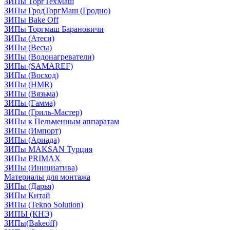
ЗИПы ТоргТехМаш
ЗИПы ГродТоргМаш (Гродно)
ЗИПы Bake Off
ЗИПы Торгмаш Барановичи
ЗИПы (Атеси)
ЗИПы (Весы)
ЗИПы (Водонагреватели)
ЗИПы (SAMAREF)
ЗИПы (Восход)
ЗИПы (HMR)
ЗИПы (Вязьма)
ЗИПы (Гамма)
ЗИПы (Гриль-Мастер)
ЗИПы к Пельменным аппаратам
ЗИПы (Импорт)
ЗИПы (Ариада)
ЗИПы MAKSAN Турция
ЗИПы PRIMAX
ЗИПы (Инициатива)
Материалы для монтажа
ЗИПы (Дарья)
ЗИПы Китай
ЗИПы (Tekno Solution)
ЗИПЫ (КНЭ)
ЗИПы(Bakeoff)