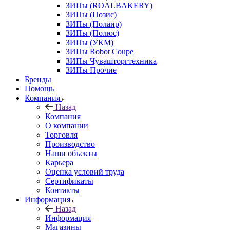
ЗИПы (ROALBAKERY)
ЗИПы (Позис)
ЗИПы (Полаир)
ЗИПы (Полюс)
ЗИПы (УКМ)
ЗИПы Robot Coupe
ЗИПы Чувашторгтехника
ЗИПы Прочие
Бренды
Помощь
Компания
Назад
Компания
О компании
Торговля
Производство
Наши объекты
Карьера
Оценка условий труда
Сертификаты
Контакты
Информация
Назад
Информация
Магазины