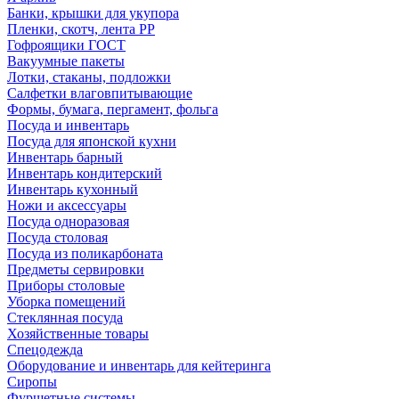
Банки, крышки для укупора
Пленки, скотч, лента РР
Гофроящики ГОСТ
Вакуумные пакеты
Лотки, стаканы, подложки
Салфетки влаговпитывающие
Формы, бумага, пергамент, фольга
Посуда и инвентарь
Посуда для японской кухни
Инвентарь барный
Инвентарь кондитерский
Инвентарь кухонный
Ножи и аксессуары
Посуда одноразовая
Посуда столовая
Посуда из поликарбоната
Предметы сервировки
Приборы столовые
Уборка помещений
Стеклянная посуда
Хозяйственные товары
Спецодежда
Оборудование и инвентарь для кейтеринга
Сиропы
Фуршетные системы