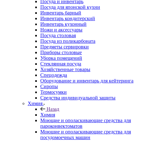
Посуда и инвентарь
Посуда для японской кухни
Инвентарь барный
Инвентарь кондитерский
Инвентарь кухонный
Ножи и аксессуары
Посуда столовая
Посуда из поликарбоната
Предметы сервировки
Приборы столовые
Уборка помещений
Стеклянная посуда
Хозяйственные товары
Спецодежда
Оборудование и инвентарь для кейтеринга
Сиропы
Термосумки
Средства индивидуальной защиты
Химия
Назад
Химия
Моющие и ополаскивающие средства для
пароконвектоматов
Моющие и ополаскивающие средства для
посудомоечных машин