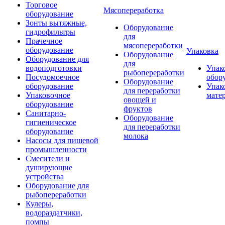
Торговое
Мясопереработка
оборудование
Зонты вытяжные,
Оборудование
гидрофильтры
для
Прачечное
мясопереработки
оборудование
Упаковка
Оборудование
Оборудование для
для
водоподготовки
Упак
рыбопереработки
Посудомоечное
обор
Оборудование
оборудование
Упак
для переработки
Упаковочное
мате
овощей и
оборудование
фруктов
Санитарно-
Оборудование
гигиеническое
для переработки
оборудование
молока
Насосы для пищевой
промышленности
Смесители и
душирующие
устройства
Оборудование для
рыбопереработки
Кулеры,
водораздатчики,
помпы