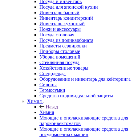
Посуда и инвентарь
Посуда для японской кухни
Инвентарь барный
Инвентарь кондитерский
Инвентарь кухонный
Ножи и аксессуары
Посуда столовая
Посуда из поликарбоната
Предметы сервировки
Приборы столовые
Уборка помещений
Стеклянная посуда
Хозяйственные товары
Спецодежда
Оборудование и инвентарь для кейтеринга
Сиропы
Термосумки
Средства индивидуальной защиты
Химия
Назад
Химия
Моющие и ополаскивающие средства для
пароконвектоматов
Моющие и ополаскивающие средства для
посудомоечных машин