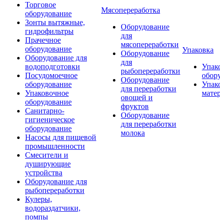
Торговое
Мясопереработка
оборудование
Зонты вытяжные,
Оборудование
гидрофильтры
для
Прачечное
мясопереработки
оборудование
Упаковка
Оборудование
Оборудование для
для
водоподготовки
Упак
рыбопереработки
Посудомоечное
обор
Оборудование
оборудование
Упак
для переработки
Упаковочное
мате
овощей и
оборудование
фруктов
Санитарно-
Оборудование
гигиеническое
для переработки
оборудование
молока
Насосы для пищевой
промышленности
Смесители и
душирующие
устройства
Оборудование для
рыбопереработки
Кулеры,
водораздатчики,
помпы