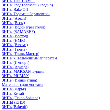
ЗИПы ТоргТехМаш
ЗИПы ГродТоргМаш (Гродно)
ЗИПы Bake Off
ЗИПы Торгмаш Барановичи
ЗИПы (Атеси)
ЗИПы (Весы)
ЗИПы (Водонагреватели)
ЗИПы (SAMAREF)
ЗИПы (Восход)
ЗИПы (HMR)
ЗИПы (Вязьма)
ЗИПы (Гамма)
ЗИПы (Гриль-Мастер)
ЗИПы к Пельменным аппаратам
ЗИПы (Импорт)
ЗИПы (Ариада)
ЗИПы MAKSAN Турция
ЗИПы PRIMAX
ЗИПы (Инициатива)
Материалы для монтажа
ЗИПы (Дарья)
ЗИПы Китай
ЗИПы (Tekno Solution)
ЗИПЫ (КНЭ)
ЗИПы(Bakeoff)