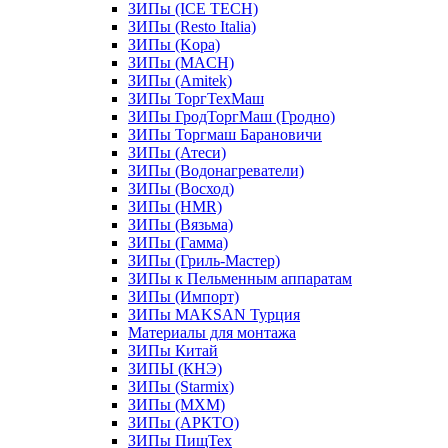
ЗИПы (ICE TECH)
ЗИПы (Resto Italia)
ЗИПы (Kopa)
ЗИПы (MACH)
ЗИПы (Amitek)
ЗИПы ТоргТехМаш
ЗИПы ГродТоргМаш (Гродно)
ЗИПы Торгмаш Барановичи
ЗИПы (Атеси)
ЗИПы (Водонагреватели)
ЗИПы (Восход)
ЗИПы (HMR)
ЗИПы (Вязьма)
ЗИПы (Гамма)
ЗИПы (Гриль-Мастер)
ЗИПы к Пельменным аппаратам
ЗИПы (Импорт)
ЗИПы MAKSAN Турция
Материалы для монтажа
ЗИПы Китай
ЗИПЫ (КНЭ)
ЗИПы (Starmix)
ЗИПы (МХМ)
ЗИПы (АРКТО)
ЗИПы ПищТех