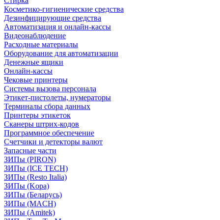
Стирка
Косметико-гигиенические средства
Дезинфицирующие средства
Автоматизация и онлайн-кассы
Видеонаблюдение
Расходные материалы
Оборудование для автоматизации
Денежные ящики
Онлайн-кассы
Чековые принтеры
Системы вызова персонала
Этикет-пистолеты, нумераторы
Терминалы сбора данных
Принтеры этикеток
Сканеры штрих-кодов
Программное обеспечение
Счетчики и детекторы валют
Запасные части
ЗИПы (PIRON)
ЗИПы (ICE TECH)
ЗИПы (Resto Italia)
ЗИПы (Kopa)
ЗИПы (Беларусь)
ЗИПы (MACH)
ЗИПы (Amitek)