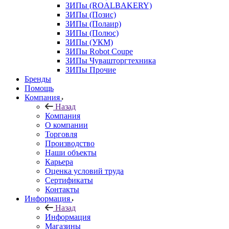
ЗИПы (ROALBAKERY)
ЗИПы (Позис)
ЗИПы (Полаир)
ЗИПы (Полюс)
ЗИПы (УКМ)
ЗИПы Robot Coupe
ЗИПы Чувашторгтехника
ЗИПы Прочие
Бренды
Помощь
Компания
Назад
Компания
О компании
Торговля
Производство
Наши объекты
Карьера
Оценка условий труда
Сертификаты
Контакты
Информация
Назад
Информация
Магазины