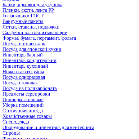
Банки, крышки для укупора
Пленки, скотч, лента РР
Гофроящики ГОСТ
Вакуумные пакеты
Лотки, стаканы, подложки
Салфетки влаговпитывающие
Формы, бумага, пергамент, фольга
Посуда и инвентарь
Посуда для японской кухни
Инвентарь барный
Инвентарь кондитерский
Инвентарь кухонный
Ножи и аксессуары
Посуда одноразовая
Посуда столовая
Посуда из поликарбоната
Предметы сервировки
Приборы столовые
Уборка помещений
Стеклянная посуда
Хозяйственные товары
Спецодежда
Оборудование и инвентарь для кейтеринга
Сиропы
Фуршетные системы