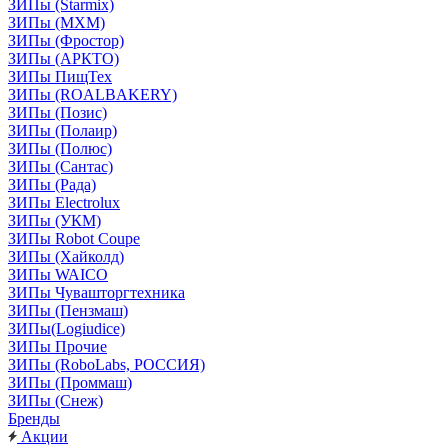
ЗИПы (Starmix)
ЗИПы (МХМ)
ЗИПы (Фростор)
ЗИПы (АРКТО)
ЗИПы ПищТех
ЗИПы (ROALBAKERY)
ЗИПы (Позис)
ЗИПы (Полаир)
ЗИПы (Полюс)
ЗИПы (Сантас)
ЗИПы (Рада)
ЗИПы Electrolux
ЗИПы (УКМ)
ЗИПы Robot Coupe
ЗИПы (Хайколд)
ЗИПы WAICO
ЗИПы Чувашторгтехника
ЗИПы (Пензмаш)
ЗИПы(Logiudice)
ЗИПы Прочие
ЗИПы (RoboLabs, РОССИЯ)
ЗИПы (Проммаш)
ЗИПы (Снеж)
Бренды
Акции