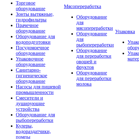
Торговое
Мясопереработка
оборудование
Зонты вытяжные,
Оборудование
гидрофильтры
для
Прачечное
мясопереработки
оборудование
Упаковка
Оборудование
Оборудование для
для
водоподготовки
Упак
рыбопереработки
Посудомоечное
обор
Оборудование
оборудование
Упак
для переработки
Упаковочное
мате
овощей и
оборудование
фруктов
Санитарно-
Оборудование
гигиеническое
для переработки
оборудование
молока
Насосы для пищевой
промышленности
Смесители и
душирующие
устройства
Оборудование для
рыбопереработки
Кулеры,
водораздатчики,
помпы