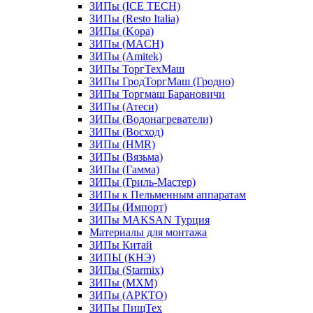
ЗИПы (ICE TECH)
ЗИПы (Resto Italia)
ЗИПы (Kopa)
ЗИПы (MACH)
ЗИПы (Amitek)
ЗИПы ТоргТехМаш
ЗИПы ГродТоргМаш (Гродно)
ЗИПы Торгмаш Барановичи
ЗИПы (Атеси)
ЗИПы (Водонагреватели)
ЗИПы (Восход)
ЗИПы (HMR)
ЗИПы (Вязьма)
ЗИПы (Гамма)
ЗИПы (Гриль-Мастер)
ЗИПы к Пельменным аппаратам
ЗИПы (Импорт)
ЗИПы MAKSAN Турция
Материалы для монтажа
ЗИПы Китай
ЗИПЫ (КНЭ)
ЗИПы (Starmix)
ЗИПы (МХМ)
ЗИПы (АРКТО)
ЗИПы ПищТех