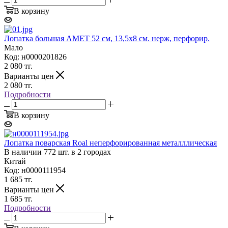
В корзину
Лопатка большая АМЕТ 52 см, 13,5х8 см. нерж, перфорир.
Мало
Код: н0000201826
2 080
тг.
Варианты цен
2 080
тг.
Подробности
В корзину
Лопатка поварская Roal неперфорированная металллическая
В наличии 772 шт. в 2 городах
Китай
Код: н0000111954
1 685
тг.
Варианты цен
1 685
тг.
Подробности