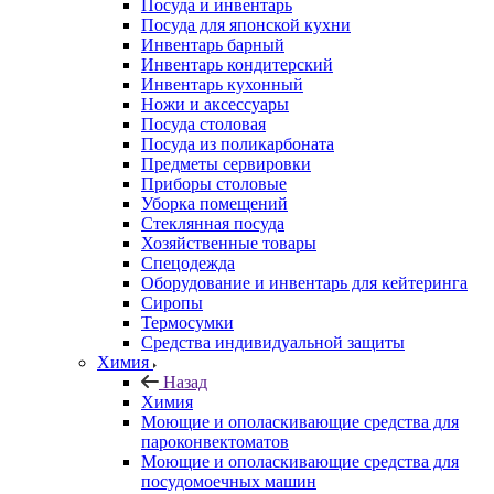
Посуда и инвентарь
Посуда для японской кухни
Инвентарь барный
Инвентарь кондитерский
Инвентарь кухонный
Ножи и аксессуары
Посуда столовая
Посуда из поликарбоната
Предметы сервировки
Приборы столовые
Уборка помещений
Стеклянная посуда
Хозяйственные товары
Спецодежда
Оборудование и инвентарь для кейтеринга
Сиропы
Термосумки
Средства индивидуальной защиты
Химия
Назад
Химия
Моющие и ополаскивающие средства для
пароконвектоматов
Моющие и ополаскивающие средства для
посудомоечных машин