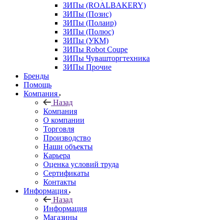
ЗИПы (ROALBAKERY)
ЗИПы (Позис)
ЗИПы (Полаир)
ЗИПы (Полюс)
ЗИПы (УКМ)
ЗИПы Robot Coupe
ЗИПы Чувашторгтехника
ЗИПы Прочие
Бренды
Помощь
Компания
Назад
Компания
О компании
Торговля
Производство
Наши объекты
Карьера
Оценка условий труда
Сертификаты
Контакты
Информация
Назад
Информация
Магазины