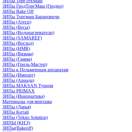
ЗИПы ТоргТехМаш
ЗИПы ГродТоргМаш (Гродно)
ЗИПы Bake Off
ЗИПы Торгмаш Барановичи
ЗИПы (Атеси)
ЗИПы (Весы)
ЗИПы (Водонагреватели)
ЗИПы (SAMAREF)
ЗИПы (Восход)
ЗИПы (HMR)
ЗИПы (Вязьма)
ЗИПы (Гамма)
ЗИПы (Гриль-Мастер)
ЗИПы к Пельменным аппаратам
ЗИПы (Импорт)
ЗИПы (Ариада)
ЗИПы MAKSAN Турция
ЗИПы PRIMAX
ЗИПы (Инициатива)
Материалы для монтажа
ЗИПы (Дарья)
ЗИПы Китай
ЗИПы (Tekno Solution)
ЗИПЫ (КНЭ)
ЗИПы(Bakeoff)