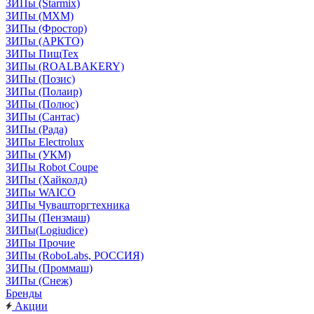
ЗИПы (Starmix)
ЗИПы (МХМ)
ЗИПы (Фростор)
ЗИПы (АРКТО)
ЗИПы ПищТех
ЗИПы (ROALBAKERY)
ЗИПы (Позис)
ЗИПы (Полаир)
ЗИПы (Полюс)
ЗИПы (Сантас)
ЗИПы (Рада)
ЗИПы Electrolux
ЗИПы (УКМ)
ЗИПы Robot Coupe
ЗИПы (Хайколд)
ЗИПы WAICO
ЗИПы Чувашторгтехника
ЗИПы (Пензмаш)
ЗИПы(Logiudice)
ЗИПы Прочие
ЗИПы (RoboLabs, РОССИЯ)
ЗИПы (Проммаш)
ЗИПы (Снеж)
Бренды
Акции