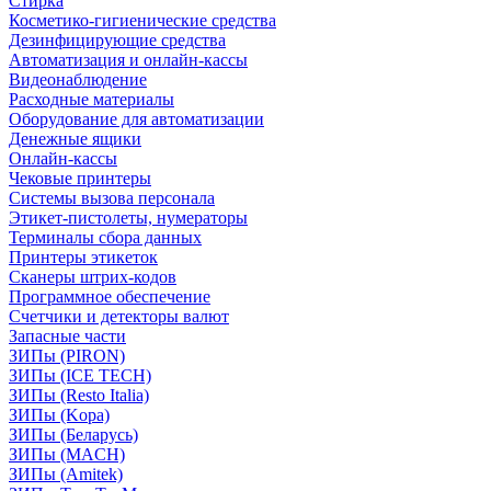
Стирка
Косметико-гигиенические средства
Дезинфицирующие средства
Автоматизация и онлайн-кассы
Видеонаблюдение
Расходные материалы
Оборудование для автоматизации
Денежные ящики
Онлайн-кассы
Чековые принтеры
Системы вызова персонала
Этикет-пистолеты, нумераторы
Терминалы сбора данных
Принтеры этикеток
Сканеры штрих-кодов
Программное обеспечение
Счетчики и детекторы валют
Запасные части
ЗИПы (PIRON)
ЗИПы (ICE TECH)
ЗИПы (Resto Italia)
ЗИПы (Kopa)
ЗИПы (Беларусь)
ЗИПы (MACH)
ЗИПы (Amitek)