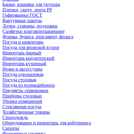
Банки, крышки для укупора
Пленки, скотч, лента РР
Гофроящики ГОСТ
Вакуумные пакеты
Лотки, стаканы, подложки
Салфетки влаговпитывающие
Формы, бумага, пергамент, фольга
Посуда и инвентарь
Посуда для японской кухни
Инвентарь барный
Инвентарь кондитерский
Инвентарь кухонный
Ножи и аксессуары
Посуда одноразовая
Посуда столовая
Посуда из поликарбоната
Предметы сервировки
Приборы столовые
Уборка помещений
Стеклянная посуда
Хозяйственные товары
Спецодежда
Оборудование и инвентарь для кейтеринга
Сиропы
Фуршетные системы