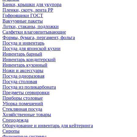
Банки, крышки для укупора
Пленки, скотч, лента РР
Гофроящики ГОСТ
Вакуумные пакеты
Лотки, стаканы, подложки
Салфетки влаговпитывающие
Формы, бумага, пергамент, фольга
Посуда и инвентарь
Посуда для японской кухни
Инвентарь барный
Инвентарь кондитерский
Инвентарь кухонный
Ножи и аксессуары
Посуда одноразовая
Посуда столовая
Посуда из поликарбоната
Предметы сервировки
Приборы столовые
Уборка помещений
Стеклянная посуда
Хозяйственные товары
Спецодежда
Оборудование и инвентарь для кейтеринга
Сиропы
Фуршетные системы