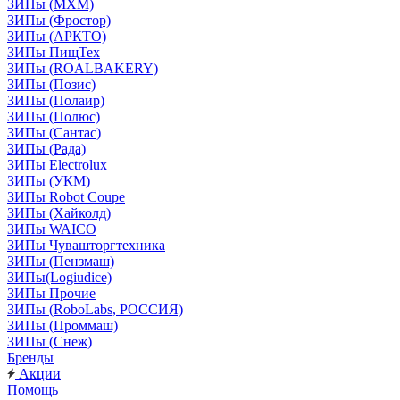
ЗИПы (МХМ)
ЗИПы (Фростор)
ЗИПы (АРКТО)
ЗИПы ПищТех
ЗИПы (ROALBAKERY)
ЗИПы (Позис)
ЗИПы (Полаир)
ЗИПы (Полюс)
ЗИПы (Сантас)
ЗИПы (Рада)
ЗИПы Electrolux
ЗИПы (УКМ)
ЗИПы Robot Coupe
ЗИПы (Хайколд)
ЗИПы WAICO
ЗИПы Чувашторгтехника
ЗИПы (Пензмаш)
ЗИПы(Logiudice)
ЗИПы Прочие
ЗИПы (RoboLabs, РОССИЯ)
ЗИПы (Проммаш)
ЗИПы (Снеж)
Бренды
Акции
Помощь