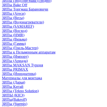
ЗИПы ГродТоргМаш (Гродно)
ЗИПы Bake Off
ЗИПы Торгмаш Барановичи
ЗИПы (Атеси)
ЗИПы (Весы)
ЗИПы (Водонагреватели)
ЗИПы (SAMAREF)
ЗИПы (Восход)
ЗИПы (HMR)
ЗИПы (Вязьма)
ЗИПы (Гамма)
ЗИПы (Гриль-Мастер)
ЗИПы к Пельменным аппаратам
ЗИПы (Импорт)
ЗИПы (Ариада)
ЗИПы MAKSAN Турция
ЗИПы PRIMAX
ЗИПы (Инициатива)
Материалы для монтажа
ЗИПы (Дарья)
ЗИПы Китай
ЗИПы (Tekno Solution)
ЗИПЫ (КНЭ)
ЗИПы(Bakeoff)
ЗИПы (Starmix)