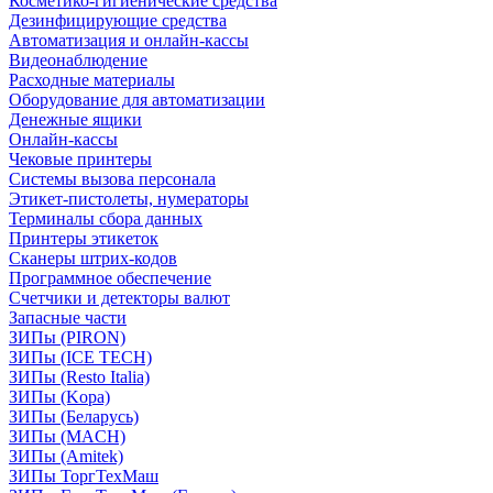
Косметико-гигиенические средства
Дезинфицирующие средства
Автоматизация и онлайн-кассы
Видеонаблюдение
Расходные материалы
Оборудование для автоматизации
Денежные ящики
Онлайн-кассы
Чековые принтеры
Системы вызова персонала
Этикет-пистолеты, нумераторы
Терминалы сбора данных
Принтеры этикеток
Сканеры штрих-кодов
Программное обеспечение
Счетчики и детекторы валют
Запасные части
ЗИПы (PIRON)
ЗИПы (ICE TECH)
ЗИПы (Resto Italia)
ЗИПы (Kopa)
ЗИПы (Беларусь)
ЗИПы (MACH)
ЗИПы (Amitek)
ЗИПы ТоргТехМаш